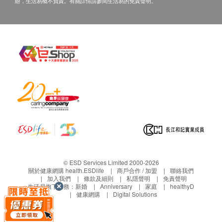
紛，生活易概不負責。有關詳情請參閱生活易的免責聲明。
保修 :
保修服務事宜將由產品的代理商提供。
如購買貼有防偽標籤的商品，請剪下標籤並附在商
店發票上，方可享有保修服務。如在保修上有任何
爭議，健康網購 <health.ESDdlife> 及 Power
Living 擁有最終解釋權。
Power Living 客服聯絡方式：
電郵：
cs@powerliving.com.hk
電話： 2789-2732
服務時間︰(星期一至五)上午9:00 - 下午7:00, (星期日)
上午11:00 - 下午1:00, 公眾假期休息。
© ESD Services Limited 2000-2026
關於健康網購 health.ESDlife
商戶合作 / 加盟
聯絡我們
加入我們
條款及細則
私隱聲明
免責聲明
其他 :
生活易旗下業務：
新婚
Anniversary
家庭
healthyD
此產品由 Power Living 提供。
健康網購
Digital Solutions
宣傳圖片及價值僅供參考，一切以實物為準。
如有任何爭議，健康網購 <health.ESDdlife> 及