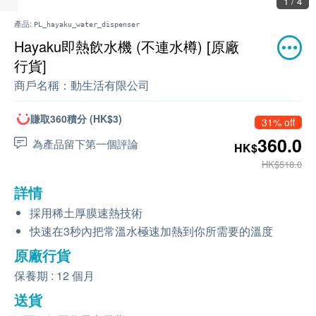
2 / 4
產品:
PL_hayaku_water_dispenser
Hayaku即熱飲水機 (不連水樽) [原廠
行貨]
商戶名稱：
動生活有限公司
賺取360積分 (HK$3)
31% off
360.0
為產品留下第一個評論
HK$
HK$518.0
詳情
採用稀土厚膜速熱技術
快速在3秒內把常溫水極速加熱到你所需要的溫度
原廠行貨
保養期 : 12 個月
送貨