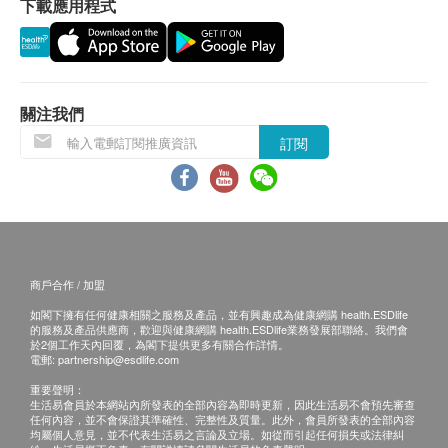
下載應用程式
於確認訂單後，如客戶在派送貨品期間通知更改地
址，健康網購 <health.ESDdlife> 及 Power Living
將保留向閣下收取額外送貨費用的權利。
Power Living 倘若由於不可抗力的原因（包括但不
限於由於天災、火災、水災、意外、暴亂、戰爭、
關注我們
政府政策、罷工或任何不能控制的情況）而未能準
訂閱
確地提供閣下所需的貨品或服務，健康網購
<health.ESDdlife> 及 Power Living 均不會承擔任
何責任或賠償。
品質保証服務 :
商戶合作 / 加盟
Power Living 之產品提供七日品質保証服務，如產
如閣下擁有任何健康相關之服務及產品，並有興趣成為健康網購 health.ESDlife
品有品質的差異問題（不包括外觀問題），可在7
的服務及產品供應商，歡迎與健康網購 health.ESDlife業務發展部聯絡。我們會
天內自行到Power Living更換，但更換貨品必須其
於2個工作天內回覆，為閣下提供更多有關合作詳情。
電郵:
partnership@esdlife.com
包裝完整、無任何損毁及刮花痕跡、未填寫保用
重要聲明：
證，並只限更換相同型號之貨品，但每個產品只能
生活易會員於本網站內所發表的全部內容為即時更新，因此生活易不會預先審查
任何內容，並不會保證其準確性、完整性及質量。此外，會員所發表的全部內容
更換一次。
均屬個人意見，並不代表生活易之言論及立場。如從而引起任何損失或法律糾