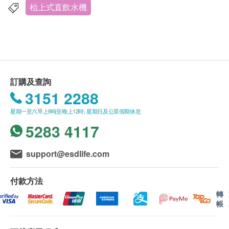
賬單總額未滿HK$500需附加HK$50運費。
枱上式直飲水機
東涌、長洲、馬灣、梅窩、南丫島、坪洲及愉景灣
等偏遠地區會安排到付
速遞送貨方面，貨品將於購買後 3 個工作天內寄
出，寄出後大概
2-7
日內收到
所有郵寄項目不可指定收貨日期和時段
訂購及查詢
顧客請於購買時輸入正確的個人資料和地址以便安
3151 2288
排運送
星期一至六早上9時至晚上12時; 星期日及公眾假期休息
5283 4117
一般條款 :
Power Living 在收到客戶的訂單資料後會根據貨品
的供應情況盡快作出最後確認及安排有關送貨或自
support@esdlife.com
行取貨事宜。
所有訂單須視乎相關貨品的供應情況再作最後確
付款方法
認。倘若供應商未能提供任何訂單上的貨品，健康
轉
帳
網購health.ESDlife有權拒絕接受該訂單，並且會
於送貨前透過電話或電郵通知顧客再作安排。