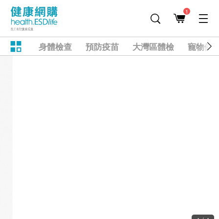
1
身體檢查
預防疫苗
大灣區體檢
寵物健