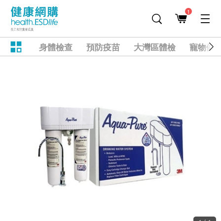
1
身體檢查
預防疫苗
大灣區體檢
寵物健