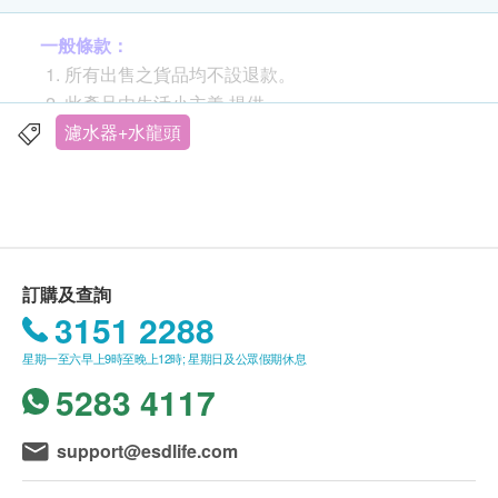
一般條款：
所有出售之貨品均不設退款。
此產品由生活小主義 提供。
如有任何爭議，生活小主義 及健康網購
濾水器+水龍頭
health.ESDlife保留最終決議權。
送貨條款：
購買
生活小主義
產品需加HK$40運費。
我們將於確定訂單後1-14個工作天內安排發貨。
訂購及查詢
不排除運送時間會因節日而有所影響。當八號烈風
3151 2288
訊號懸掛或黑色暴雨警告生效時，送貨服務時間將
星期一至六早上9時至晚上12時; 星期日及公眾假期休息
會延遲。
5283 4117
所有訂單須視乎相關貨品的供應情況再作最後確
認。倘若健康網購health.ESDlife未能提供任何訂
單上的貨品，健康網購health.ESDlife有權拒絕接
support@esdlife.com
受該訂單，並且會於送貨前透過電話或電郵通知顧