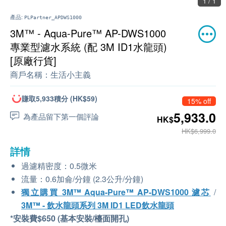
1 / 1
產品:
PLPartner_APDWS1000
3M™ - Aqua-Pure™ AP-DWS1000
專業型濾水系統 (配 3M ID1水龍頭)
[原廠行貨]
商戶名稱：
生活小主義
賺取5,933積分 (HK$59)
15% off
5,933.0
為產品留下第一個評論
HK$
HK$6,999.0
詳情
過濾精密度：0.5微米
流量：0.6加侖/分鐘 (2.3公升/分鐘)
獨立購買 3M™ Aqua-Pure™ AP-DWS1000 濾芯
/
3M™ - 飲水龍頭系列 3M ID1 LED飲水龍頭
*安裝費$650 (基本安裝/檯面開孔)