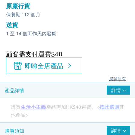
原廠行貨
保養期 : 12 個月
送貨
1 至 14 個工作天內發貨
顧客需支付運費$40
即睇全店產品
展開所有
詳情
產品詳情
購買
生活小主義
產品需加HK$40運費。<
按此選購
其
他產品>
詳情
購買須知