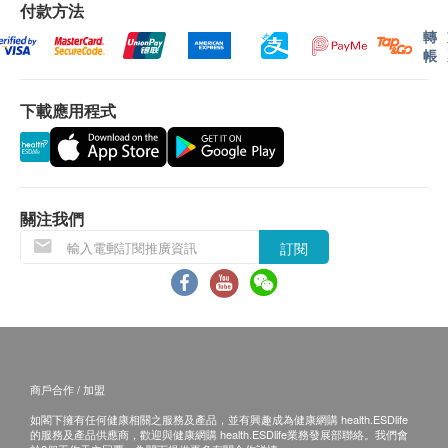
客再作安排。
付款方法
轉
帳
退換條款：
當顧客收取已訂購之貨品時，有責任檢查貨品是否
下載應用程式
有損毀情況，一經確認簽收，恕不接受退換。
退換產品必須包裝完整，如退換之產品有任何殘缺
或過期退回，供應商有權不受理。
如有其他損壞或遺漏查詢，顧客必須保留有效收據
正本，並於送貨後3個工作天內按下列方式聯絡生
關注我們
活小主義 客戶服務部跟進。
訂閱
電郵: info@gadgetmonocle-hk.com
查詢熱線: 852-52360198
商戶合作 / 加盟
如閣下擁有任何健康相關之服務及產品，並有興趣成為健康網購 health.ESDlife
的服務及產品供應商，歡迎與健康網購 health.ESDlife業務發展部聯絡。我們會