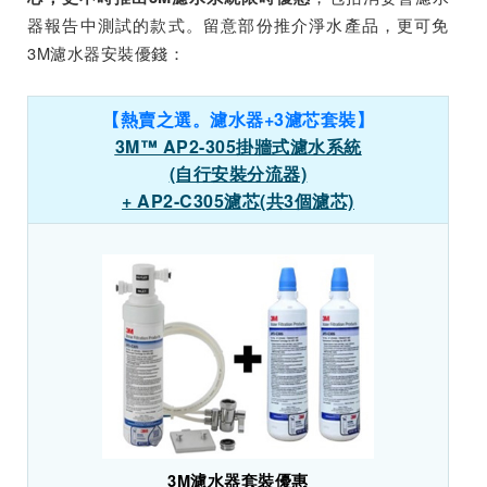
器報告中測試的款式。留意部份推介淨水產品，更可免
3M濾水器安裝優錢：
【熱賣之選。濾水器+3濾芯套裝】
3M™ AP2-305掛牆式濾水系統
(自行安裝分流器)
+ AP2-C305濾芯(共3個濾芯)
3M濾水器套裝優惠