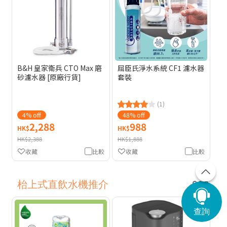
B&H 皇家衛兵 CTO Max 磨
屈臣氏淨水系統 CF1 濾水器
砂濾水器 [原廠行貨]
套裝
(1)
4% off
48% off
2,288
988
HK$
HK$
HK$2,388
HK$1,888
收藏
比較
收藏
比較
枱上式直飲水機推介
查詢