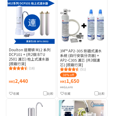
Doulton 道爾頓 M12 系列
3M™ AP2-305 掛牆式濾水
DCP101 + (共2個 BTU
系統 (自行安裝分流器) +
2501 濾芯) 枱上式濾水器
AP2-C305 濾芯 (共3個濾
[原廠行貨]
芯) [原廠行貨]
(18)
(51)
38% off
2,440
1,650
HK$
HK$
HK$2,678
收藏
比較
收藏
比較