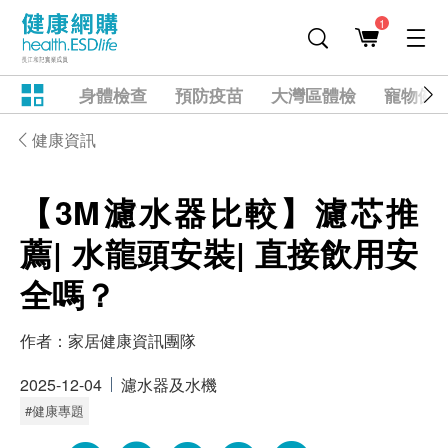
1
身體檢查
預防疫苗
大灣區體檢
寵物健
健康資訊
【3M濾水器比較】濾芯推
薦| 水龍頭安裝| 直接飲用安
全嗎？
作者：
家居健康資訊團隊
2025-12-04
濾水器及水機
#健康專題