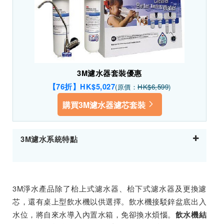
3M濾水器套裝優惠
【76折】HK$5,027
(原價：
HK$6,599
)
購買3M濾水器濾芯套裝
3M濾水系統特點
3M淨水產品除了枱上式濾水器、枱下式濾水器及更換濾
芯，還有桌上型飲水機以供選擇。飲水機接駁鋅盆底出入
水位，將自來水導入內置水箱，免卻換水煩惱。
飲水機結