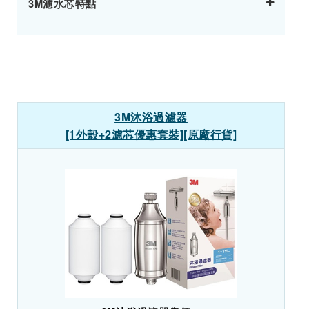
3M濾水芯特點
3M沐浴過濾器
[1外殼+2濾芯優惠套裝][原廠行貨]