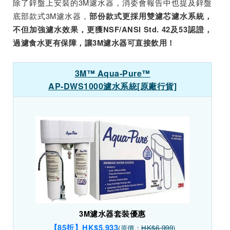
除了鋅盤上安裝的3M濾水器，消委會報告中也提及鋅盤
底部款式3M濾水器，
部份款式更採用雙濾芯濾水系統，
不但加強濾水效果，更獲NSF/ANSI Std. 42及53認證，
過濾食水更有保障，讓3M濾水器可直接飲用！
3M™ Aqua-Pure™
AP-DWS1000濾水系統[原廠行貨]
3M濾水器套裝優惠
【85折】HK$5,933
(原價：
HK$6,999
)