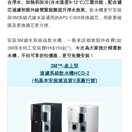
合淨水、加熱和加冷(冷水溫度9-12°C)三重功能，配合濾
飲水機更可安裝
芯過濾和紫外線雙重殺菌提升淨水效果。
與3M掛牆式濾水器通用的AP2-C305替換濾芯，用家要補
購及更換濾芯更方便。
安裝3M濾水系統或飲水機，一般來說都會額外收費(如
3M淨水特工安裝費HK$150起*)。
今次為大家推介精選飲
水機，不但可享折扣優惠，更可免費安裝！
3M™-桌上型
過濾系統飲水機HCD-2
(包基本安裝連送貨)[原廠行貨]