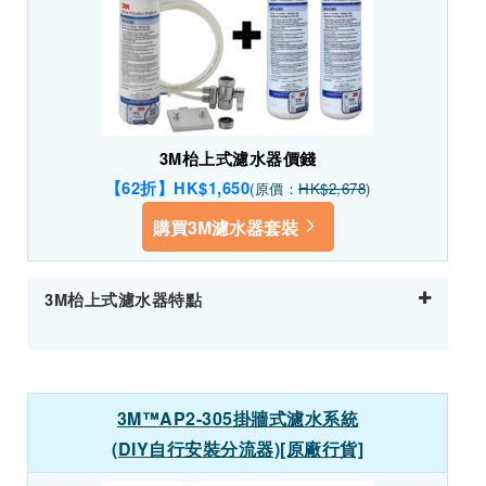
3M枱上式濾水器價錢
【62折】HK$1,650
(原價：
HK$2,678
)
購買3M濾水器套裝
3M枱上式濾水器特點
3M™AP2-305掛牆式濾水系統
(DIY自行安裝分流器)[原廠行貨]