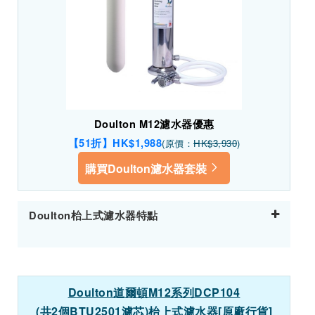
Doulton M12濾水器優惠
【51折】HK$1,988
(原價：
HK$3,930
)
購買Doulton濾水器套裝
Doulton枱上式濾水器特點
Doulton
道爾頓
M12
系列
DCP104
(
共
2
個
BTU2501
濾芯
)
枱上式濾水器
[
原廠行貨
]