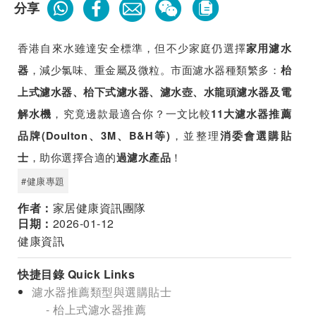
分享
香港自來水雖達安全標準，但不少家庭仍選擇
家用濾水
，減少氯味、重金屬及微粒。市面濾水器種類繁多：
器
枱
上式濾水器、枱下式濾水器、濾水壺、水龍頭濾水器及電
，究竟邊款最適合你？一文比較
解水機
11大濾水器推薦
，並整理
品牌(Doulton、3M、B&H等)
消委會選購貼
，助你選擇合適的
！
士
過濾水產品
#健康專題
作者：
家居健康資訊團隊
日期：
2026-01-12
健康資訊
快捷目錄 Quick Links
濾水器推薦類型與選購貼士
- 枱上式濾水器推薦