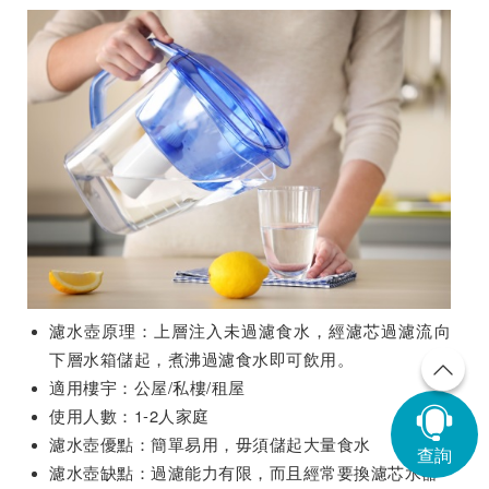
濾水壺原理：上層注入未過濾食水，經濾芯過濾流向
下層水箱儲起，煮沸過濾食水即可飲用。
適用樓宇：公屋/私樓/租屋
使用人數：1-2人家庭
濾水壺優點：簡單易用，毋須儲起大量食水
查詢
濾水壺缺點：過濾能力有限，而且經常要換濾芯水器