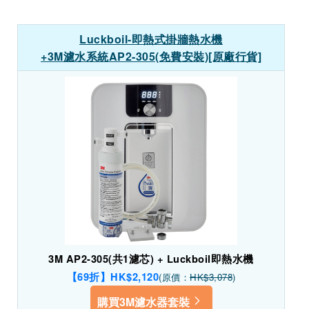
Luckboil-即熱式掛牆熱水機
+3M濾水系統AP2-305(免費安裝)[原廠行貨]
3M AP2-305(共1濾芯) + Luckboil即熱水機
【69折】HK$2,120
(原價：
HK$3,078
)
購買3M濾水器套裝