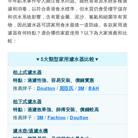
早年鉛水事件令人關注食水問題。雖然香港原水經多種過
濾和消毒，以符合香港食水標準，但水質仍會受樓宇儲存
和供水系統影響，含有重金屬、泥沙、氯氣和細菌等有害
物，因此濾水器可謂家用食水最後一道防線。各款家用過
濾器有何特點？適合哪些家庭使用？以下為大家推薦和比
較：
▼5大類型家用濾水器比較▼
枱上式濾水器
特點：過濾性強、容易安裝、價錢實惠
推薦牌子：
/
/
/
Doulton
屈臣氏
3M
B&H
枱下式濾水器
特點：過濾效果強、師傅安裝、價錢較高
推薦牌子：
/
/
3M
Fachioo
Doulton
濾水壺/過濾水機