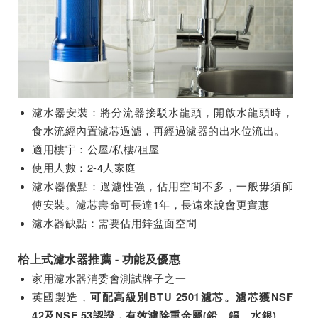
濾水器安裝：將分流器接駁水龍頭，開啟水龍頭時，
食水流經內置濾芯過濾，再經過濾器的出水位流出。
適用樓宇：公屋/私樓/租屋
使用人數：2-4人家庭
濾水器優點：過濾性強，佔用空間不多，一般毋須師
傅安裝。濾芯壽命可長達1年，長遠來說會更實惠
濾水器缺點：需要佔用鋅盆面空間
枱上式濾水器推薦 - 功能及優惠
家用濾水器消委會測試牌子之一
英國製造，
可配
高級別BTU 2501濾芯。濾芯獲NSF
42及NSF 53認證，有效濾除重金屬(鉛、鎘、水銀)