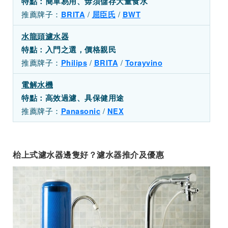
特點：簡單易用、毋須儲存大量食水
推薦牌子：
/
/
BRITA
屈臣氏
BWT
水龍頭濾水器
特點：入門之選，價格親民
推薦牌子：
/
/
Philips
BRITA
Torayvino
電解水機
特點：高效過濾、具保健用途
推薦牌子：
/
Panasonic
NEX
枱上式濾水器邊隻好？濾水器推介及優惠