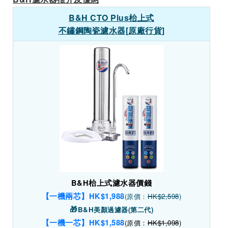
B&H CTO Plus枱上式
不鏽鋼陶瓷濾水器[原廠行貨]
B&H枱上式濾水器價錢
【一機兩芯】HK$1,988
(原價：
HK$2,598
)
🎁
B&H美顏過濾器(第二代)
【一機一芯】HK$1,588
(原價：
HK$1,098
)