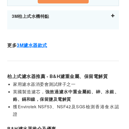
3M枱上式水機特點
更多
3M濾水器款式
枱上式濾水器推薦 - B&H濾重金屬、保留電解質
家用濾水器消委會測試牌子之一
英國製造濾芯，
強效過濾水中重金屬鉛、砷、水銀、
鉻、鎘和鎳，保留鹽及電解質
獲Envirotek NSF53、NSF42及SGS檢測香港食水認
證
B&H濾水器推介及優惠