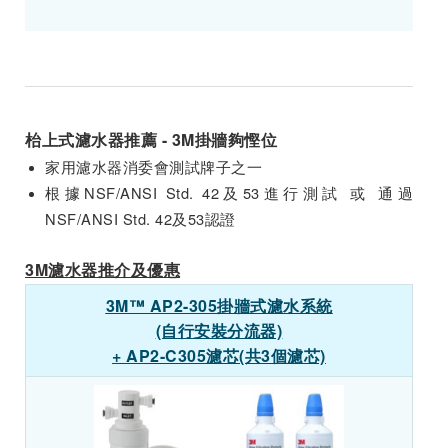
枱上式濾水器推薦 - 3M掛牆夠慳位
家用濾水器消委會測試牌子之一
根據NSF/ANSI Std. 42及53進行測試 或 通過
NSF/ANSI Std. 42及53認證
3M濾水器推介及優惠
3M™ AP2-305掛牆式濾水系統
(自行安裝分流器)
+ AP2-C305濾芯(共3個濾芯)