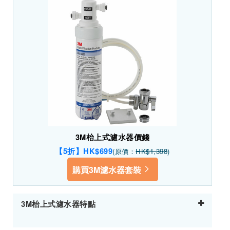
3M枱上式濾水器價錢
【5折】HK$699
(原價：
HK$1,398
)
購買3M濾水器套裝
3M枱上式濾水器特點