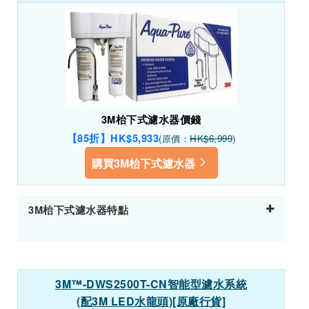
3M枱下式濾水器價錢
【85折】HK$5,933
(原價：
HK$6,999
)
購買3M枱下式濾水器
3M枱下式濾水器特點
3M™-DWS2500T-CN智能型濾水系統
(配3M LED水龍頭)[原廠行貨]