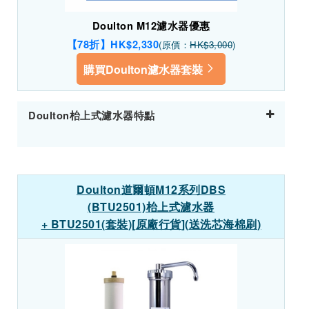
Doulton M12濾水器優惠
【78折】HK$2,330
(原價：
HK$3,000
)
購買Doulton濾水器套裝
Doulton枱上式濾水器特點
Doulton
道爾頓
M12
系列
DBS
(BTU2501)
枱上式濾水器
+ BTU2501(
套裝
)[
原廠行貨
](
送洗芯海棉刷
)