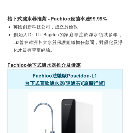
枱下式濾水器推薦 - Fachioo殺菌率達99.99%
英國創新科技公司，成立於倫敦
創始人Dr. Liz Bugden的家庭專注於淨水領域多年，
Liz曾在歐洲各大水質保護組織擔任顧問，對優化及淨
化水質有豐富經驗。
Fachioo枱下式濾水器推介及優惠
Fachioo法馳歐Poseidon-L1
台下式直飲濾水器(連濾芯)[原廠行貨]