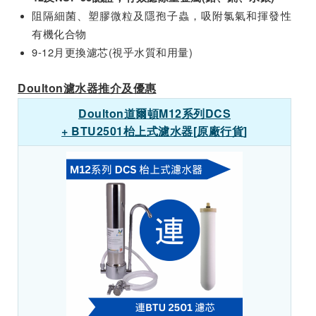
阻隔細菌、塑膠微粒及隱孢子蟲，吸附氯氣和揮發性
有機化合物
9-12月更換濾芯(視乎水質和用量)
Doulton濾水器推介及優惠
Doulton
道爾頓
M12
系列
DCS
+ BTU2501
枱上式濾水器
[
原廠行貨
]