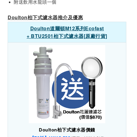
附送飲用水龍頭一個
Doulton枱下式濾水器推介及優惠
Doulton道爾頓M12系列Ecofast
+ BTU2501枱下式濾水器[原廠行貨]
Doulton枱下式濾水器價錢