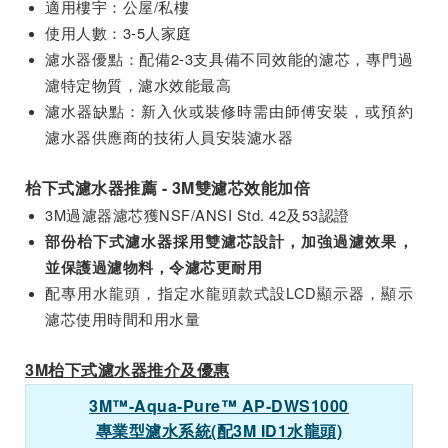
適用樓宇：公屋/私樓
使用人數：3-5人家庭
濾水器優點：配備2-3支具備不同效能的濾芯，專門過
濾特定物質，濾水效能最高
濾水器缺點：新入伙或裝修時需由師傅安裝，或預約
濾水器供應商的技術人員安裝濾水器
枱下式濾水器推薦 - 3M雙濾芯效能加倍
3M過濾器濾芯獲NSF/ANSI Std. 42及53認證
部份枱下式濾水器採用雙濾芯設計，加強過濾效果，
並保護過濾物料，令濾芯更耐用
配專用水龍頭，指定水龍頭款式設LCD顯示器，顯示
濾芯使用時間和用水量
3M枱下式濾水器推介及優惠
3M™-Aqua-Pure™ AP-DWS1000
專業型濾水系統(配3M ID1水龍頭)