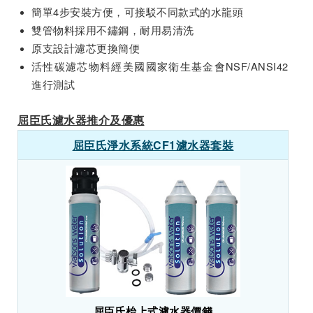
簡單4步安裝方便，可接駁不同款式的水龍頭
雙管物料採用不鏽鋼，耐用易清洗
原支設計濾芯更換簡便
活性碳濾芯物料經美國國家衛生基金會NSF/ANSI42
進行測試
屈臣氏濾水器推介及優惠
屈臣氏淨水系統CF1濾水器套裝
屈臣氏枱上式濾水器價錢