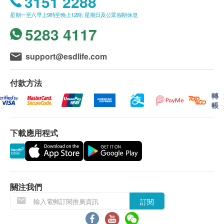
3151 2288
及維生素B群含量最高，β胡蘿蔔素含量約為胡蘿蔔的
星期一至六早上9時至晚上12時; 星期日及公眾假期休息
2-5倍，維生素B12(大部分只存在動物性食物)含量約
5283 4117
為動物肝臟的3-4倍，對於素食者來說，螺旋藻是個不
錯的營養補充品。另外螺旋藻富含礦物質及抗氧化物
質(SOD)，能夠讓身體維持正常機能，甚至調整自然
support@esdlife.com
防禦能力，提高抗壓性。
付款方法
幫助身體排出毒素
轉
帳
螺旋藻有助排走身體內的重金屬、幅射以及空氣中的
有害物質，最優質Y-亞麻酸來源。
下載應用程式
主要成分
有機螺旋藻
注意事項
關注我們
如果您懷孕或哺乳，請諮詢保健醫生，您患有稱為
訂閱
苯丙酮尿症 (PKU) 的代謝疾病，您患有多發性硬