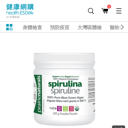
1
身體檢查
預防疫苗
大灣區體檢
寵物健