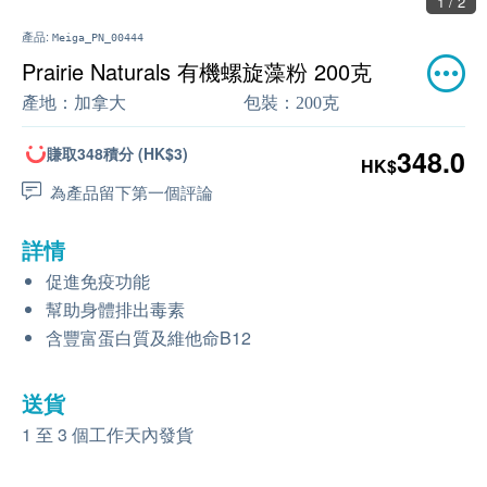
1 / 2
產品:
Meiga_PN_00444
Prairie Naturals 有機螺旋藻粉 200克
產地：
加拿大
包裝：
200克
賺取348積分 (HK$3)
348.0
HK$
為產品留下第一個評論
詳情
促進免疫功能
幫助身體排出毒素
含豐富蛋白質及維他命B12
送貨
1 至 3 個工作天內發貨