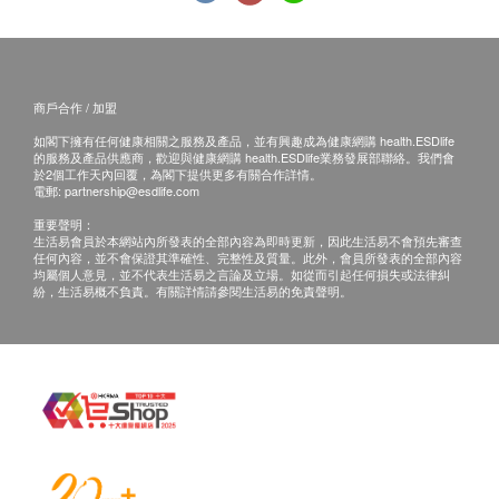
化症、類風濕性關節炎或狼瘡等自身免疫性疾病，
您正在服用抑制免疫系統的藥物 或者您正在服用
降脂藥物； 或者你是一個吸煙者。 本產品已密封
以保護您。 如果密封破損，請勿使用。 請將本品
商戶合作 / 加盟
放在兒童不能接觸的地方。 儲存在陰涼，乾燥的
如閣下擁有任何健康相關之服務及產品，並有興趣成為健康網購 health.ESDlife
地方。
的服務及產品供應商，歡迎與健康網購 health.ESDlife業務發展部聯絡。我們會
本產品已密封以保護您。不要密封破損時使用。放
於2個工作天內回覆，為閣下提供更多有關合作詳情。
電郵:
partnership@esdlife.com
置在兒童接觸不到的地方。存放在陰涼、乾燥的地
重要聲明：
方。
生活易會員於本網站內所發表的全部內容為即時更新，因此生活易不會預先審查
任何內容，並不會保證其準確性、完整性及質量。此外，會員所發表的全部內容
此產品沒有根據《藥劑業及毒藥條例》或《中醫藥
均屬個人意見，並不代表生活易之言論及立場。如從而引起任何損失或法律糾
條例》註冊。為此產品作出的任何聲稱亦沒有為進
紛，生活易概不負責。有關詳情請參閱生活易的免責聲明。
行該等註冊而接受評核。此產品並不供作診斷、治
療或預防任何疾病之用。