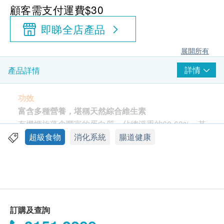
顧客需支付運費$30
即睇全店產品
展開所有
詳情
產品詳情
功效
富含多種營養，堪稱天然綜合維生素
有機螺旋藻含豐富的蛋白質，佔總淨重的60-63%，其
中包含所有必需胺基酸。但其白質含量與動物性(如
超級食物
消化系統
腸道健康
肉、蛋、奶)相比，其蛋白質含量較低且蛋氨酸、半胱
氨酸及賴氨酸的份量則較少，若與植物蛋白質比較，
螺旋藻蛋白質含量較優越。
有機營養價值高
訂購及查詢
有機螺旋藻含維生素相當豐富，其中又以β胡蘿蔔素