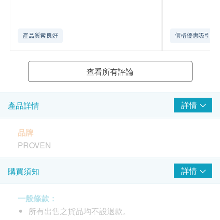
產品質素良好
價格優惠吸引
查看所有評論
詳情
產品詳情
品牌
PROVEN
功效
詳情
購買須知
Proven成人綜合營養選用獨有 Lab4® 益生菌配方，
配合科學研發的21種營養素製成「全營配方」，包含
一般條款：
多種維他命及礦物質，A至Zinc鋅，有助促進營養吸
所有出售之貨品均不設退款。