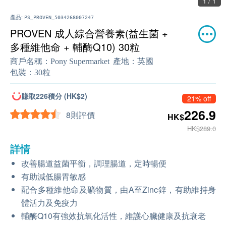
1 / 1
產品:
PS_PROVEN_5034268007247
PROVEN 成人綜合營養素(益生菌 +
多種維他命 + 輔酶Q10) 30粒
商戶名稱：
Pony Supermarket
產地：
英國
包裝：
30粒
賺取226積分 (HK$2)
21% off
226.9
8則評價
HK$
HK$289.0
詳情
改善腸道益菌平衡，調理腸道，定時暢便
有助減低腸胃敏感
配合多種維他命及礦物質，由A至Zinc鋅，有助維持身
體活力及免疫力
輔酶Q10有強效抗氧化活性，維護心臟健康及抗衰老