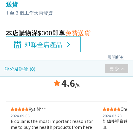
送貨
1 至 3 個工作天內發貨
本店購物滿$300即享
免費送貨
即睇全店產品
展開所有
更少
評分及評論 (8)
4.6
/5
Kya M***
Cheun
2024-09-06
2024-03-23
E dollar is the most important reason for
訂購後送貨速度
me to buy the health products from here
👍🏼