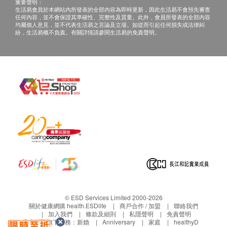
重要聲明：
素食者
生活易會員於本網站內所發表的全部內容為即時更新，因此生活易不會預先審查
任何內容，並不會保證其準確性、完整性及質量。此外，會員所發表的全部內容
均屬個人意見，並不代表生活易之言論及立場。如從而引起任何損失或法律糾
紛，生活易概不負責。有關詳情請參閱生活易的免責聲明。
主要成份
Lab4益生菌2.5B - Lactobacillus acidophilus 嗜酸乳
桿菌 CUL60＆CUL21、 Bifidobacterium animalis
subsp. lactis 雷特氏菌 CUL34、Bifidobacterium
bifidum 比菲德氏菌 CUL20)、 vitamins 維他命 A、
B1、B2、B5、B6、 B12、C、D3、E、K、folic acid
葉酸、Biotin 生物素、CoQ10 輔酶Q10、Calcium
鈣、Magnesium 鎂、Iron 鐵、Zinc 鋅、Copper 銅、
Selenium 硒、Chromium鉻、Molybdenum鉬、
Iodine碘、Silica矽
服用方法
© ESD Services Limited 2000-2026
每日一次，每次服用1粒
關於健康網購 health.ESDlife
商戶合作 / 加盟
聯絡我們
加入我們
條款及細則
私隱聲明
免責聲明
*餐後服用效果更佳
生活易旗下業務：
新婚
Anniversary
家庭
healthyD