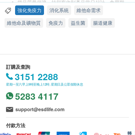
收，維持身體活力及免疫力。配方特有11種護心營養
貨品質量保證，於顧客收到產品當日起計，食用期
組合及輔酶Q10，有效維護心臟健康。
應最少有9個月或以上。
強化免疫力
消化系統
維他命需求
此產品由 Pony Supermarket 提供。
維他命及礦物質
免疫力
益生菌
腸道健康
改善腸道健康
如有任何爭議，Pony Supermarket 及 健康網購
改善腸道益菌平衡，抑壓壞菌繁殖，提升腸道健康
health.ESDlife保留最終決議權。
及免疫力
調理腸道不適，適合排便不順時使用
送貨條款：
促進消化系統機能 (胃氣或肚脹問題)
購買產品總額滿HK$300，即可享本地免費送貨服
有助減低腸胃敏感及過敏體質
務。賬單總額未滿HK$300需附加HK$30運費。
訂購及查詢
我們將於確定訂單後1-3個工作天內安排發貨。
3151 2288
護心
不排除運送時間會因節日而有所影響。當八號烈風
星期一至六早上9時至晚上12時; 星期日及公眾假期休息
有助抗老化，維護心臟健康
訊號懸掛或黑色暴雨警告生效時，送貨服務時間將
5283 4117
會延遲。
強身
所有訂單須視乎相關貨品的供應情況再作最後確
support@esdlife.com
釋放能量，促進能量轉化，提升運用已攝取營養之
認。倘若健康網購health.ESDlife未能提供任何訂
效率
單上的貨品，健康網購health.ESDlife有權拒絕接
付款方法
緩解疲勞，加快新陳代謝
受該訂單，並且會於送貨前透過電話或電郵通知顧
轉