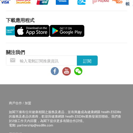
客再作安排。
帳
支持免疫系統
調節免疫系統功能，增強免疫力，抵抗感染疾病
退換條款：
下載應用程式
保持骨骼健康
當顧客收取已訂購之貨品時，有責任檢查貨品是否
強化骨骼組織生長及發展，提高鈣質吸收率
有損毀情況，一經確認簽收，恕不接受退換。
退換產品必須包裝完整，如退換之產品有任何殘缺
美肌護髪
或過期退回，供應商有權不受理。
關注我們
保持皮膚健康並從內部滋養、緊緻皮膚
如有其他損壞或遺漏查詢，顧客必須保留有效收據
令頭髮健康亮麗，促進指甲健康
訂閱
正本，並於送貨後3個工作天內按下列方式聯絡
強效抗氧化活性，對抗自由基，減慢皮膚衰老
Pony Supermarket 客戶服務部跟進。
適合人士
想 1 粒過補充多種維他命A-Z ，又可以補充益生菌
商戶合作 / 加盟
(要方便)
如閣下擁有任何健康相關之服務及產品，並有興趣成為健康網購 health.ESDlife
繁忙都市人
的服務及產品供應商，歡迎與健康網購 health.ESDlife業務發展部聯絡。我們會
於2個工作天內回覆，為閣下提供更多有關合作詳情。
關注腸道健康人士
電郵:
partnership@esdlife.com
免疫力不足