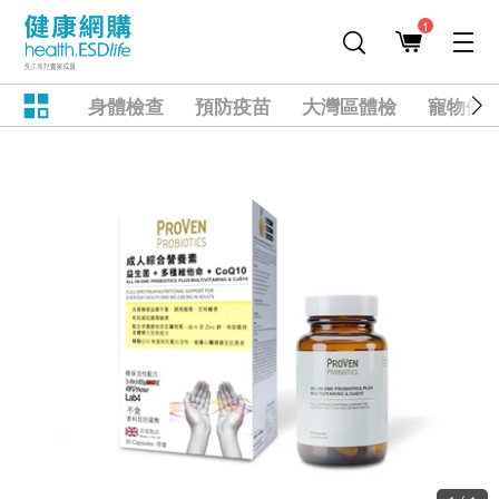
1
身體檢查
預防疫苗
大灣區體檢
寵物健