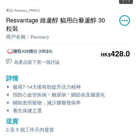
1 / 1
產品:
Pawmacy_PP6612
Resvantage 維蘆醇 貓用白藜蘆醇 30
粒裝
商戶名稱：
Pawmacy
賺取428積分 (HK$4)
428.0
HK$
為產品留下第一個評論
詳情
服用7-14天後有助提升活力精神
預防心血管疾病丶糖尿病丶關節炎及腦退化
輔助患癌寵物，減少腫瘤發病率
養生保健之選
送貨
3 至 5 個工作天內發貨