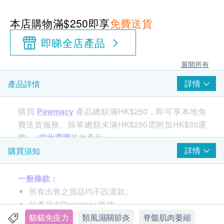
本店購物滿$250即享
免費送貨
即睇全店產品
展開所有
詳情
產品詳情
購買
Pawmacy
產品總額滿HK$250，即可享本地免
費送貨服務。賬單總額未滿HK$250需附加HK$30運
費。<
按此選購
其他產品>
詳情
購買須知
Resvantage Canine含王牌保健成份 - 白藜蘆醇 - 寵物
一般條款：
專用配方有助老年貓提升活力精神。預防心血管疾病
所有出售之貨品均不設退款。
丶糖尿病丶關節炎及腦退化。並輔助患癌寵物減輕不
此產品由Pawmacy 提供。
適。採用微粒化和製藥級Licaps生產技術，針對貓狗
如有任何爭議，Pawmacy 及 健康網購
貓貓免疫力
類風濕關節炎
脊髓肌肉萎縮
最佳吸收。