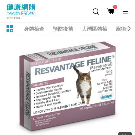
1
身體檢查
預防疫苗
大灣區體檢
寵物健