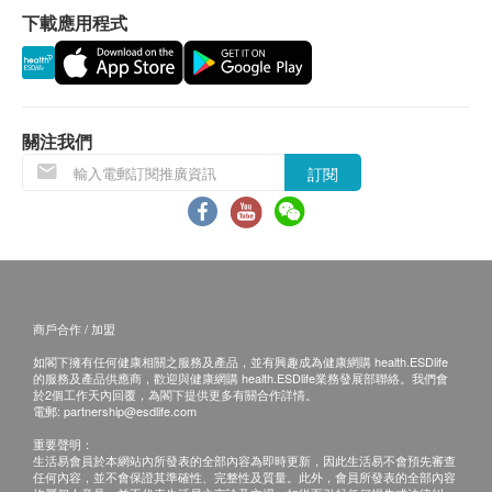
下載應用程式
退換條款：
當顧客收取已訂購之貨品時，有責任檢查貨品是否
有損毀情況，一經確認簽收，恕不接受退換。
退換產品必須包裝完整，如退換之產品有任何殘缺
關注我們
或過期退回，供應商有權不受理。
訂閱
如有其他損壞或遺漏查詢，顧客必須保留有效收據
正本，並於送貨後3個工作天內按下列方式聯絡
Pawmacy 客戶服務部跟進。
電郵: info@pawmacy.com.hk
查詢熱線: 5614 7426
商戶合作 / 加盟
如閣下擁有任何健康相關之服務及產品，並有興趣成為健康網購 health.ESDlife
的服務及產品供應商，歡迎與健康網購 health.ESDlife業務發展部聯絡。我們會
於2個工作天內回覆，為閣下提供更多有關合作詳情。
電郵:
partnership@esdlife.com
重要聲明：
生活易會員於本網站內所發表的全部內容為即時更新，因此生活易不會預先審查
任何內容，並不會保證其準確性、完整性及質量。此外，會員所發表的全部內容