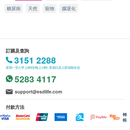
health.ESDlife 保留最終決議權。
糖尿病
天然
寵物
腦退化
產品特點：
送貨條款：
從基因層面出發，延緩老化及改善疾病
購買產品總額滿HK$250，即可享本地免費送貨服
不含葡萄成份，適合寵物安全服用
務。賬單總額未滿HK$250需附加HK$30運費。
採用製藥級Licaps生產技術，針對貓狗最佳吸收
我們將於確定訂單後3-5個工作天內安排發貨。
不排除運送時間會因節日而有所影響。當八號烈風
服用方法：
訂購及查詢
訊號懸掛或黑色暴雨警告生效時，送貨服務時間將
根據貓狗體重，依包裝後指示按份量餵飼。膠囊可
3151 2288
會延遲。
原粒直接餵食或剪開混合乾濕糧餵飼。
星期一至六早上9時至晚上12時; 星期日及公眾假期休息
所有訂單須視乎相關貨品的供應情況再作最後確
5283 4117
認。倘若生活易未能提供任何訂單上的貨品，生活
易有權拒絕接受該訂單，並且會於送貨前透過電話
support@esdlife.com
或電郵通知顧客再作安排。
付款方法
保用條款：
轉
貨品質量保證，於顧客收到產品當日起計，食用期
帳
應最少有9個月或以上。