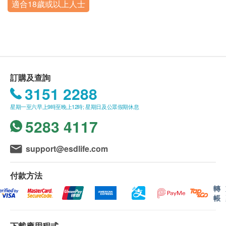
重點項目
適合18歲或以上人士
訂單如需改期，請至少提前1個工作日聯絡醫療中
靶、C14 檢查等放射性檢查項目
星期一至五︰7:30a.m. – 6:00p.m.
靜臥心電圖
心（聯絡電話：+86 400-920-8393；微信：廣州
星期六：7:30a.m. – 12:00a.m.
女士應在生理期結束 5 天后前來體檢，生理期避免
全景醫學影像診斷中心）。
做婦科、尿檢、便常規及婦科腔內彩超檢查，可另
電腦掃描
重點項目
身體檢查計劃有效期為3個月，客戶必須於3個月內
行為您安排日期檢查
（由確認付款日期起計）接受有關檢查，逾期作
低劑量胸部CT平掃
女性做宮頸塗片、TCT、HPV檢查前一天請勿同
廢。
訂購及查詢
房，勿陰道沖洗或使用塞劑
磁力共振
重點項目
體檢時, 如果遇到醫生不會説廣東話的情況，醫療
3151 2288
未婚和未有性生活的女性不可做婦科、婦科腔內彩
中心可安排醫護人員陪同提供翻譯服務。
顱腦 MRA
超等檢查
星期一至六早上9時至晚上12時; 星期日及公眾假期休息
如果商戶頁面與體檢計劃頁面的簡體中文、英文兩
腦小血管 MRI
5283 4117
個版本有任何抵觸或不相符之處，應以繁體中文版
特殊人群注意事項
X光
本為準。
重點項目
support@esdlife.com
高血壓、糖尿病、心腦病、哮喘等其他慢性疾病患
頸椎正側位（DR）
者，建議攜帶常用藥物待做完空腹項目後服藥。
二、體檢報告領取和講解
付款方法
磁共振檢查注意事項
客人可在體檢日確認報告語言（可選擇簡體中文或
2
基本項目
轉
英文【英文需額外付費，10頁內500RMB/份，超
體內有心臟起搏器及幽閉恐懼症患者不可做磁共振
帳
出10頁部分，50RMB/1頁】）。
檢查；體內植入鋼釘鋼板、假牙、心臟支架等金屬
婦科檢查
體檢報告會在體檢後10個工作日內完成，客戶可選
物質需明確材質，方可判斷
下載應用程式