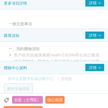
詳情
更多項目詳情
肝臟超聲波
膽囊超聲波
胰臟超聲波
脾臟超聲波
一般注意事項
腎臟超聲波
檢查前三天：清淡飲食為宜，不飲酒，避免劇烈運
詳情
購買須知
甲狀腺超聲波
動
頸動脈超聲波
檢查前一天晚八點後：不再進食
前列腺超聲波- 只限男士
一、預約體檢須知
檢查當日早晨：無保持空腹（禁食禁水），請穿寬
乳腺超聲波 - 只限女士
客戶收到由健康網購health.ESDlife寄出的訂購成
鬆輕便服裝，不建議穿帶有金屬扣內衣，不建議佩
盆腔超聲波-只限女士
功之電郵後，醫療中心將於隨後1-2個工作日的辦
戴首飾
公時間內，致電客戶預約身體檢查的時間及地點。
詳情
體檢中心資料
注：請攜帶本人身份證件辦理檢查手續，以便健康
癌症指標
重點項目
客戶亦可至少提前1個工作日聯絡醫療中心進行預
檔案建立。所有檢查項目結束後，請將檢查引導單
廣州全景醫學影像診斷中心
1 個地點
甲種胎蛋白 (肝癌)
約（聯絡電話：+86 400-920-8393；微信：廣州
交回前台。
癌胚抗原 (腸癌)
全景醫學影像診斷中心）。
廣州市越秀區
EB病毒衣殼抗原IgA抗體（鼻咽癌）
客戶至現場後，醫療中心工作人員會核對客戶的姓
女性特別注意事項
EB病毒早期抗原IgA抗體（鼻咽癌）
名、出生年月日、手機號、國籍及健康網購
全面（大灣區）
信心保證
廣州市越秀區中山二路80號（省人民醫院對面，地鐵1號線
備孕或懷孕女士，請提前告知體檢部及檢查人員，
health.ESDlife訂購成功之電郵。
烈士陵園C出口，公交車到廣東省人民醫院站或中山醫站）
心臟檢查
不可做 DR 檢查、CT 扫描、雙能骨密度、乳腺鉬