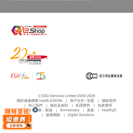
點可供選擇：
糖尿
i 地址1：廣州市越秀區中山二路80號（省人民醫
院對面，地鐵1號線烈士陵園C出口，公交車到廣
空腹血糖
東省人民醫院站或中山醫站）
肝功能
三、免責聲明
谷草轉氨酵素
如有爭議，健康網購health.ESDlife及醫療中心保留最
總鹼性磷酸酵素
後決定權。
丙種谷氨基轉移酵素
1. 所有健康檢查/服務並非作為醫務診斷或治療用途。
谷丙轉氨酵素
當閣下身體健康出現任何疾病徵兆時，應立即諮詢有
白蛋白球蛋白比例
認可資格的醫生，作出診斷及治療。
總蛋白質
2. 本服務/產品由商戶提供。生活易【健康網購
谷草/谷丙轉氨酵素比率
health.ESDlife】並沒有經營或提供本服務/產品。有
白蛋白質
© ESD Services Limited 2000-2026
球蛋白質
關此服務/產品的錯漏或延誤，或因使用此服務/產品而
關於健康網購 health.ESDlife
商戶合作 / 加盟
聯絡我們
加入我們
條款及細則
私隱聲明
免責聲明
總膽紅素
引致的損失、損害、受傷或法律訴訟，健康網購
生活易旗下業務：
新婚
Anniversary
家庭
healthyD
直接膽紅素
健康網購
Digital Solutions
health.ESDlife概不負責。一切有關的索償或查詢，須
間接膽紅素
向提供服務之體檢中心或商戶提出。
前白蛋白測定