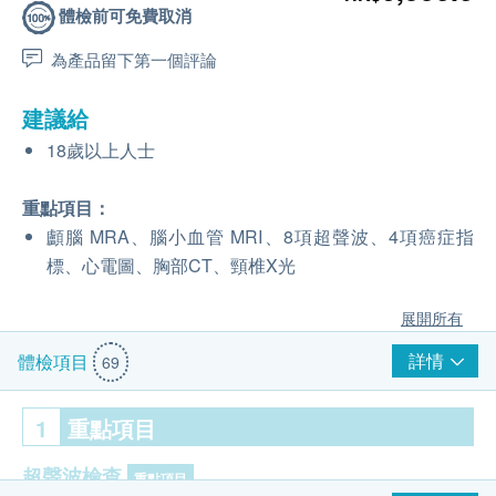
體檢前可免費取消
為產品留下第一個評論
建議給
18歲以上人士
重點項目：
顱腦 MRA、腦小血管 MRI、8項超聲波、4項癌症指
標、心電圖、胸部CT、頸椎X光
展開所有
詳情
體檢項目
69
1
重點項目
超聲波檢查
重點項目