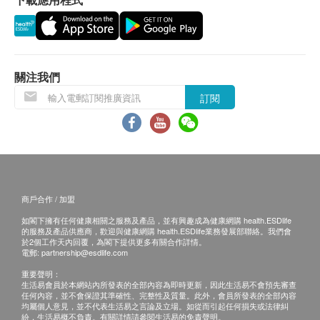
擇以下途徑查看體檢報告：
婦科基礎檢查-只限女士
陰道分泌物常規檢查 - 只限女士
1. 體檢報告完成後，醫療中心會在微信服務群內發
宮頸刮片-只限女士
送提醒訊息提醒客戶查看報告 。
2. 預留E-mail，醫療中心會在報告完成後發送至客
基本健康評估
關注我們
人電郵地址。
3. 預留郵寄地址，醫療中心會在報告完成後郵寄，
訂閱
血壓
郵費到付（可送到港澳地區）。
身高
體檢報告完成後可預約醫生講解報告，客戶可選擇
體重
內科檢查
以下渠道：
外科檢查
1. 電話講解：需至少提前3個工作日預約具體時間
耳鼻喉檢查
（聯絡電話：+86 400-920-8393；微信：廣州全
商戶合作 / 加盟
景醫學影像診斷中心），醫生會按預約時間主動聯
血脂
如閣下擁有任何健康相關之服務及產品，並有興趣成為健康網購 health.ESDlife
絡客戶。
的服務及產品供應商，歡迎與健康網購 health.ESDlife業務發展部聯絡。我們會
於2個工作天內回覆，為閣下提供更多有關合作詳情。
2. 當面講解：需至少提前3個工作日預約具體時間
高密度脂膽固醇
電郵:
partnership@esdlife.com
（聯絡電話：+86 400-920-8393；微信：廣州全
低密度脂膽固醇
重要聲明：
總膽固醇
景醫學影像診斷中心），體檢客戶在約定時間到醫
生活易會員於本網站內所發表的全部內容為即時更新，因此生活易不會預先審查
任何內容，並不會保證其準確性、完整性及質量。此外，會員所發表的全部內容
三酸甘油脂
療中心聼醫生當面講解。如預約當面講解，以下地
均屬個人意見，並不代表生活易之言論及立場。如從而引起任何損失或法律糾
紛，生活易概不負責。有關詳情請參閱生活易的免責聲明。