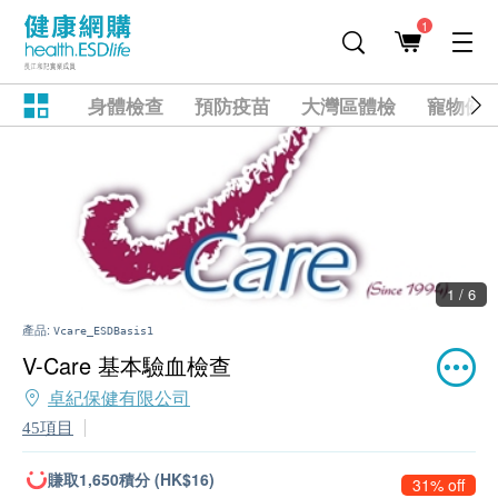
1
身體檢查
預防疫苗
大灣區體檢
寵物健
1 / 6
產品:
Vcare_ESDBasis1
V-Care 基本驗血檢查
卓紀保健有限公司
45項目
賺取1,650積分 (HK$16)
31% off