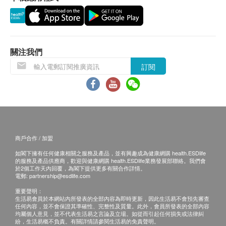
送貨
)
，敬請留意。
所有訂單須視乎相關貨品的供應情況再作最後確
認。倘若供應商未能提供任何訂單上的貨品，健康
網購health.ESDlife
有權拒絕接受該訂單，並且會
關注我們
於送貨前透過電話或電郵通知顧客再作安排。
訂閱
倘若由於不可抗力的原因(
包括但不限於由於天
災、火災、水災、意外、暴亂、戰爭、政府政策、
罷工或任何不能控制的情況
)
而未能準確地提供閣
下所需的貨品或服務，華康復康用品有限公司及健
康網購
health.ESDlife
均不會承擔任何責任或賠
償。
商戶合作 / 加盟
華康復康用品有限公司會根據閣下提供的地址盡力
如閣下擁有任何健康相關之服務及產品，並有興趣成為健康網購 health.ESDlife
確保貨品在預約日期送到該地址，若因閣下的原因
的服務及產品供應商，歡迎與健康網購 health.ESDlife業務發展部聯絡。我們會
於2個工作天內回覆，為閣下提供更多有關合作詳情。
而導致貨品超過購買日期30
日後仍不成功派送，康
電郵:
partnership@esdlife.com
復康用品有限公司保留權利包括任何拒絕要求退款
重要聲明：
生活易會員於本網站內所發表的全部內容為即時更新，因此生活易不會預先審查
申请之權利。
任何內容，並不會保證其準確性、完整性及質量。此外，會員所發表的全部內容
如在約定日期不能收貨，請於約定收貨日前最少
1
均屬個人意見，並不代表生活易之言論及立場。如從而引起任何損失或法律糾
紛，生活易概不負責。有關詳情請參閱生活易的免責聲明。