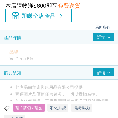
本店購物滿$800即享
免費送貨
即睇全店產品
展開所有
詳情
產品詳情
品牌
ValDena Bio
產地
詳情
購買須知
以色列
此產品由華康復康用品有限公司提供。
包裝
宣傳圖片及價值僅供參考，一切以實物為準。
20包
如有任何爭議，華康復康用品有限公司及健康網購
health.ESDlife保留最終決議權。
茶 / 茶包 / 茶葉
消化系統
情緒壓力
特性及功效