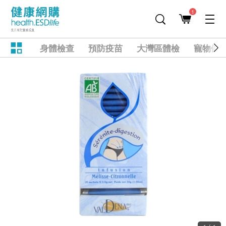
1
身體檢查
預防疫苗
大灣區體檢
寵物健