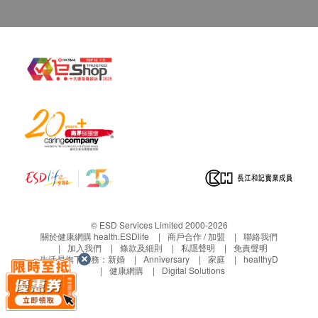
個工作天前聯絡營康薈。
若沒有通知，送貨地址在約定收貨日不能收
貨，
貨品將被送回至營康薈，客人需於分店的辦
公時間內自行安排前往領回，
並不會安排再次送
貨，而於網上已收取之運費將不獲退還。
保養條款
客戶於收取貨品時必須檢查所訂購之貨品是否有損
毀。如發現貨品損毀(不包括蓄意損壞者)，請客戶
在送貨日期起計7天以內通知華康復康用品有限公
司客戶服務部安排更換該貨品。
任何非損毀所導致的退貨均不受理。
退換產品必須包裝完整，如退換之產品有任何殘缺
或過期退回，供應商有權不受理。
© ESD Services Limited 2000-2026
關於健康網購 health.ESDlife
商戶合作 / 加盟
聯絡我們
血糖測試產品享5年保養。
加入我們
條款及細則
私隱聲明
免責聲明
血壓計享2年保養。
生活易旗下業務：
新婚
Anniversary
家庭
healthyD
健康網購
Digital Solutions
除血糖測試產品及血壓計外，其他商品均不享任何
保養。