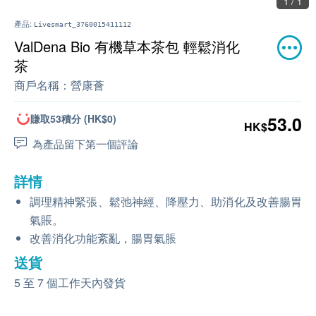
1 / 1
產品:
Livesmart_3760015411112
ValDena Bio 有機草本茶包 輕鬆消化
茶
商戶名稱：
營康薈
賺取53積分 (HK$0)
53.0
HK$
為產品留下第一個評論
詳情
調理精神緊張、鬆弛神經、降壓力、助消化及改善腸胃
氣賬。
改善消化功能紊亂，腸胃氣脹
送貨
5 至 7 個工作天內發貨