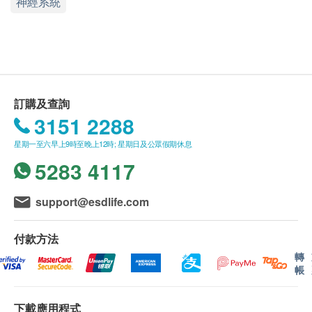
神經系統
蜜蜂花(55%) - 調理精神緊張、鬆弛神經、降壓
送貨
力、助消化及改善腸胃氣賬。
購買
營康薈
產品總額滿
HK$800
，即可享香港一般
檸檬草(25%) - 改善消化功能紊亂，腸胃氣脹
地區免費送貨服務。
送貨服務
*
只適用於香港島，九龍及新界之地
成份
址。
* (
但車輛不能直達的地區，需視附情況收取
蜜蜂花、檸檬草、玫瑰果及肉桂
附加費。
)
訂購及查詢
沒有升降機之樓層，將收取上樓送貨費，費用為每
3151 2288
層$30
。
星期一至六早上9時至晚上12時; 星期日及公眾假期休息
偏遠地區如離島、馬灣、愉景灣、大嶼山及東涌等
5283 4117
地區，將額外收取$200
送貨費
,
但車輛不能直達的
地區，再需視乎情況收取附加費。
support@esdlife.com
賬單總額未滿HK$800
需附加
HK$80
運費。
訂單確認後將於 4
個工作天內營康薈會聯絡安排發
付款方法
貨。
轉
不排除運送時間會因節日而有所影響。當八號烈風
帳
訊號懸掛或黑色暴雨警告生效時，送貨服務時間將
會延遲。農曆初一、初二及初三均會休息(
不提供
下載應用程式