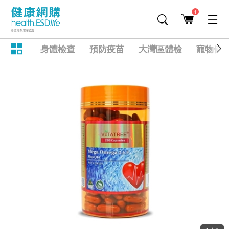
1
身體檢查
預防疫苗
大灣區體檢
寵物健