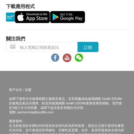
*圖片只供參考，一切以實物為準。
下載應用程式
客再作安排。
*以下圖片適用於120粒裝
退換條款：
當顧客收取已訂購之貨品時，有責任檢查貨品是否
有損毀情況，一經確認簽收，恕不接受退換。
關注我們
退換產品必須包裝完整，如退換之產品有任何殘缺
訂閱
或過期退回，供應商有權不受理。
如有其他損壞或遺漏查詢，顧客必須保留有效收據
正本，並於送貨後3個工作天內按下列方式聯絡 昌
盛國際食品有限公司 客戶服務部跟進。
電郵:
info@cshealthlife.com
商戶合作 / 加盟
電話: 2116 0929
如閣下擁有任何健康相關之服務及產品，並有興趣成為健康網購 health.ESDlife
的服務及產品供應商，歡迎與健康網購 health.ESDlife業務發展部聯絡。我們會
於2個工作天內回覆，為閣下提供更多有關合作詳情。
電郵:
partnership@esdlife.com
重要聲明：
生活易會員於本網站內所發表的全部內容為即時更新，因此生活易不會預先審查
任何內容，並不會保證其準確性、完整性及質量。此外，會員所發表的全部內容