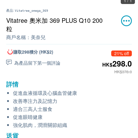
1 / 1
產品:
Vitatree_omega_369
Vitatree 奧米加 369 PLUS Q10 200
粒
商戶名稱：
美奈兒
賺取298積分 (HK$2)
21% off
298.0
為產品留下第一個評論
HK$
HK$378.0
詳情
促進血液循環及心腦血管健康
改善專注力及記憶力
適合三高人士服食
促進眼睛健康
強化肌肉，潤滑關節組織
送貨