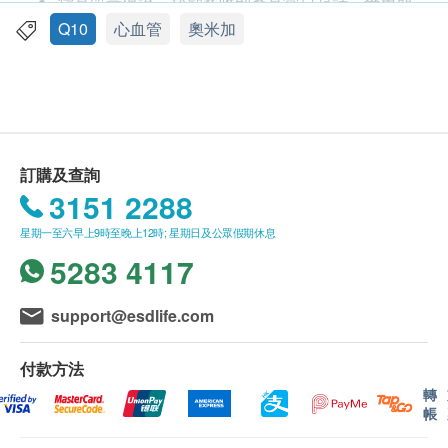
貨品質量保證，於顧客收到產品當日起計，食用期
所以攝取足夠的Omega 9能減低患心血管疾病的機
應最少有9個月或以上。
Q10
心血管
奧米加
會。
此產品由 昌盛國際食品有限公司 提供。
如有任何爭議，昌盛國際食品有限公司 及 健康網
服用方法
購health.ESDlife保留最終決議權。
成人每日2次，每次1粒;
小童服量減半; 餐後食用
送貨條款：
訂購及查詢
購買 美奈兒及金華牌一條根 產品總額滿
3151 2288
成份
HK$300，即可享本地免費送貨服務。賬單總額未
每粒膠囊含:
星期一至六早上9時至晚上12時; 星期日及公眾假期休息
滿HK$300需附加HK$50運費。
月見草油 - 333毫克
5283 4117
我們將於確定訂單後3-5個工作天內安排發貨。
亞麻籽油 - 333毫克
不排除運送時間會因節日而有所影響。當八號烈風
天然魚油 - 333毫克
訊號懸掛或黑色暴雨警告生效時，送貨服務時間將
support@esdlife.com
• 相等於 DHA 40毫克
會延遲。
• 相等於 EPA 60毫克
所有訂單須視乎相關貨品的供應情況再作最後確
付款方法
• 相等於 三酸甘油酯 100毫克
認。倘若健康網購health.ESDlife未能提供任何訂
轉
帳
輔酶Q10 – 15毫克
單上的貨品，健康網購health.ESDlife有權拒絕接
受該訂單，並且會於送貨前透過電話或電郵通知顧