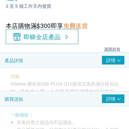
3 至 5 個工作天內發貨
本店購物滿$300即享
免費送貨
即睇全店產品
展開所有
詳情
產品詳情
功效
Vitatree 奧米加369 PLUS Q10提供完美的成分組合比
例，是維持心臟、心血管及腦部健康的強大後盾。
Omega 3和6都是不飽和脂肪中的多元不飽和脂肪
詳情
購買須知
酸，屬人體必需脂肪酸，由於身體不能自行合成，所
以只能從飲食中攝取。 Omega 9是單元脂肪酸，除了
一般條款：
有助降低「壞」膽固醇之外，還能提升「好」膽固
所有出售之貨品均不設退款。
醇，是Omega脂肪酸中唯一能對人體產生如此效用，