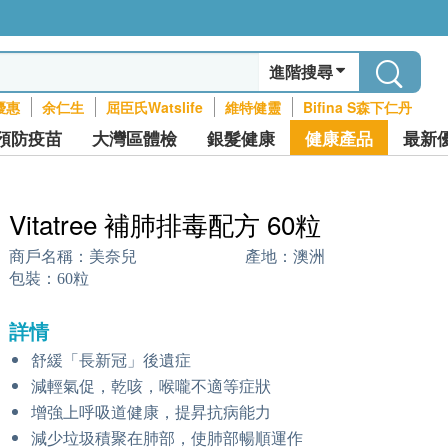
進階搜尋
優惠
余仁生
屈臣氏Watslife
維特健靈
Bifina S森下仁丹
預防疫苗
大灣區體檢
銀髮健康
健康產品
最新
Vitatree 補肺排毒配方 60粒
商戶名稱：
美奈兒
產地：
澳洲
包裝：
60粒
詳情
舒緩「長新冠」後遺症
減輕氣促，乾咳，喉嚨不適等症狀
增強上呼吸道健康，提昇抗病能力
減少垃圾積聚在肺部，使肺部暢順運作