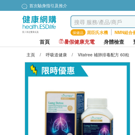
首次驗身指引及推介
屈臣氏水機
NMN組合
保健品
首頁
暑假健康充電
身體檢查
主頁
/
呼吸道健康
/
Vitatree 補肺排毒配方 60粒