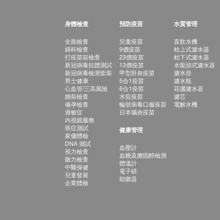
身體檢查
預防疫苗
水質管理
全面檢查
兒童疫苗
直飲水機
婦科檢查
9價疫苗
枱上式濾水器
打疫苗前檢查
23價疫苗
枱下式濾水器
新冠病毒抗體測試
13價疫苗
水龍頭式濾水器
新冠病毒檢測套裝
甲型肝炎疫苗
濾水壺
男士健康
5合1疫苗
濾水瓶
心血管/三高風險
6合1疫苗
花灑濾水器
婚前檢查
水痘疫苗
濾芯
備孕檢查
輪狀病毒口服疫苗
電解水機
過敏症
日本腦炎疫苗
內視鏡服務
癌症測試
健康管理
家傭體檢
DNA 測試
血壓計
視力檢查
血糖及膽固醇檢測
聽力檢查
體溫計
中醫保健
電子磅
兒童發展
助聽器
企業體檢