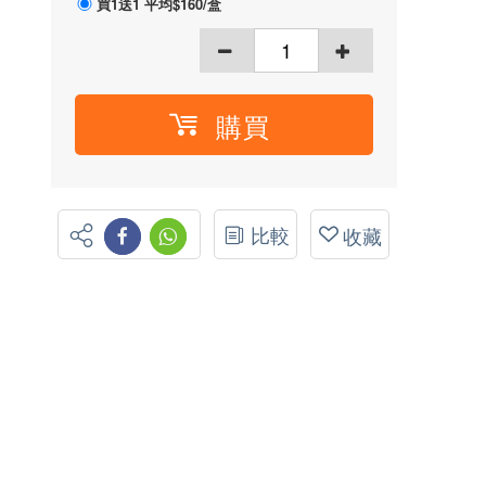
買1送1 平均$160/盒
購買
比較
收藏