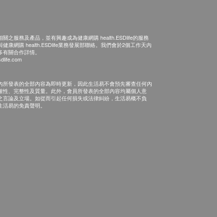
之服務及產品，並有興趣成為健康網購 health.ESDlife的服務
康網購 health.ESDlife業務發展部聯絡。我們會於2個工作天內
多有關合作詳情。
dlife.com
內所發表的全部內容為即時更新，因此生活易不會預先審查任何內
確性、完整性及質量。此外，會員所發表的全部內容均屬個人意
之言論及立場。如從而引起任何損失或法律糾紛，生活易概不負
生活易的免責聲明。