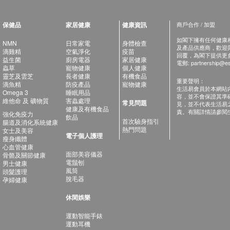
保健品
家居健康
健康資訊
商戶合作 / 加盟
如閣下擁有任何健康相關
NMN
日常家電
身體檢查
及產品供應商，歡迎與健
滴雞精
空氣淨化
疫苗
回覆，為閣下提供更
益生菌
廚房電器
家居健康
電郵:
partnership@es
蟲草
寵物健康
個人健康
靈芝及雲芝
長者健康
有機食品
重要聲明：
滴魚精
防疫產品
寵物健康
生活易會員於本網站
Omega 3
睡眠用品
容，並不會保證其準
維他命 及 礦物質
害蟲處理
常見問題
見，並不代表生活易
健康及有機食品
責。有關詳情請參閱
強化免疫力
飲品
首次驗身指引
腸道及消化系統健康
熱門問題
女士及美容
電子個人護理
瘦身纖體
心血管健康
面部美容儀器
骨骼及關節健康
電鬚刨
男士健康
風筒
頭髮護理
脫毛器
孕婦健康
休閑娛樂
運動智能手錶
運動耳機