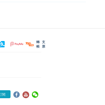
轉
支
帳
票
訂閱