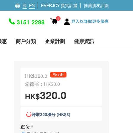
簡
EN
EVERJOY 獎賞計畫
推薦朋友計劃
1
3151 2288
登入以賺取更多優惠
優惠
商戶分類
企業計劃
健康資訊
% off
HK$320.0
您節省：HK$0.0
320.0
HK$
賺取320積分 (HK$3)
單位
*