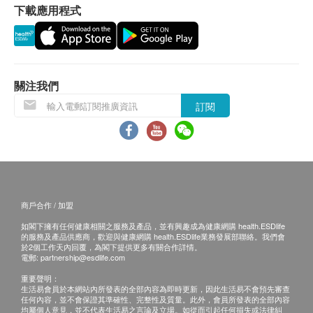
下載應用程式
退換條款：
當顧客收取已訂購之貨品時，有責任檢查貨品是否
有損毀情況，一經確認簽收，恕不接受退換。
退換產品必須包裝完整，如退換之產品有任何殘缺
關注我們
或過期退回，供應商有權不受理。
訂閱
如有其他損壞或遺漏查詢，顧客必須保留有效收據
正本，並於送貨後3個工作天內按下列方式聯絡 昌
盛國際食品有限公司 客戶服務部跟進。
電郵:
info@cshealthlife.com
電話: 2116 0929
商戶合作 / 加盟
如閣下擁有任何健康相關之服務及產品，並有興趣成為健康網購 health.ESDlife
的服務及產品供應商，歡迎與健康網購 health.ESDlife業務發展部聯絡。我們會
於2個工作天內回覆，為閣下提供更多有關合作詳情。
電郵:
partnership@esdlife.com
重要聲明：
生活易會員於本網站內所發表的全部內容為即時更新，因此生活易不會預先審查
任何內容，並不會保證其準確性、完整性及質量。此外，會員所發表的全部內容
均屬個人意見，並不代表生活易之言論及立場。如從而引起任何損失或法律糾