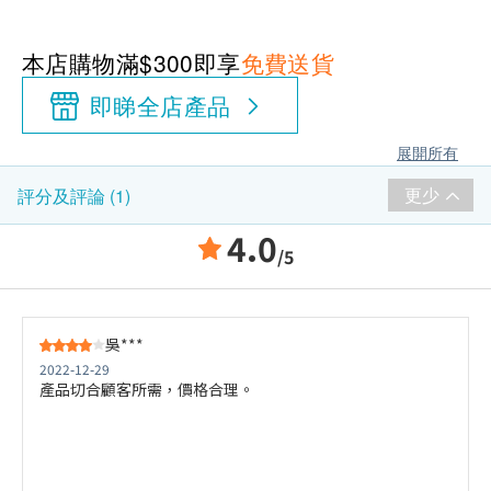
本店購物滿$300即享
免費送貨
即睇全店產品
展開所有
更少
評分及評論 (1)
4.0
/5
吳***
2022-12-29
產品切合顧客所需，價格合理。