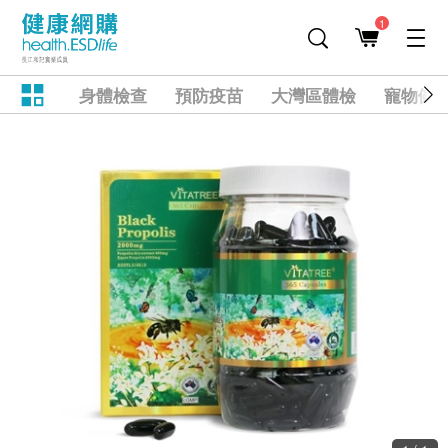
1
身體檢查
預防疫苗
大灣區體檢
寵物健