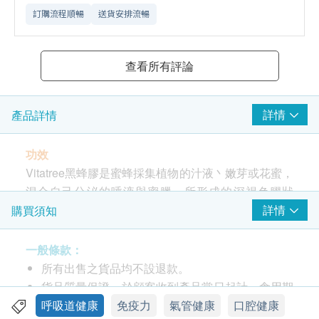
訂購流程順暢
送貨安排流暢
查看所有評論
詳情
產品詳情
功效
Vitatree黑蜂膠是蜜蜂採集植物的汁液丶嫩芽或花蜜，
混合自己分泌的唾液與蜜臘，所形成的深褐色膠狀
物，用來修補蜂巢，防止細菌或病毒入侵蜂巢。
詳情
購買須知
Vitatree黑蜂膠2000 由2000mg天然蜂膠濃縮成
400mg的蜂膠膠囊，濃度極高
一般條款：
所有出售之貨品均不設退款。
服用方法
貨品質量保證，於顧客收到產品當日起計，食用期
成人每日2次，每次1粒;
應最少有9個月或以上。
呼吸道健康
免疫力
氣管健康
口腔健康