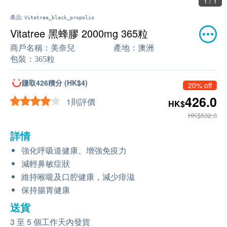
1 / 1
產品:
Vitatree_black_propolis
Vitatree 黑蜂膠 2000mg 365粒
商戶名稱：
美奈兒
產地：
澳洲
包裝：
365粒
賺取426積分 (HK$4)
20% off
426.0
1則評價
HK$
HK$532.0
詳情
強化呼吸道健康、增強免疫力
減輕鼻敏症狀
維持喉嚨及口腔健康，減少痱滋
保持腸胃健康
送貨
3 至 5 個工作天內發貨