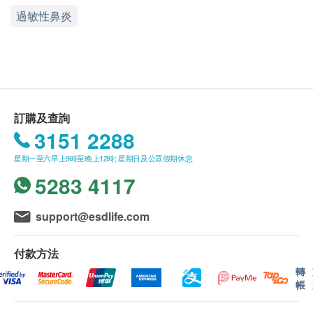
小童每日1粒; 餐後食用
此產品由 昌盛國際食品有限公司 提供。
過敏性鼻炎
如有任何爭議，昌盛國際食品有限公司 及 健康網
成份
購health.ESDlife保留最終決議權。
每粒膠囊含400mg黑蜂膠提取物 (相等於2000mg天然
蜂膠)
送貨條款：
購買 美奈兒及金華牌一條根 產品總額滿
HK$300，即可享本地免費送貨服務。賬單總額未
訂購及查詢
滿HK$300需附加HK$50運費。
3151 2288
我們將於確定訂單後3-5個工作天內安排發貨。
星期一至六早上9時至晚上12時; 星期日及公眾假期休息
不排除運送時間會因節日而有所影響。當八號烈風
5283 4117
訊號懸掛或黑色暴雨警告生效時，送貨服務時間將
會延遲。
support@esdlife.com
所有訂單須視乎相關貨品的供應情況再作最後確
認。倘若健康網購health.ESDlife未能提供任何訂
付款方法
單上的貨品，健康網購health.ESDlife有權拒絕接
轉
受該訂單，並且會於送貨前透過電話或電郵通知顧
帳
客再作安排。