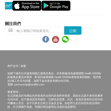
退換條款：
當顧客收取已訂購之貨品時，有責任檢查貨品是否
有損毀情況，一經確認簽收，恕不接受退換。
關注我們
退換產品必須包裝完整，如退換之產品有任何殘缺
訂閱
或過期退回，供應商有權不受理。
如有其他損壞或遺漏查詢，顧客必須保留有效收據
正本，並於送貨後3個工作天內按下列方式聯絡
Sing Health Limited 客戶服務部跟進。
電郵: enquiry@sing-health.com
商戶合作 / 加盟
如閣下擁有任何健康相關之服務及產品，並有興趣成為健康網購 health.ESDlife
的服務及產品供應商，歡迎與健康網購 health.ESDlife業務發展部聯絡。我們會
於2個工作天內回覆，為閣下提供更多有關合作詳情。
電郵:
partnership@esdlife.com
重要聲明：
生活易會員於本網站內所發表的全部內容為即時更新，因此生活易不會預先審查
任何內容，並不會保證其準確性、完整性及質量。此外，會員所發表的全部內容
均屬個人意見，並不代表生活易之言論及立場。如從而引起任何損失或法律糾
紛，生活易概不負責。有關詳情請參閱生活易的免責聲明。