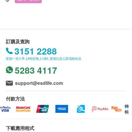
的最佳風味。 Xndo摩卡咖啡香氣四溢，選材自優
此產品由 Sing Health Limited 提供。
質咖啡豆，口感濃郁，餘韵綿綿。讓你在一天中無
如有任何爭議，Sing Health Limited 及 健康網購
時無刻都精神煥發，滿心滿足。
health.ESDlife保留最終決議權。
服用方法
送貨條款：
訂購及查詢
1小袋咖啡加入約100ml熱水，攪拌後便可享用。
購買LAC及Xndo產品總額滿HK$350，即可享本地
3151 2288
免費送貨服務。賬單總額未滿HK$350需附加
存儲
星期一至六早上9時至晚上12時; 星期日及公眾假期休息
HK$50運費。
存放於陰涼乾燥處。避免陽光直射。
5283 4117
我們將於確定訂單後1-3個工作天內安排發貨。
不排除運送時間會因節日而有所影響。當八號烈風
訊號懸掛或黑色暴雨警告生效時，送貨服務時間將
support@esdlife.com
會延遲。
所有訂單須視乎相關貨品的供應情況再作最後確
付款方法
認。倘若健康網購health.ESDlife未能提供任何訂
轉
帳
單上的貨品，健康網購health.ESDlife有權拒絕接
受該訂單，並且會於送貨前透過電話或電郵通知顧
下載應用程式
客再作安排。