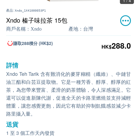
1 / 4
產品:
Xndo_1X41000053P1
Xndo 榛子味拉茶 15包
商戶名稱：
Xndo
產地：
台灣
賺取288積分 (HK$2)
288.0
HK$
詳情
Xndo Teh Tarik 含有難消化的麥芽糊精（纖維）、中鏈甘
油三酯和白芸豆提取物。它是一種芳香、醇厚、醇厚的紅
茶，為您帶來豐富、柔滑的奶茶體驗，令人深感滿足。它
還可以促進新陳代謝，促進全天的卡路里燃燒並支持減輕
體重，讓您感覺更飽，因此它有助於抑制飢餓感並減少卡
路里攝入量。
送貨
1 至 3 個工作天內發貨