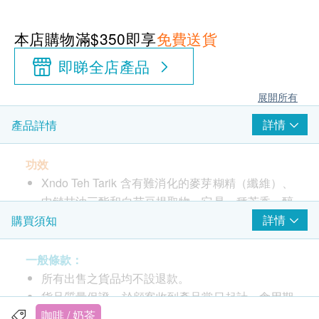
本店購物滿$350即享
免費送貨
即睇全店產品
展開所有
詳情
產品詳情
功效
Xndo Teh Tarik 含有難消化的麥芽糊精（纖維）、
中鏈甘油三酯和白芸豆提取物。它是一種芳香、醇
厚、醇厚的紅茶，為您帶來豐富、柔滑的奶茶體
詳情
購買須知
驗，令人深感滿足。它還可以促進新陳代謝，促進
全天的卡路里燃燒並支持減輕體重，讓您感覺更
一般條款：
飽，因此它有助於抑制飢餓感並減少卡路里攝入
所有出售之貨品均不設退款。
量。
貨品質量保證，於顧客收到產品當日起計，食用期
獨門的烘焙技術鎖定咖啡豆的香氣，從而保留咖啡
應最少有12個月或以上。
咖啡 / 奶茶