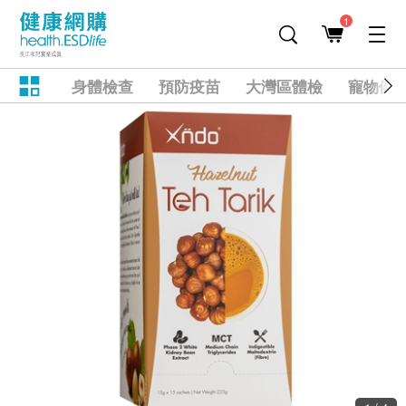
1
身體檢查
預防疫苗
大灣區體檢
寵物健