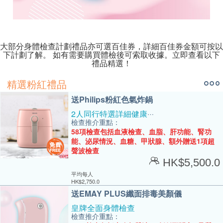
大部分身體檢查計劃禮品亦可選百佳券，詳細百佳券金額可按以
下計劃了解。 如有需要購買體檢後可索取收據。立即查看以下
禮品精選！
精選粉紅禮品
送Philips粉紅色氣炸鍋
2人同行特選詳細健康檢查
檢查推介重點：
58項檢查包括血液檢查、血脂、肝功能、腎功
能、泌尿情況、血糖、甲狀腺、額外贈送1項超
聲波檢查
HK$
5,500.0
平均每人
HK$
2,750.0
送EMAY PLUS纖面排毒美顏儀
皇牌全面身體檢查
檢查推介重點：