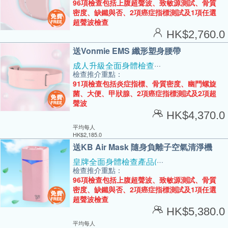
96項檢查包括上腹超聲波、致敏源測試、骨質
密度、缺鐵與否、2項癌症指標測試及1項任選
超聲波檢查
HK$
2,760.0
送Vonmie EMS 纖形塑身腰帶
成人升級全面身體檢查E(2人)
檢查推介重點：
91項檢查包括炎症指標、骨質密度、幽門螺旋
菌、大便、甲狀腺、2項癌症指標測試及2項超
聲波
HK$
4,370.0
平均每人
HK$
2,185.0
送KB Air Mask 隨身負離子空氣清淨機
皇牌全面身體檢查產品(2人)
檢查推介重點：
96項檢查包括上腹超聲波、致敏源測試、骨質
密度、缺鐵與否、2項癌症指標測試及1項任選
超聲波檢查
HK$
5,380.0
平均每人