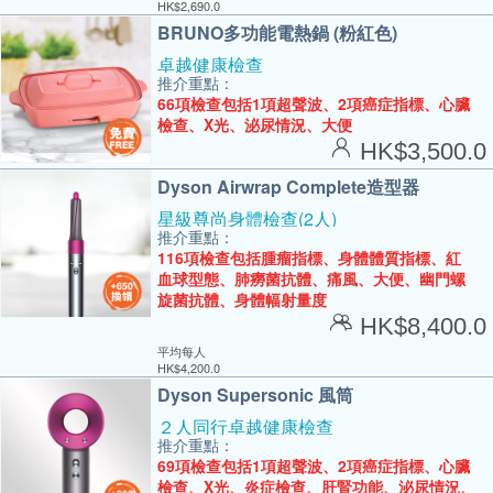
HK$
2,690.0
BRUNO多功能電熱鍋 (粉紅色)
卓越健康檢查
推介重點：
66項檢查包括1項超聲波、2項癌症指標、心臟
檢查、X光、泌尿情況、大便
HK$
3,500.0
Dyson Airwrap Complete造型器
星級尊尚身體檢查(2人)
推介重點：
116項檢查包括腫瘤指標、身體體質指標、紅
血球型態、肺癆菌抗體、痛風、大便、幽門螺
旋菌抗體、身體幅射量度
HK$
8,400.0
平均每人
HK$
4,200.0
Dyson Supersonic 風筒
２人同行卓越健康檢查
推介重點：
69項檢查包括1項超聲波、2項癌症指標、心臟
檢查、X光、炎症檢查、肝腎功能、泌尿情況、