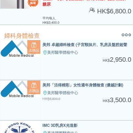
糖尿
HK$
6,800.0
平均每人
HK$
3,400.0
婦科身體檢查
美邦 卓越婦科檢查 (子宮頸抹片、乳房及盤腔超聲
送贈品
波)
美邦醫學體檢中心
2,950.0
HK$
美邦「活得精彩」女性週年身體檢查 (優越計劃)
送贈品
美邦醫學體檢中心
HK$
5,800.0
3,500.0
HK$
IMC 3D乳房X光造影
香港國際醫療中心