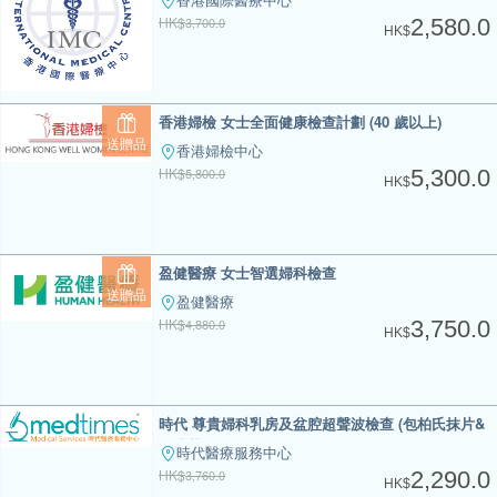
HK$
3,700.0
2,580.0
HK$
香港婦檢 女士全面健康檢查計劃 (40 歲以上)
送贈品
香港婦檢中心
HK$
5,800.0
5,300.0
HK$
盈健醫療 女士智選婦科檢查
送贈品
盈健醫療
HK$
4,880.0
3,750.0
HK$
時代 尊貴婦科乳房及盆腔超聲波檢查 (包柏氏抹片&
念珠菌)
時代醫療服務中心
HK$
3,760.0
2,290.0
HK$