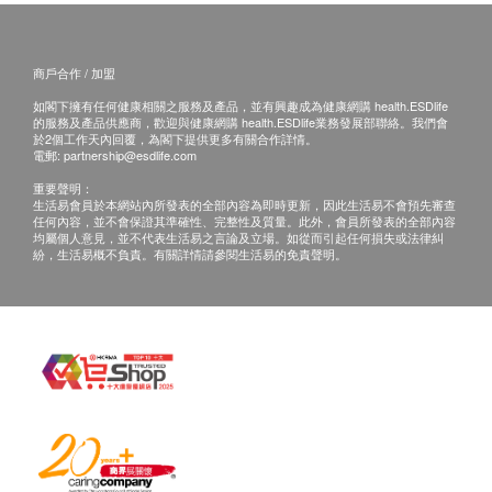
商戶合作 / 加盟
如閣下擁有任何健康相關之服務及產品，並有興趣成為健康網購 health.ESDlife
的服務及產品供應商，歡迎與健康網購 health.ESDlife業務發展部聯絡。我們會
於2個工作天內回覆，為閣下提供更多有關合作詳情。
電郵:
partnership@esdlife.com
重要聲明：
生活易會員於本網站內所發表的全部內容為即時更新，因此生活易不會預先審查
任何內容，並不會保證其準確性、完整性及質量。此外，會員所發表的全部內容
均屬個人意見，並不代表生活易之言論及立場。如從而引起任何損失或法律糾
紛，生活易概不負責。有關詳情請參閱生活易的免責聲明。