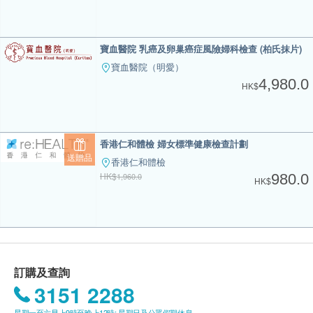
寶血醫院 乳癌及卵巢癌症風險婦科檢查 (柏氏抹片)
寶血醫院（明愛）
4,980.0
HK$
香港仁和體檢 婦女標準健康檢查計劃
送贈品
香港仁和體檢
HK$
1,960.0
980.0
HK$
訂購及查詢
3151 2288
星期一至六早上9時至晚上12時; 星期日及公眾假期休息