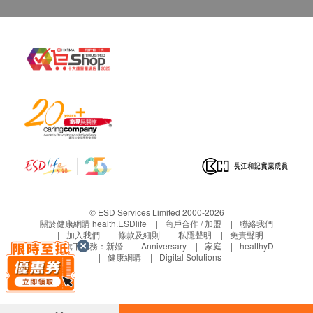
小便酸鹼度
所有健康檢查/服務並非作為醫務診斷或治療用
小便膽紅素定性
途。當閣下身體健康出現任何疾病徵兆時，應立即
小便血
諮詢有認可資格的醫生，作出診斷及治療。
小便紅血球
小便白血球
本服務/產品由商戶提供。生活易【健康網購
小便皮細胞
health.ESDlife】並沒有經營或提供本服務/產品。
小便黏絲
有關此服務/產品的錯漏或延誤，或因使用此服務/
小便晶體
產品而引致的損失、損害、受傷或法律訴訟，健康
小便細菌
網購health.ESDlife概不負責。一切有關的索償或
小便透明管型
查詢，須向提供服務之體檢中心或商戶提出。
小便蛋白定量
小便尿膽原定性
小便葡萄糖
© ESD Services Limited 2000-2026
關於健康網購 health.ESDlife
商戶合作 / 加盟
聯絡我們
小便醋酮定性
加入我們
條款及細則
私隱聲明
免責聲明
小便亞硝酸鹽
生活易旗下業務：
新婚
Anniversary
家庭
healthyD
健康網購
Digital Solutions
小便細胞管型
小便顆粒管型
類風濕性關節炎檢驗