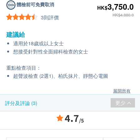
體檢前可免費取消
3,750.0
HK$
HK$4,880.0
3則評價
建議給
適用於18歲或以上女士
想接受針對性全面婦科檢查的女士
重點檢查項目：
超聲波檢查 (2選1)、柏氏抹片、靜態心電圖
展開所有
更少
評分及評論 (3)
4.7
/5