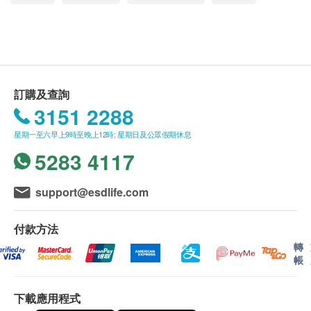
頸癌初期並沒有明顯症狀，直至陰道異常出血、白
訂購一經確認，不設退款。
星期一至六︰9:00a.m. – 6:30p.m.
常見性病檢查包括：梅毒血清試驗, 愛滋病抗體, 衣原體抗體
帶增多，已到患癌後期。
星期日及公眾假期︰休息
進行身體檢查後，一般情況下，可於7至10個工作
空腹血糖
及疱疹二型抗體
女性更應定期進行子宮頸細胞檢驗，趁早發現細胞
1,280.0
天內發出驗身報告。
HK$
肝功能
病變，並作出治療。
除了個別計劃由醫生講解報告，一般情況下，將由
乳房X光造影連註冊醫生解釋報告
註冊護士在電話上講解，及安排領取報告事宜。
谷丙轉氨酵素
只限40歲或以上女士進行
注意事項：
訂購及查詢
所有自選項目一經電話確認預約後，項目不得作出
谷草轉氨酵素
2,250.0
HK$
3151 2288
請詳閱以下「條款及細則」了解更多服務需知及注
更改。
腎功能
意事項
附加項目檢驗者必須跟計劃檢驗者為同一人。
星期一至六早上9時至晚上12時; 星期日及公眾假期休息
甲狀腺超聲波
如有爭議，健康網購health.ESDlife 及盈健醫療保
1,460.0
HK$
5283 4117
血肌酸酐
留最後決定權。
尿素
所有身體檢查並非作為醫務診斷或治療用途。謹此
超聲波檢查 (乳房 - 雙側)
support@esdlife.com
1,670.0
甲狀腺
HK$
提醒閣下，儘管檢查結果表面上屬正常，還是有可
能有某些隱藏的疾病在稍後時間才會顯現。
付款方法
甲狀腺素
乙型肝炎測試
故當閣下身體出現任何疾病徵兆時，應立即諮詢有
乙型肝炎病毒測試
轉
認可資格的醫生，作出診斷及治療。
血液檢查
480.0
帳
HK$
此計劃必須經醫護人員評估是否適合進行。若經評
血色素
愛滋病毒抗原及抗體
估後，客戶並不適合進行檢查，將需支付評估費用
下載應用程式
白血球
性病篩查