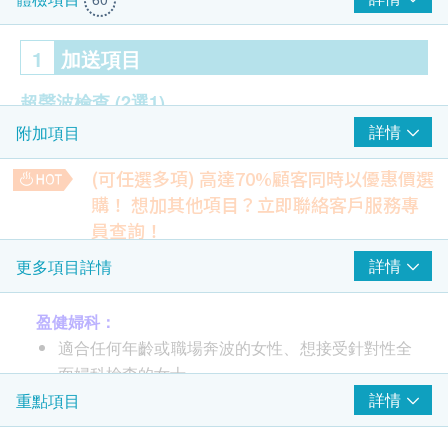
1
加送項目
超聲波檢查
(2選1)
詳情
附加項目
乳房 (雙側)
盆腔 (經腹部)
(可任選多項) 高達70%顧客同時以優惠價選
購！
想加其他項目？立即聯絡客戶服務專
2
重點項目
員查詢！
$350 AEON 禮券
盆腔超聲波
詳情
更多項目詳情
子宮頸病變測試 (只限女士)
包括盆腔及膀胱
(
經腹部
) -
女士
重點項目
1,350.0
HK$
超薄柏氏抹片 (只適合有性經驗的女性檢查)
盈健婦科：
適合任何年齡或職場奔波的女性、想接受針對性全
肺X光片
心臟檢查
重點項目
290.0
HK$
面婦科檢查的女士。
靜臥心電圖
包括血液檢驗、血脂檢查、肝功能、腎功能、甲狀
詳情
重點項目
上腹超聲波
腺、子宮頸癌檢查、心臟檢查。
包括肝、膽、脾、胰、腎