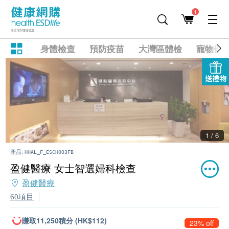
1
身體檢查
預防疫苗
大灣區體檢
寵物健
送禮物
2 / 6
產品:
HHAL_F_ESCH003FB
盈健醫療 女士智選婦科檢查
盈健醫療
60項目
賺取11,250積分 (HK$112)
23% off