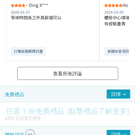
Ding X***
Ho C*
2026-01-27
2024-10-29
等候時間長之外其餘還可以
體檢中心環境清潔 
有經驗盡責
訂購客服解釋詳盡
身體檢查項目全
查看所有評論
詳情
免費禮品
任選 1 份免費禮品 (點撃禮品了解更多)
$350 百佳電子禮券
詳情
體檢項目
60