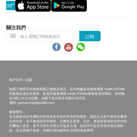
HKD350
，差額將會退回。
650.0
血小板數目
HK$
紅血球計數
訂購疫苗檢查計劃之服務條款及細則，敬請留意以下
紅血球壓積量
接種須知：
關注我們
紅血球平均容積
對疫苗成份過敏之人士都不宜接受注射。
紅血球平均血紅素
訂閱
注射當天如有發燒或正服用抗生素，建議延遲注
紅血球平均血紅素濃度
射。
單核白血球
正在懷孕或哺乳中、免疫力低下、正在接受藥物治
嗜酸性白血球
療(如化療、類固醇等)，應先諮詢醫生意見及指導
嗜鹼性白血球
下方可接受注射。
嗜中性白血球
如正服用藥物，但不清楚能否接受該疫苗注射，建
商戶合作 / 加盟
淋巴性白血球
議先諮詢醫生意見或於注射日攜同有關藥物給醫護
血抹片
如閣下擁有任何健康相關之服務及產品，並有興趣成為健康網購 health.ESDlife
的服務及產品供應商，歡迎與健康網購 health.ESDlife業務發展部聯絡。我們會
人員檢查，方決定是否適合注射。
於2個工作天內回覆，為閣下提供更多有關合作詳情。
泌尿情況
電郵:
partnership@esdlife.com
若經醫護人員評估後，閣下並不適合進行疫苗注
射，將需支付醫生診症費用HK$350，差額將會退
重要聲明：
小便顏色
生活易會員於本網站內所發表的全部內容為即時更新，因此生活易不會預先審查
回。
任何內容，並不會保證其準確性、完整性及質量。此外，會員所發表的全部內容
小便清濁度
均屬個人意見，並不代表生活易之言論及立場。如從而引起任何損失或法律糾
小便比重
紛，生活易概不負責。有關詳情請參閱生活易的免責聲明。
免責聲明：