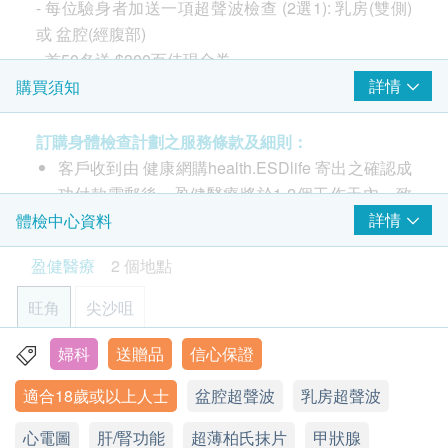
額外贈送一項超聲波檢查 (乳房(雙側)或盆腔(經腹
- 每位驗身者加送一項超聲波檢查 (2選1): 乳房(雙側)
3
基本項目
2,310.0
HK$
部))。
或 盆腔(經腹部)
基本健康評估
- 首50名送
$300百佳現金券
超聲波檢查 (肝、膽)
$600 Hutchgo 旅遊禮券
1,260.0
HK$
詳情
購買須知
盈健婦科超聲波 - 乳房超聲波
血壓
乳房超聲波 - 乳癌是香港女性癌症中的頭號殺手，
體質指標
腎臟超聲波
新症更加有上升及年輕化的趨勢。
訂購身體檢查計劃之服務條款及細則：
身高
1,260.0
HK$
一般經自我檢測發現問題而去求診的患者，病情或
客戶收到由 健康網購health.ESDlife 寄出之確認成
脈搏率
已屆二期，腫瘤已形成。
功付款電郵後，盈健醫療將於1-2個工作天內，致
詳細醫學問卷
全腹部超聲波 (肝、膽、脾、胰、腎、盤腔) - 女士
女士到了40歲後除了每年要進行臨床乳房檢查及基
2,890.0
電客戶預約身體檢查的時間及地點。
詳情
體檢中心資料
體重
HK$
本超聲波掃描外，則須每2年做乳房X光造影檢
客戶亦可自行致電2397 2111 向體驗中心職員聯
血脂
盈健醫療
2 個地點
查。
幽門螺旋菌吹氣測試
絡。 (辦公時間：星期一至六；上午9時至下午6時
幽門螺旋菌可引致多種胃病，如胃痛、胃氣、胃炎、胃酸倒流
乳房超聲波主要用作分辨水囊和腫瘤，而乳房X光
30分)
總膽固醇
旺角
800.0
尖沙咀
HK$
造影可有效發現未形成腫瘤的微鈣化點，兩個項目
客戶必須於預約當天出示身份證及列印訂購確認信
三酸甘油脂
互補不足，可令檢查更具準確性。
以確認身份。
高密度膽固醇
婦科
送贈品
信心保證
旺角-健柏醫學造影中心：旺角彌敦道625及639號雅蘭中心
(女)微生物檢查 - 陰道分泌物
請注意: 由2025年6月9日起訂購之身體檢查計劃或
低密度膽固醇
細菌培養, 滴蟲, 念珠菌, 淋球菌
辦公樓一期7樓712室
適合18歲或以上人士
盆腔超聲波
乳房超聲波
630.0
盈健婦科檢查 - 柏氏抹片
HK$
疫苗計劃，有效期延至6個月，客戶必須於6個月內
總膽固醇跟高密度膽固醇比值
顯示地圖
子宮頸癌是由人類乳頭瘤病毒（HPV）引起，子宮
(由確認付款日期起計) 接受有關檢查，逾期作廢。
心電圖
肝/腎功能
超薄柏氏抹片
甲狀腺
糖尿
性病檢查組合