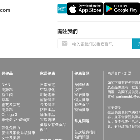
.com
關注我們
保健品
家居健康
健康資訊
商戶合作 / 加盟
如閣下擁有任何健康相關
NMN
日常家電
身體檢查
及產品供應商，歡迎與健
滴雞精
空氣淨化
疫苗
回覆，為閣下提供更
益生菌
廚房電器
家居健康
電郵:
partnership@es
蟲草
寵物健康
個人健康
靈芝及雲芝
長者健康
有機食品
重要聲明：
滴魚精
防疫產品
寵物健康
生活易會員於本網站
Omega 3
睡眠用品
容，並不會保證其準
維他命 及 礦物質
害蟲處理
常見問題
見，並不代表生活易
健康及有機食品
責。有關詳情請參閱
強化免疫力
飲品
首次驗身指引
腸道及消化系統健康
熱門問題
女士及美容