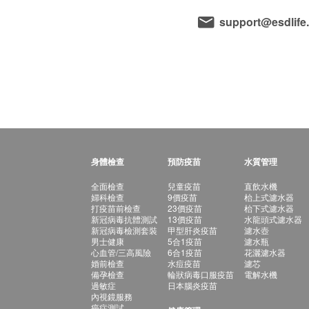
support@esdlife
身體檢查
預防疫苗
水質管理
全面檢查
兒童疫苗
直飲水機
婦科檢查
9價疫苗
枱上式濾水器
打疫苗前檢查
23價疫苗
枱下式濾水器
新冠病毒抗體測試
13價疫苗
水龍頭式濾水器
新冠病毒檢測套裝
甲型肝炎疫苗
濾水壺
男士健康
5合1疫苗
濾水瓶
心血管/三高風險
6合1疫苗
花灑濾水器
婚前檢查
水痘疫苗
濾芯
備孕檢查
輪狀病毒口服疫苗
電解水機
過敏症
日本腦炎疫苗
內視鏡服務
癌症測試