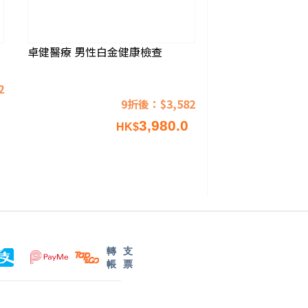
卓健醫療 男性白金健康檢查
2
9折後：$3,582
3,980.0
HK$
轉
支
帳
票