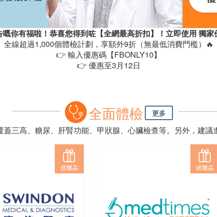
告嘅你有福啦！恭喜您得到咗【全網最高折扣】！立即使用 獨家優
全線超過1,000個體檢計劃，享額外9折（無最低消費門檻）🔥
👉 輸入優惠碼【FBONLY10】
👉 優惠至3月12日
全面體檢
更多
覆蓋三高、糖尿、肝腎功能、甲狀腺、心臟檢查等。另外，建議
送贈品
送贈品