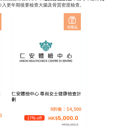
步入更年期後要檢查大腸及骨質密度檢查。
送贈品
檢
仁安體檢中心 尊尚女士健康檢查計
劃
9折後：$4,500
0
5,000.0
17% off
HK$
HK$
6,051.0