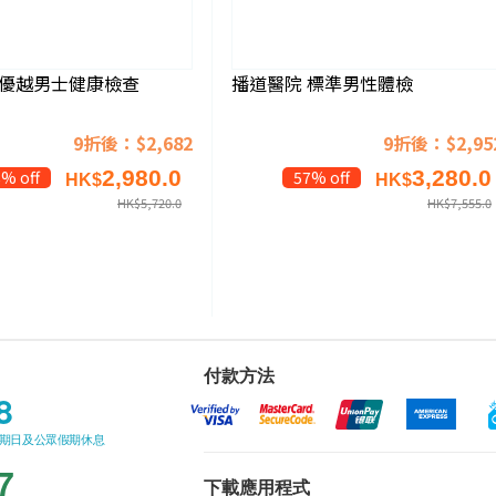
 優越男士健康檢查
播道醫院 標準男性體檢
9折後：$2,682
9折後：$2,95
2,980.0
3,280.0
% off
57% off
HK$
HK$
HK$
5,720.0
HK$
7,555.0
付款方法
8
星期日及公眾假期休息
7
下載應用程式