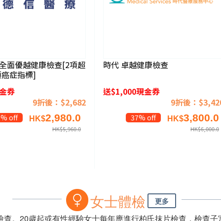
 全面優越健康檢查[2項超
時代 卓越健康檢查
項癌症指標]
現金券
送$1,000現金券
9折後：$2,682
9折後：$3,42
2,980.0
3,800.0
% off
37% off
HK$
HK$
HK$
5,960.0
HK$
6,000.0
女士體檢
更多
檢查。20歲起或有性經驗女士每年應進行柏氏抹片檢查，檢查子