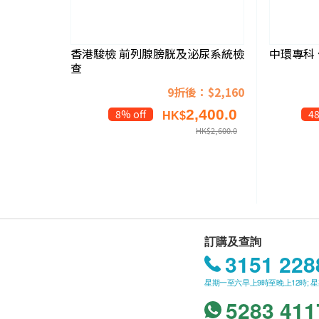
香港駿檢 前列腺膀胱及泌尿系統檢
中環專科
查
9折後：$2,160
2,400.0
8% off
48
HK$
HK$
2,600.0
訂購及查詢
3151 228
星期一至六早上9時至晚上12時; 
5283 411