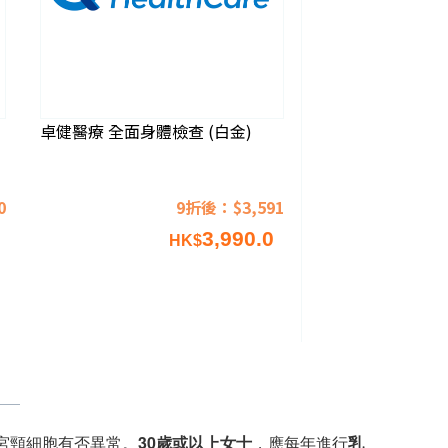
卓健醫療 全面身體檢查 (白金)
0
9折後：$3,591
3,990.0
HK$
宮頸細胞有否異常。
30歲或以上女士
，應每年進行
乳