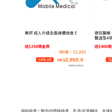
美邦 成人升級全面身體檢查 E
德信醫療
聲波及4
送$250現金券
送$400
9折後：$2,655
2,950.0
64% off
50
HK$
HK$
8,240.0
婦科檢查一般包括體格檢查、乳房/盆骨觸診、血液