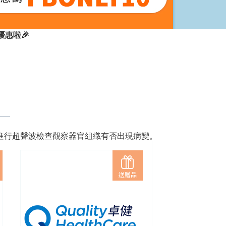
惠啦🎉
進行超聲波檢查觀察器官組織有否出現病變。
送贈品