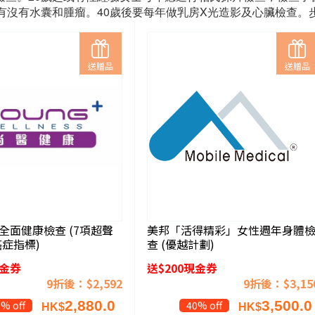
有沒有水囊和腫瘤。40歲後要每年做乳房X光造影及心臟檢查。
送贈品
送贈品
全面健康檢查 (7項超聲
美邦「活得精彩」女性週年身體
癌症指標)
查 (優越計劃)
現金券
送$200現金券
9折後：$2,592
9折後：$3,15
2,880.0
3,500.0
% off
40% off
HK$
HK$