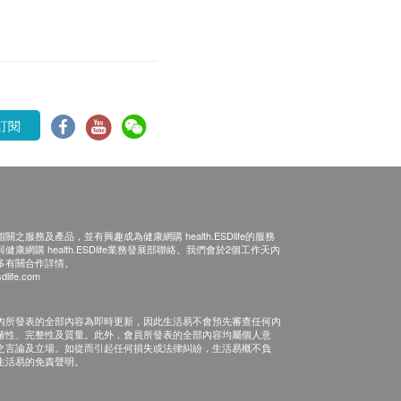
訂閱
之服務及產品，並有興趣成為健康網購 health.ESDlife的服務
康網購 health.ESDlife業務發展部聯絡。我們會於2個工作天內
多有關合作詳情。
dlife.com
內所發表的全部內容為即時更新，因此生活易不會預先審查任何內
確性、完整性及質量。此外，會員所發表的全部內容均屬個人意
之言論及立場。如從而引起任何損失或法律糾紛，生活易概不負
生活易的免責聲明。