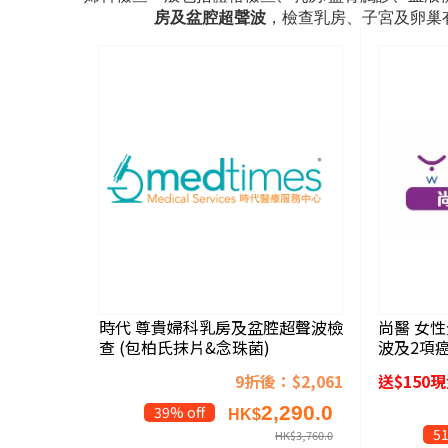
房及盆腔超聲波
，檢查乳房、子宮及卵巢
時代 尊貴婦科乳房及盆腔超聲波檢
尚醫 女性
查 (包柏氏抹片&念珠菌)
波及2項
9折後：$2,061
送$150
2,290.0
39% off
HK$
51
HK$
3,760.0