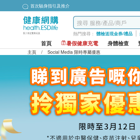
首次驗身指引及推介
熱門搜尋：
體檢送現金券/禮品
首頁
暑假健康充電
身體檢查
主頁
/
Social Media 限時專屬優惠