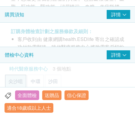
500.0
HK$
脂、肝功能、腎功能、泌尿情況、血糖、炎症指標、
HK$760
前列腺癌抗原
甲狀腺、額外贈送1項超聲波檢查及2項癌症指標測
癌抗原 19.9 (胰臟)
詳情
購買須知
上腹部超聲波
癌胚抗原(結腸)
試。
肝、膽、脾、胰、腎及主動脈 (此檢查項目或需另約日期到指
癌抗原125 (卵巢)
定中心進行檢查)
訂購身體檢查計劃之服務條款及細則：
2,100.0
癌抗原15.3 (乳房)
- 每位驗身者加送一項超聲波檢查 (5選1): 前列腺 或
HK$
客戶收到由 健康網購health.ESDlife 寄出之確認成
乳房 或 盆腔(子宮、卵巢、膀胱）或 甲狀腺 或 頸動
功付款電郵後，時代醫療服務中心將致電客戶預約
超薄子宮頸細胞抹片檢查
$1,000扣減優惠 (不可與優惠碼疊加使用)
脈
身體檢查的時間及地點。
詳情
體檢中心資料
2
重點項目
除可檢查子宮頸癌前期病變外，亦可知是否有其他婦科隱患，
- 每位驗身者加送二項癌症指標測試(7選2): 艾柏斯坦
時代醫療服務中心 - 預約或查詢：3585 8533
如柏氏抹片發炎。 (只限有性經驗女性)
心臟檢查
時代醫療服務中心
3 個地點
氏病毒全面抗體(鼻咽) 或 甲種胚胎蛋白(肝) 或 癌胚抗
500.0
客戶必須於預約當天出示身份證及列印訂購確認信
重點項目
HK$
原(結腸) 或 癌抗原 19.9 (胰臟) 或 前列腺癌抗原 或 癌
以確認身份。
尖沙咀
靜臥心電圖
中環
沙田
抗原125 (卵巢) 或 癌抗原15.3 (乳房)
【特別優惠】複合糞便DNA檢測 (23種)
身體檢查服務計劃有效期為6個月，客戶必須於6個
糞便DNA檢測比傳統顯微鏡更靈敏準確，能偵測微量寄生蟲並
肺功能
月內 (由確認付款日期起計) 接受有關服務，逾期作
全面體檢
送贈品
信心保證
重點項目
精準辨識品種，同時可篩查腸道病毒與幽門螺旋桿菌，確保治
香港九龍尖沙咀彌敦道26號1302-1305室
療對症下藥。
廢。
此計劃包括血液檢查、血脂、肝功能、腎功能、泌尿
胸肺X光片
適合18歲或以上人士
顯示地圖
訂購一經確認，不設退款。
情況、血糖、炎症指標、甲狀腺、額外贈送1項超聲
50% off
450.0
進行身體檢查後，一般情況下，可於10至14個工
波檢查及2項癌症指標測試。
HK$
HK$900
星期一至五：9:00a.m. – 1:30p.m.; 2:30p.m. – 6:30p.m.
3
基本項目
作天內獲得驗身報告。如有需要特別快速報告，可
星期六︰9:00a.m. – 6:30p.m.
幽門螺旋菌吹氣測試
星期日及公眾假期︰休息
向醫護人員提出，作出特別安排。
注意事項: