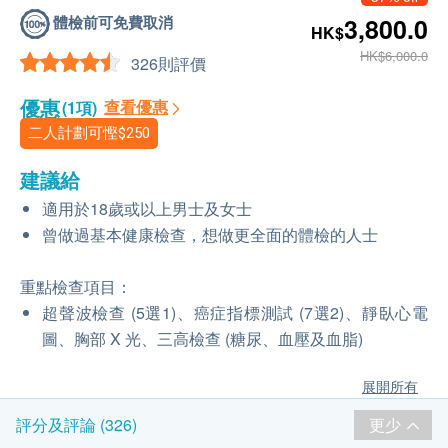
體檢前可免費取消
3,800.0
HK$
HK$6,000.0
326則評價
優惠
查看優惠
(1項)
二人計劃可慳
$250
建議給
適用於18歲或以上男士及女士
曾做過基本健康檢查，想做更全面的體檢的人士
重點檢查項目：
超聲波檢查 (5選1)、癌症指標測試 (7選2)、靜臥心電
圖、胸部 X 光、三高檢查 (糖尿、血壓及血脂)
展開所有
更少
評分及評論 (326)