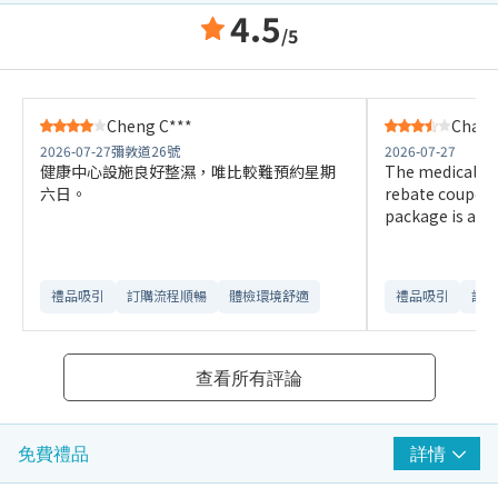
4.5
/5
Cheng C***
Chan 
2026-07-27
彌敦道26號
2026-07-27
健康中心設施良好整濕，唯比較難預約星期
The medical ch
六日。
rebate coupons,
package is a bi
禮品吸引
訂購流程順暢
體檢環境舒適​
禮品吸引
訂購
查看所有評論
詳情
免費禮品