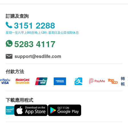
基本健康評估
可探測胃癌風險
$1300 hutchgo.com 旅遊禮券
所有自選項目一經電話確認預約後, 項目不得作出
- 請詳閱以下「條款及細則」了解更多服務需知及注
950.0
HK$
更改。
意事項
脈搏率
訂購及查詢
附加項目檢驗者必須跟計劃檢驗者為同一人。
凡購買以上健康檢查計劃
,
圴可享優惠價選購附加檢查
體重
3151 2288
乳房X光造影檢查 (只適合40歲以上女士)
(只適用於尖沙咀分店進行 及 只適合40歲以上女士) 可檢測腫
如有爭議，健康網購health.ESDlife及時代醫療服
項目
,
詳情請按
"
購買
"
鍵瀏覽或向
ESDlife
查詢
個人健康分析問卷
星期一至六早上9時至晚上12時; 星期日及公眾假期休息
瘤、硬塊或鈣化物等乳房問題 (此檢查項目或需另約日期進行
務中心保留最後決定權。
血壓
檢查)
5283 4117
體質指標
1,500.0
HK$
疫苗注射
身高
（不包括新冠疫苗相關計劃）
：
support@esdlife.com
一般疫苗注射服務計劃有效期為6個月，客戶必須
全腹部超聲波
血脂
可探測肝癌、肝硬化、脂肪肝、膽石、前列腺腫大、膀胱石、
於6個月內 (由確認付款日期起計) 接受有關服務，
子宮癌、卵巢癌、卵巢囊腫、子宮肌瘤(纖維瘤)等 (此檢查項
付款方法
逾期作廢。
三酸甘油脂
目或需另約日期到指定中心進行檢查)
轉
此項交易必須經醫生評估是否適合進行疫苗註射。
2,900.0
總膽固醇
HK$
帳
如醫生認為不適合註射疫苗，將取消此計劃的服
$1,000 AEON 禮券
高密度膽固醇
務，全數費用退回
（不包括新冠疫苗相關計劃）
。
低密度膽固醇
愛滋病毒抗原及抗體
下載應用程式
性病篩查
疫苗註射均由註冊醫生/醫護人員負責註射程序。
350.0
糖尿
HK$
使用長者醫療券
血糖
血色素成份分析
如希望使用長者醫療券進行支付，請在訂購前先聯絡
糖化血色素
600.0
HK$