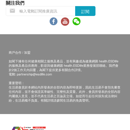
關注我們
健康網購，以便我們為您做出相應的安排。
肝功能
訂閱
女性癌症指標檢查計劃
(包括: 甲種胚胎蛋白(肝), 癌抗原 19.9 (胰臟), 癌抗原 72.4
免責聲明：
鹼性磷酸酶
(胃), 癌胚抗原(結腸), 艾柏斯坦氏病毒全面抗體(鼻咽), 癌抗原
所有健康檢查/服務並非作為醫務診斷或治療用
總蛋白質
125 (卵巢), 癌抗原15.3 (乳房)) (原價 $5200)
途。當閣下身體健康出現任何疾病徵兆時，應立即
2,600.0
丙種谷氨基轉移酵素
HK$
諮詢有認可資格的醫生，作出診斷及治療。
白蛋白球蛋白比例
$1000 百佳電子禮券
本服務/產品由商戶提供。生活易【健康網購
腸胃癌症檢查
白蛋白
商戶合作 / 加盟
包括幽門螺旋菌吹氣測試, 癌胚抗原(結腸), 癌抗原 19.9 (胰
health.ESDlife】並沒有經營或提供本服務/產品。
谷丙轉氨酵素
臟), 癌抗原 72.4 (胃)
如閣下擁有任何健康相關之服務及產品，並有興趣成為健康網購 health.ESDlife
有關此服務/產品的錯漏或延誤，或因使用此服務/
谷草轉氨酵素
2,030.0
的服務及產品供應商，歡迎與健康網購 health.ESDlife業務發展部聯絡。我們會
HK$
於2個工作天內回覆，為閣下提供更多有關合作詳情。
產品而引致的損失、損害、受傷或法律訴訟，健康
總膽紅素
電郵:
partnership@esdlife.com
直接膽紅素
網購health.ESDlife概不負責。一切有關的索償或
甲狀腺功能檢查
重要聲明：
包括游離亞甲狀腺素, 游離甲狀腺素, 促甲狀腺激素, 抗甲狀腺
球蛋白
查詢，須向提供服務之體檢中心或商戶提出。
生活易會員於本網站內所發表的全部內容為即時更新，因此生活易不會預先審查
球蛋白抗體, 原漿微粒甲狀抗體
任何內容，並不會保證其準確性、完整性及質量。此外，會員所發表的全部內容
均屬個人意見，並不代表生活易之言論及立場。如從而引起任何損失或法律糾
1,600.0
腎功能
HK$
紛，生活易概不負責。有關詳情請參閱生活易的免責聲明。
鈉
男性癌症指標檢查計劃
尿素
(包括: 甲種胚胎蛋白(肝), 癌抗原 19.9 (胰臟), 癌抗原 72.4
(胃), 癌胚抗原(結腸), 艾柏斯坦氏病毒全面抗體(鼻咽), 前列腺
氯化物
$1000 豐澤電子禮券
癌抗原, 游離前列腺癌抗原 (原價 $5200)