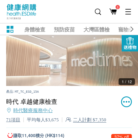
1
身體檢查
預防疫苗
大灣區體檢
寵物健
送禮物
2 / 12
產品:
MT_TC_ESD_15A
時代 卓越健康檢查
時代醫療服務中心
二人計劃 $7,350
71項目
平均每人$3,675
賺取11,400積分 (HK$114)
37% off