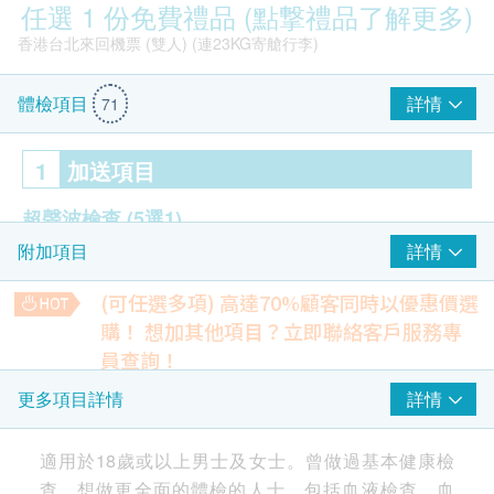
任選 1 份免費禮品 (點撃禮品了解更多)
香港台北來回機票 (雙人) (連23KG寄艙行李)
詳情
體檢項目
71
1
加送項目
超聲波檢查
(5選1)
詳情
附加項目
前列腺
甲狀腺
(可任選多項) 高達70%顧客同時以優惠價選
乳房
購！
想加其他項目？立即聯絡客戶服務專
盤腔 (子宮/卵巢/膀胱)
員查詢！
德國寶 Ultra Slim負離子速乾風筒 (建議零售價 $1,280)
頸動脈
【特別優惠】人類乳頭狀瘤病毒基因分型(43種)
詳情
更多項目詳情
HPV檢測在感染HPV初期，便可檢測出已感染之病毒，相比柏
癌症指標測試
(7選2)
氏抹片只可檢驗細胞病變，能更早發現感染HPV，對預防子宮
頸癌有極大幫助。
適用於18歲或以上男士及女士。曾做過基本健康檢
甲種胚胎蛋白 (肝)
34% off
查，想做更全面的體檢的人士。包括血液檢查、血
艾巴氏病毒抗體(鼻咽)