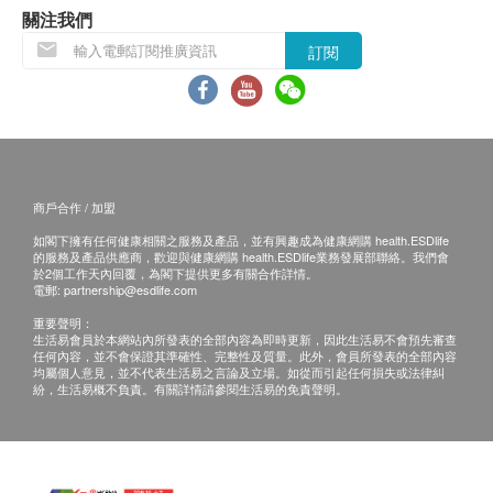
關注我們
訂閱
商戶合作 / 加盟
如閣下擁有任何健康相關之服務及產品，並有興趣成為健康網購 health.ESDlife
的服務及產品供應商，歡迎與健康網購 health.ESDlife業務發展部聯絡。我們會
於2個工作天內回覆，為閣下提供更多有關合作詳情。
電郵:
partnership@esdlife.com
重要聲明：
生活易會員於本網站內所發表的全部內容為即時更新，因此生活易不會預先審查
任何內容，並不會保證其準確性、完整性及質量。此外，會員所發表的全部內容
均屬個人意見，並不代表生活易之言論及立場。如從而引起任何損失或法律糾
紛，生活易概不負責。有關詳情請參閱生活易的免責聲明。