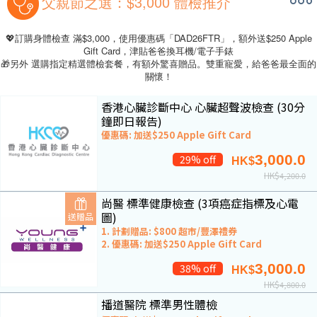
父親節之選：$3,000 體檢推介
💖訂購身體檢查 滿$3,000，使用優惠碼「DAD26FTR」，額外送$250 Apple
Gift Card，津貼爸爸換耳機/電子手錶
🎁另外 選購指定精選體檢套餐，有額外驚喜贈品。雙重寵愛，給爸爸最全面的
關懷！
香港心臟診斷中心 心臟超聲波檢查 (30分
鐘即日報告)
優惠碼: 加送$250 Apple Gift Card
3,000.0
29% off
HK$
HK$
4,200.0
尚醫 標準健康檢查 (3項癌症指標及心電
圖)
送贈品
1. 計劃贈品: $800 超市/豐澤禮券
2. 優惠碼: 加送$250 Apple Gift Card
3,000.0
38% off
HK$
HK$
4,800.0
播道醫院 標準男性體檢