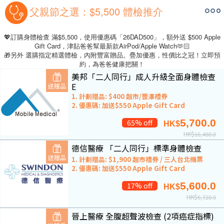
父親節之選：$5,500 體檢推介
💖訂購身體檢查 滿$5,500，使用優惠碼「26DAD500」，額外送 $500 Apple
Gift Card，津貼爸爸幫最新款AirPod/Apple Watch🫶🏻
🎁另外 選購指定精選體檢，內附豐富贈品。疊加優惠，性價比之冠！立即預
約，為爸爸健康把關！
美邦「二人同行」成人升級全面身體檢查
E
送贈品
1. 計劃贈品: $400 超市/豐澤禮券
2. 優惠碼: 加送$550 Apple Gift Card
5,700.0
65% off
HK$
HK$
16,480.0
德信醫療 「二人同行」標準身體檢查
送贈品
1. 計劃贈品: $1,900 超市禮券 / 三人台北機票
2. 優惠碼: 加送$550 Apple Gift Card
5,600.0
17% off
HK$
HK$
6,720.0
晉上醫療 全腹超聲波檢查 (2項癌症指標)