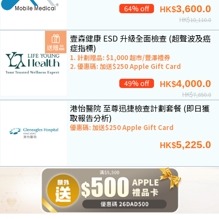
3,600.0
64% off
HK$
HK$
10,110.0
壹森健康 ESD 升級全面檢查 (超聲波及癌
症指標)
送贈品
1. 計劃贈品: $1,000 超市/豐澤禮券
2. 優惠碼: 加送$250 Apple Gift Card
4,000.0
49% off
HK$
HK$
7,850.0
港怡醫院 至尊迅捷檢查計劃套餐 (即日獲
取報告分析)
優惠碼: 加送$250 Apple Gift Card
5,225.0
HK$