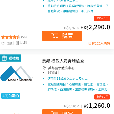
重點檢查項目：乳房超聲波、膀胱超聲波、子
宮超聲波、卵巢超聲波、柏氏抹片
39% off
2,290.0
HK$
HK$
3,760.0
購買
(56)
比較
收藏
已有120人購買
送禮物
美邦 行政人員身體檢查
美邦醫學體檢中心
|
96項目
適用於18歲或以上男士及女士
重點檢查項目：心臟檢查、肝功能、腎功能、
肺功能、血液檢查、三高檢查 (糖尿、血壓及…
4天內可約
80% off
1,260.0
HK$
HK$
6,165.0
購買