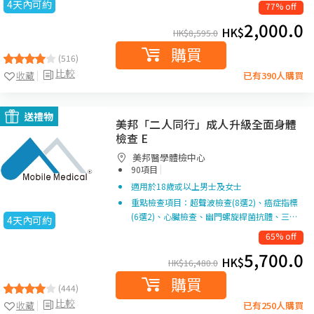
4天內可約
77% off
2,000.0
HK$
HK$
8,595.0
購買
(516)
比較
收藏
已有390人購買
送禮物
美邦「二人同行」成人升級全面身體
檢查 E
美邦醫學體檢中心
|
90項目
適用於18歲或以上男士及女士
重點檢查項目：超聲波檢查(8選2)、癌症指標
(6選2)、心臟檢查、幽門螺旋桿菌抗體、三…
4天內可約
65% off
5,700.0
HK$
HK$
16,480.0
購買
(444)
比較
收藏
已有250人購買