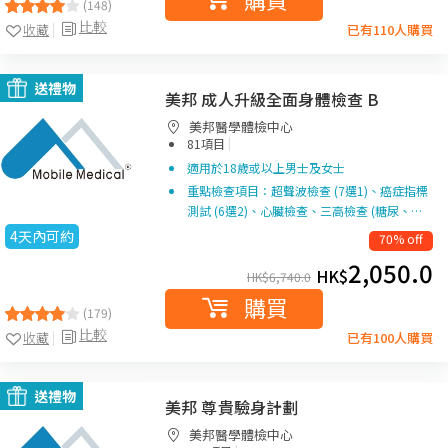
(148)
比較
收藏
已有110人購買
送禮物
美邦 成人升級全面身體檢查 B
美邦醫學體檢中心
|
81項目
適用於18歲或以上男士及女士
重點檢查項目：超聲波檢查 (7選1)、癌症指標
測試 (6選2)、心臟檢查、三高檢查 (糖尿、…
4天內可約
70% off
2,050.0
HK$
HK$
6,740.0
購買
(179)
比較
收藏
已有100人購買
送禮物
美邦 尊貴驗身計劃
美邦醫學體檢中心