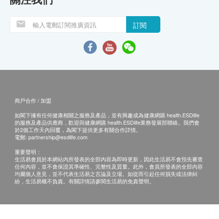
訂閱
商戶合作 / 加盟
如閣下擁有任何健康相關之服務及產品，並有興趣成為健康網購 health.ESDlife
的服務及產品供應商，歡迎與健康網購 health.ESDlife業務發展部聯絡。我們會
於2個工作天內回覆，為閣下提供更多有關合作詳情。
電郵:
partnership@esdlife.com
重要聲明：
生活易會員於本網站內所發表的全部內容為即時更新，因此生活易不會預先審查
任何內容，並不會保證其準確性、完整性及質量。此外，會員所發表的全部內容
均屬個人意見，並不代表生活易之言論及立場。如從而引起任何損失或法律糾
紛，生活易概不負責。有關詳情請參閱生活易的免責聲明。