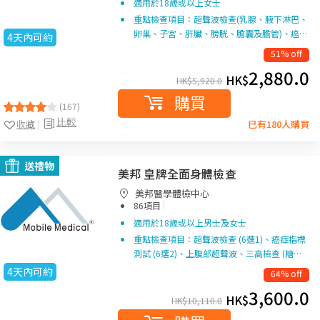
適用於18歲或以上女士
重點檢查項目：超聲波檢查(乳腺、腋下淋巴、
卵巢、子宮、肝臟、膀胱、膽囊及膽管)、癌…
4天內可約
51% off
2,880.0
HK$
HK$
5,920.0
購買
(167)
比較
收藏
已有180人購買
送禮物
美邦 皇牌全面身體檢查
美邦醫學體檢中心
|
86項目
適用於18歲或以上男士及女士
重點檢查項目：超聲波檢查 (6選1)、癌症指標
測試 (6選2)、上腹部超聲波、三高檢查 (糖…
4天內可約
64% off
3,600.0
HK$
HK$
10,110.0