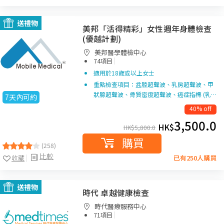
送禮物
美邦「活得精彩」女性週年身體檢查
(優越計劃)
美邦醫學體檢中心
|
74項目
適用於18歲或以上女士
重點檢查項目：盆腔超聲波、乳房超聲波、甲
狀腺超聲波、骨質密度超聲波、癌症指標 (乳…
7天內可約
40% off
3,500.0
HK$
HK$
5,800.0
購買
(258)
比較
收藏
已有250人購買
送禮物
時代 卓越健康檢查
時代醫療服務中心
|
71項目