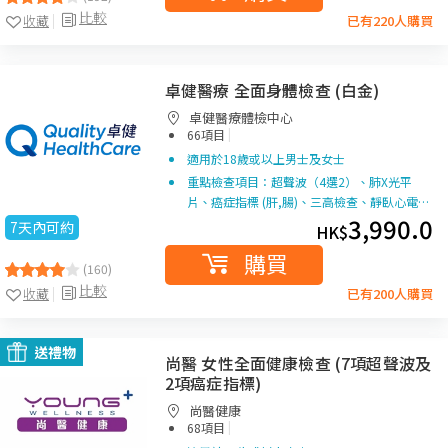
比較
收藏
已有220人購買
卓健醫療 全面身體檢查 (白金)
卓健醫療體檢中心
|
66項目
適用於18歲或以上男士及女士
重點檢查項目：超聲波（4選2）、肺X光平
片、癌症指標 (肝,腸)、三高檢查、靜臥心電…
3,990.0
7天內可約
HK$
購買
(160)
比較
收藏
已有200人購買
送禮物
尚醫 女性全面健康檢查 (7項超聲波及
2項癌症指標)
尚醫健康
|
68項目