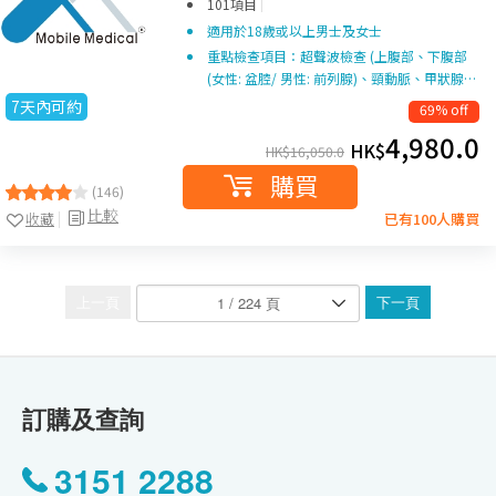
|
101項目
適用於18歲或以上男士及女士
重點檢查項目：超聲波檢查 (上腹部、下腹部
(女性: 盆腔/ 男性: 前列腺)、頸動脈、甲狀腺…
7天內可約
69% off
4,980.0
HK$
HK$
16,050.0
購買
(146)
比較
收藏
已有100人購買
上一頁
下一頁
訂購及查詢
3151 2288