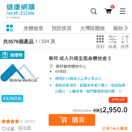
1
身體檢查
預防疫苗
大灣區體檢
寵物健
1 / 224 頁
共3576個產品
排列
篩選
排序
送禮物
美邦 成人升級全面身體檢查 E
美邦醫學體檢中心
|
89項目
適用於18歲或以上男士及女士
重點檢查項目：超聲波檢查(7選2)、癌症指標
(6選2)、心臟檢查、幽門螺旋桿菌抗體、三…
4天內可約
64% off
2,950.0
HK$
HK$
8,240.0
購買
(1047)
比較
收藏
已有740人購買