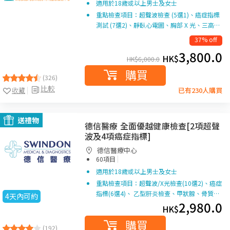
適用於18歲或以上男士及女士
重點檢查項目：超聲波檢查 (5選1)、癌症指標
測試 (7選2)、靜臥心電圖、胸部 X 光、三高…
37% off
3,800.0
HK$
HK$
6,000.0
購買
(326)
比較
收藏
已有230人購買
送禮物
德信醫療 全面優越健康檢查[2項超聲
波及4項癌症指標]
德信醫療中心
|
60項目
適用於18歲或以上男士及女士
重點檢查項目：超聲波/X光檢查(10選2)、癌症
指標(6選4)、 乙型肝炎檢查、甲狀腺、骨質…
4天內可約
2,980.0
HK$
購買
(192)