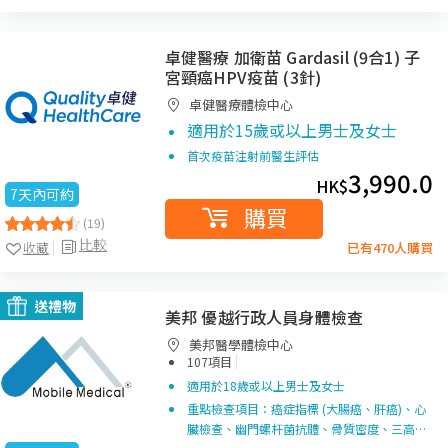
卓健醫療 加衛苗 Gardasil (9合1) 子
宮頸癌HPV疫苗 (3針)
卓健醫療體檢中心
適用於15歲或以上男士及女士
首次疫苗注射前醫生評估
3,990.0
HK$
7天內可約
購買
(19)
比較
收藏
已有470人購買
送禮物
美邦 優越行政人員身體檢查
美邦醫學體檢中心
|
107項目
適用於18歲或以上男士及女士
重點檢查項目：癌症指標 (大腸癌、肝癌)、心
臟檢查、幽門螺杆菌抗體、骨質密度、三高…