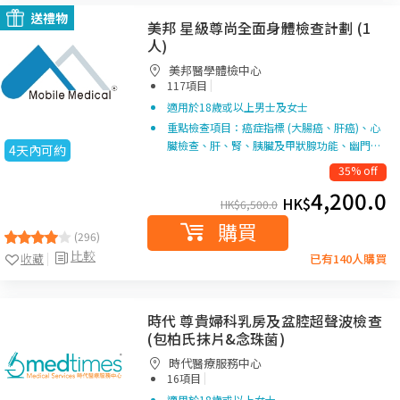
送禮物
美邦 星級尊尚全面身體檢查計劃 (1
人)
美邦醫學體檢中心
|
117項目
適用於18歲或以上男士及女士
重點檢查項目：癌症指標 (大腸癌、肝癌)、心
臟檢查、肝、腎、胰臟及甲狀腺功能、幽門…
4天內可約
35% off
4,200.0
HK$
HK$
6,500.0
購買
(296)
比較
收藏
已有140人購買
時代 尊貴婦科乳房及盆腔超聲波檢查
(包柏氏抹片&念珠菌)
時代醫療服務中心
|
16項目
適用於18歲或以上女士