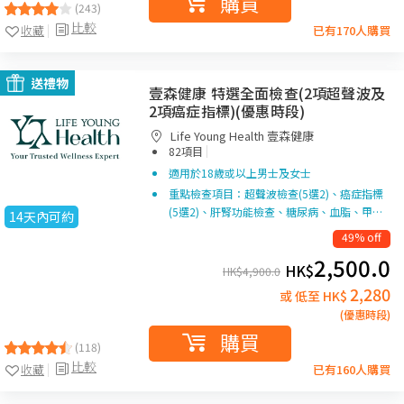
購買
(243)
比較
收藏
已有170人購買
送禮物
壹森健康 特選全面檢查(2項超聲波及
2項癌症指標)(優惠時段)
Life Young Health 壹森健康
|
82項目
適用於18歲或以上男士及女士
重點檢查項目：超聲波檢查(5選2)、癌症指標
(5選2)、肝腎功能檢查、糖尿病、血脂、甲…
14天內可約
49% off
2,500.0
HK$
HK$
4,900.0
2,280
或 低至 HK$
(優惠時段)
購買
(118)
比較
收藏
已有160人購買