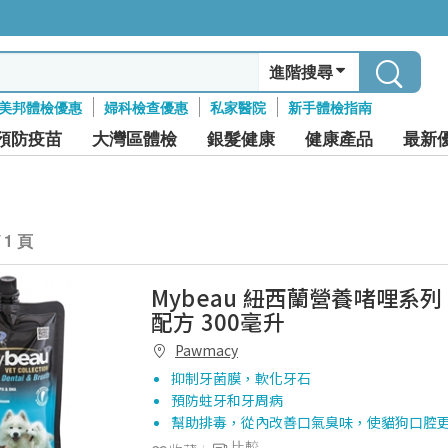
進階搜尋
美邦體檢優惠
婦科檢查優惠
私家醫院
新手體檢指南
預防疫苗
大灣區體檢
銀髮健康
健康產品
最新
/ 1 頁
Mybeau 紐西蘭營養啫哩系列
配方 300毫升
Pawmacy
抑制牙菌膜，軟化牙石
預防蛀牙和牙周病
幫助排毒，從內改善口氣臭味，使貓狗口腔
比較