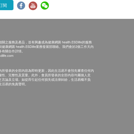
訂閱
之服務及產品，並有興趣成為健康網購 health.ESDlife的服務
康網購 health.ESDlife業務發展部聯絡。我們會於2個工作天內
多有關合作詳情。
dlife.com
內所發表的全部內容為即時更新，因此生活易不會預先審查任何內
確性、完整性及質量。此外，會員所發表的全部內容均屬個人意
之言論及立場。如從而引起任何損失或法律糾紛，生活易概不負
生活易的免責聲明。