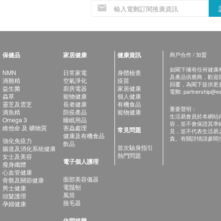
保健品
家居健康
健康資訊
商戶合作 / 加盟
如閣下擁有任何健康相關
NMN
日常家電
身體檢查
及產品供應商，歡迎與健
滴雞精
空氣淨化
疫苗
回覆，為閣下提供更
益生菌
廚房電器
家居健康
電郵:
partnership@es
蟲草
寵物健康
個人健康
靈芝及雲芝
長者健康
有機食品
重要聲明：
滴魚精
防疫產品
寵物健康
生活易會員於本網站
Omega 3
睡眠用品
容，並不會保證其準
維他命 及 礦物質
害蟲處理
常見問題
見，並不代表生活易
健康及有機食品
責。有關詳情請參閱
強化免疫力
飲品
首次驗身指引
腸道及消化系統健康
熱門問題
女士及美容
電子個人護理
瘦身纖體
心血管健康
面部美容儀器
骨骼及關節健康
電鬚刨
男士健康
風筒
頭髮護理
脫毛器
孕婦健康
休閑娛樂