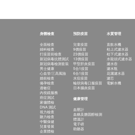
身體檢查
預防疫苗
水質管理
全面檢查
兒童疫苗
直飲水機
婦科檢查
9價疫苗
枱上式濾水器
打疫苗前檢查
23價疫苗
枱下式濾水器
新冠病毒抗體測試
13價疫苗
水龍頭式濾水器
新冠病毒檢測套裝
甲型肝炎疫苗
濾水壺
男士健康
5合1疫苗
濾水瓶
心血管/三高風險
6合1疫苗
花灑濾水器
婚前檢查
水痘疫苗
濾芯
備孕檢查
輪狀病毒口服疫苗
電解水機
過敏症
日本腦炎疫苗
內視鏡服務
癌症測試
健康管理
家傭體檢
DNA 測試
血壓計
視力檢查
血糖及膽固醇檢測
聽力檢查
體溫計
中醫保健
電子磅
兒童發展
助聽器
企業體檢