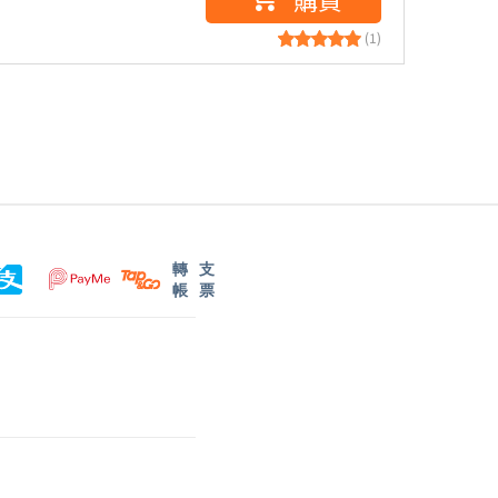
(1)
轉
支
帳
票