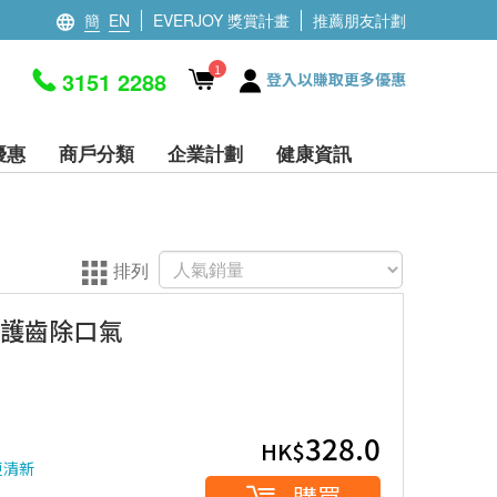
簡
EN
EVERJOY 獎賞計畫
推薦朋友計劃
1
3151 2288
登入以賺取更多優惠
優惠
商戶分類
企業計劃
健康資訊
排列
 護齒除口氣
328.0
HK$
更清新
購買