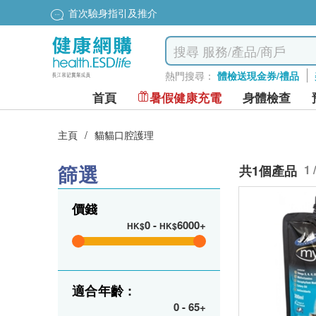
首次驗身指引及推介
熱門搜尋：
體檢送現金券/禮品
首頁
暑假健康充電
身體檢查
主頁
/
貓貓口腔護理
篩選
共1個產品
1 
價錢
0
-
6000+
HK$
HK$
適合年齡 :
0
-
65+