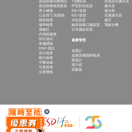
新冠病毒抗體測試
13價疫苗
水龍頭式濾水器
新冠病毒檢測套裝
甲型肝炎疫苗
濾水壺
男士健康
5合1疫苗
濾水瓶
心血管/三高風險
6合1疫苗
花灑濾水器
婚前檢查
水痘疫苗
濾芯
備孕檢查
輪狀病毒口服疫苗
電解水機
過敏症
日本腦炎疫苗
內視鏡服務
癌症測試
健康管理
家傭體檢
DNA 測試
血壓計
視力檢查
血糖及膽固醇檢測
聽力檢查
體溫計
中醫保健
電子磅
兒童發展
助聽器
企業體檢