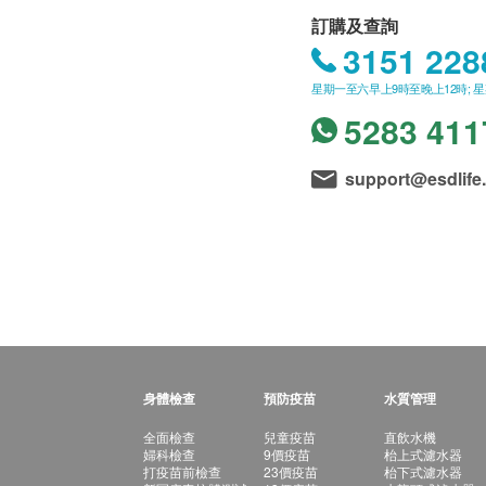
訂購及查詢
3151 228
星期一至六早上9時至晚上12時; 
5283 411
support@esdlife
身體檢查
預防疫苗
水質管理
全面檢查
兒童疫苗
直飲水機
婦科檢查
9價疫苗
枱上式濾水器
打疫苗前檢查
23價疫苗
枱下式濾水器