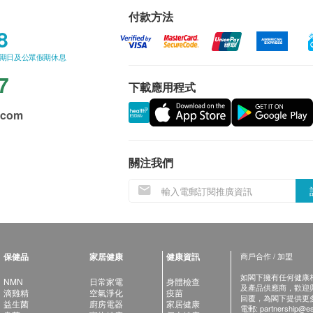
付款方法
8
星期日及公眾假期休息
7
下載應用程式
.com
關注我們
保健品
家居健康
健康資訊
商戶合作 / 加盟
如閣下擁有任何健康相關
NMN
日常家電
身體檢查
及產品供應商，歡迎與健
滴雞精
空氣淨化
疫苗
回覆，為閣下提供更
益生菌
廚房電器
家居健康
電郵:
partnership@es