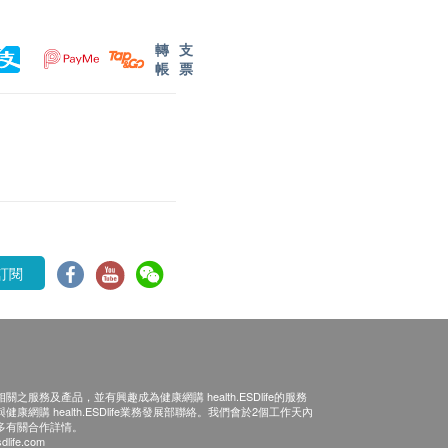
轉
支
帳
票
訂閱
之服務及產品，並有興趣成為健康網購 health.ESDlife的服務
康網購 health.ESDlife業務發展部聯絡。我們會於2個工作天內
多有關合作詳情。
dlife.com