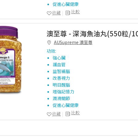
促進心臟健康
比較
收藏
澳至尊 - 深海魚油丸(550粒/10
AUSupreme 澳至尊
功效:
強心臟
護血管
益智補腦
改善視力
明目醒腦
增強記憶力
潤滑關節
促進心臟健康
比較
收藏