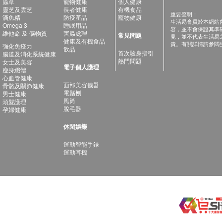
蟲草
寵物健康
個人健康
靈芝及雲芝
長者健康
有機食品
重要聲明：
滴魚精
防疫產品
寵物健康
生活易會員於本網站
Omega 3
睡眠用品
容，並不會保證其準
維他命 及 礦物質
害蟲處理
常見問題
見，並不代表生活易
健康及有機食品
責。有關詳情請參閱
強化免疫力
飲品
首次驗身指引
腸道及消化系統健康
熱門問題
女士及美容
電子個人護理
瘦身纖體
心血管健康
面部美容儀器
骨骼及關節健康
電鬚刨
男士健康
風筒
頭髮護理
脫毛器
孕婦健康
休閑娛樂
運動智能手錶
運動耳機