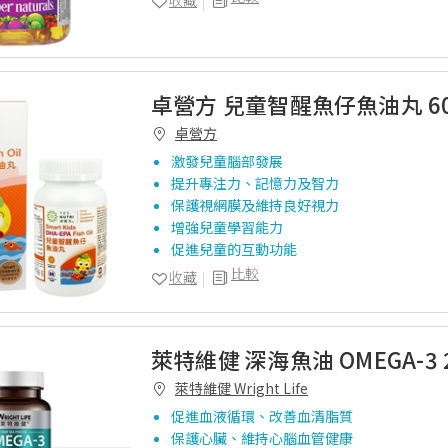
收藏
卓營方 兒童智醒魚仔魚油丸 6
卓營方
激發兒童腦部發展
提升專注力、記憶力及智力
保護視網膜及維持良好視力
增強兒童學習能力
促進兒童的互動功能
比較
收藏
萊特維健 深海魚油 OMEGA-3 
萊特維健 Wright Life
促進血液循環、改善血清脂質
保護心臟、維持心腦血管健康