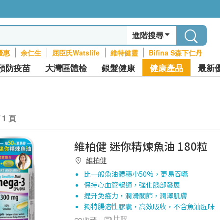
進階搜尋
優惠
余仁生
屈臣氏Watslife
維特健靈
Bifina S森下仁丹
預防疫苗
大灣區體檢
銀髮健康
健康產品
最新
/ 1 頁
維柏健 迷你精煉魚油 180粒
維柏健
比一般魚油體積小50%，更易吞嚥
保持心血管暢通，強化腦部發展
提升免疫力，潤滑關節，潤澤肌膚
獨特腸溶性膠囊，高效吸收，不含魚油腥味
比較