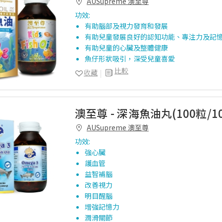
AUSupreme 澳至尊
功效:
有助腦部及視力發育和發展
有助兒童發展良好的認知功能、專注力及記
有助兒童的心臟及整體健康
魚仔形狀吸引，深受兒童喜愛
比較
收藏
澳至尊 - 深海魚油丸(100粒/10
AUSupreme 澳至尊
功效:
強心臟
護血管
益智補腦
改善視力
明目醒腦
增強記憶力
潤滑關節