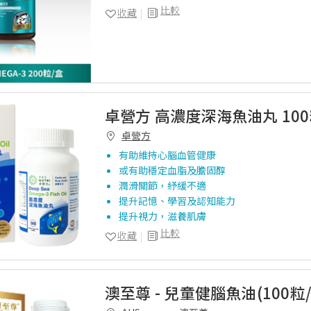
比較
收藏
卓營方 高濃度深海魚油丸 10
卓營方
有助維持心腦血管健康
或有助穩定血脂及膽固醇
潤滑關節，紓緩不適
提升記憶、學習及認知能力
提升視力，滋養肌膚
比較
收藏
澳至尊 - 兒童健腦魚油(100粒/