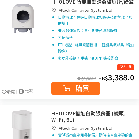
HHOLOVE 智能自動清潔貓廁所/砂盆
Altech Computer System Ltd
自動清理：通過自動清理和數碼技術解放了您
的雙手
兼容各種貓砂︰專利蝴蝶形濾網設計
方便清洗
ETL認證 - 除臭殺菌技術 （智能臭氧除臭+精油
除臭）
多功能控制，手機iPet APP 遙控監察
6% off
3,388.0
HK$
HK$
3,588.0
購買
比較
收藏
HHOLOVE智能自動餵食器 (鏡頭,
Wi-Fi, 6L)
Altech Computer System Ltd
實時觀察寵物用餐情況，隨時檢查寵物碗的食