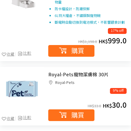
物量
防卡糧設計，防潮保鮮
6L特大糧倉，不鏽鋼製寵物碗
斷電時自動切換到電池模式，不影響餵食計劃
17% off
999.0
HK$
HK$
1,198.0
購買
比較
收藏
Royal-Pets寵物潔膚棉 30片
Royal-Pets
9% off
30.0
HK$
HK$
33.0
購買
比較
收藏