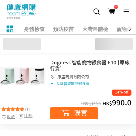
1
身體檢查
預防疫苗
大灣區體檢
寵物健
Dogness 智能寵物餵食器 F10 [原廠
行貨]
康盛商貿有限公司
3.6L智能寵物餵食器
14% off
990.0
HK$
HK$
1,150.0
(1)
購買
比較
收藏