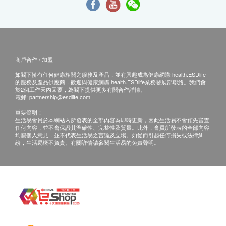
商戶合作 / 加盟
如閣下擁有任何健康相關之服務及產品，並有興趣成為健康網購 health.ESDlife
的服務及產品供應商，歡迎與健康網購 health.ESDlife業務發展部聯絡。我們會
於2個工作天內回覆，為閣下提供更多有關合作詳情。
電郵:
partnership@esdlife.com
重要聲明：
生活易會員於本網站內所發表的全部內容為即時更新，因此生活易不會預先審查
任何內容，並不會保證其準確性、完整性及質量。此外，會員所發表的全部內容
均屬個人意見，並不代表生活易之言論及立場。如從而引起任何損失或法律糾
紛，生活易概不負責。有關詳情請參閱生活易的免責聲明。