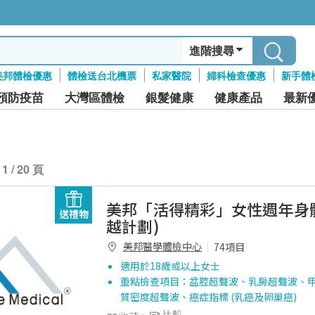
進階搜尋
美邦體檢優惠
體檢送台北機票
私家醫院
婦科檢查優惠
新手體
預防疫苗
大灣區體檢
銀髮健康
健康產品
最新
1 / 20 頁
美邦「活得精彩」女性週年身體
送禮物
越計劃)
美邦醫學體檢中心
74項目
適用於18歲或以上女士
重點檢查項目：盆腔超聲波、乳房超聲波、
質密度超聲波、癌症指標 (乳癌及卵巢癌)
比較