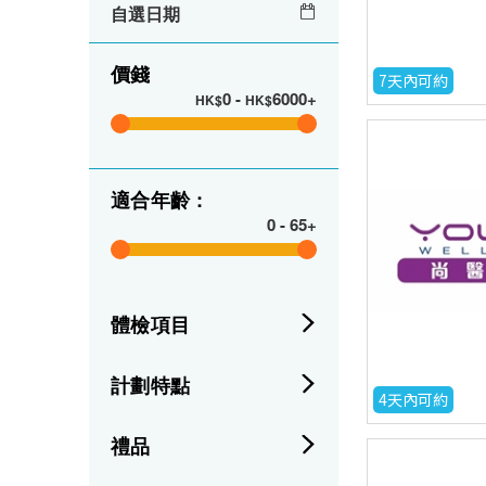
自選日期
價錢
7天內可約
0
-
6000+
HK$
HK$
適合年齡 :
0
-
65+
體檢項目
計劃特點
4天內可約
禮品