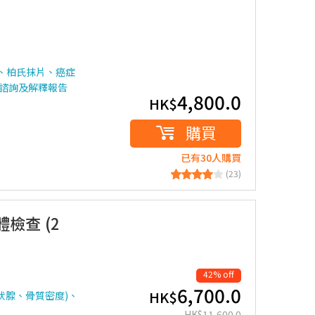
試、柏氏抹片、癌症
生諮詢及解釋報告
4,800.0
HK$
購買
已有30人購買
(23)
檢查 (2
42% off
6,700.0
HK$
狀腺、骨質密度)、
HK$
11,600.0