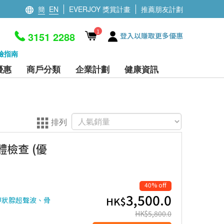
簡
EN
EVERJOY 獎賞計畫
推薦朋友計劃
1
3151 2288
登入以賺取更多優惠
檢指南
優惠
商戶分類
企業計劃
健康資訊
排列
檢查 (優
40% off
3,500.0
HK$
甲狀腺超聲波、骨
HK$
5,800.0