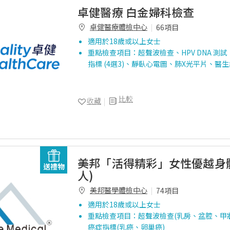
卓健醫療 白金婦科檢查
卓健醫療體檢中心
66項目
適用於18歲或以上女士
重點檢查項目：超聲波檢查、HPV DNA 測
指標 (4選3)、靜臥心電圖、肺X光平片、醫
比較
收藏
美邦「活得精彩」女性優越身體
送禮物
人)
美邦醫學體檢中心
74項目
適用於18歲或以上女士
重點檢查項目：超聲波檢查(乳房、盆腔、甲
癌症指標(乳癌、卵巢癌)