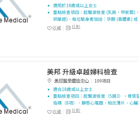
適用於18歲或以上女士
重點檢查項目：超聲波檢查 (乳房、甲狀腺)、
卵巢癌)、每位驗身者加送：孕酮 (黃體素) 
比較
收藏
美邦 升級卓越婦科檢查
美邦醫學體檢中心
109項目
適合18歲或以上女士
重點檢查項目：超聲波檢查（5選3）、骨質
指標（8項）、靜態心電圖、柏氏薄片、心臟
比較
收藏