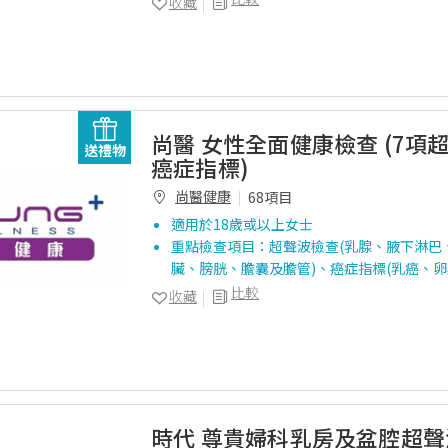
收藏
尚醫 女性全面健康檢查 (7項
送禮物
癌症指標)
尚醫健康
68項目
適用於18歲或以上女士
重點檢查項目：超聲波檢查(乳腺、腋下淋巴
臟、膀胱、膽囊及膽管)、癌症指標(乳癌、卵
比較
收藏
時代 尊貴婦科乳房及盆腔超聲