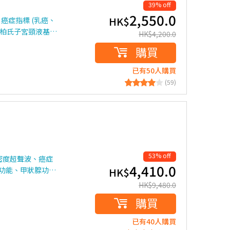
39% off
2,550.0
HK$
癌症指標 (乳癌、
或 柏氏子宮頸液基…
HK$
4,200.0
購買
已有50人購買
(59)
53% off
密度超聲波、癌症
4,410.0
功能、甲狀腺功…
HK$
HK$
9,480.0
購買
已有40人購買