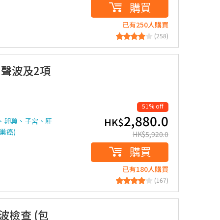
購買
已有250人購買
(258)
超聲波及2項
51% off
2,880.0
HK$
、卵巢、子宮、肝
巢癌)
HK$
5,920.0
購買
已有180人購買
(167)
波檢查 (包