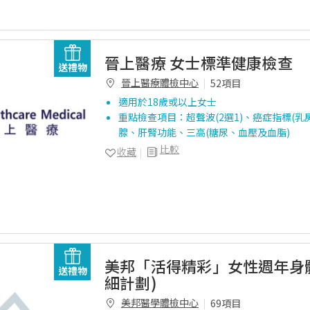
晉上醫療 女士標準健康檢查
送禮物
晉上醫療體檢中心
52項目
適用於18歲或以上女士
重點檢查項目：超聲波(2選1)、癌症指標(乳
腺、肝腎功能、三高(糖尿、血壓及血脂)
比較
收藏
美邦「活得精彩」女性週年身體
送禮物
細計劃)
美邦醫學體檢中心
69項目