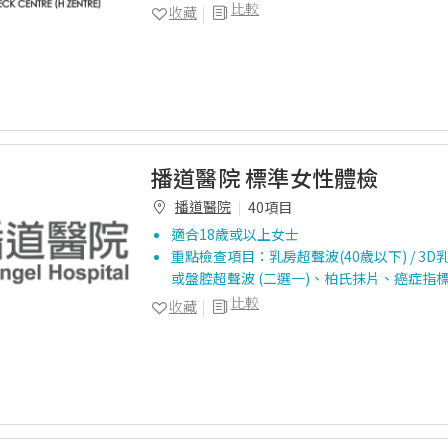
比較
收藏
播道醫院 標準女性體檢
播道醫院
40項目
適合18歲或以上女士
重點檢查項目：乳房超聲波(40歲以下) / 3D
或盤腔超聲波 (二選一)、柏氏抹片、癌症指
比較
收藏