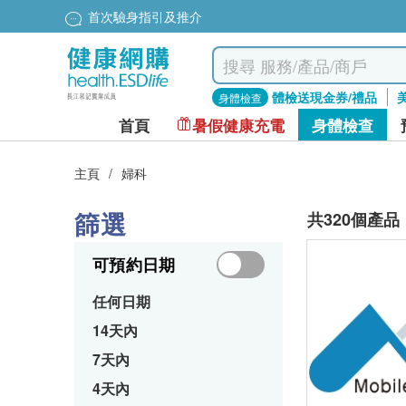
首次驗身指引及推介
體檢送現金券/禮品
身體檢查
首頁
暑假健康充電
身體檢查
主頁
/
婦科
篩選
共320個產品
可預約日期
任何日期
14天內
7天內
4天內