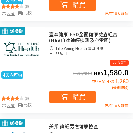
7天內可約
購買
(6)
比較
收藏
已有10人購買
送禮物
壹森健康 ESD全面健康檢查組合
(HRV自律神經檢測及心電圖)
Life Young Health 壹森健康
|
83項目
66% off
1,580.0
HK$
HK$
4,700.0
4天內可約
1,280
或 低至 HK$
(優惠時段)
購買
(5)
比較
收藏
已有10人購買
送禮物
美邦 詳細男性健康檢查