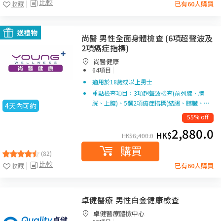
比較
收藏
已有60人購買
送禮物
尚醫 男性全面身體檢查 (6項超聲波及
2項癌症指標)
尚醫健康
|
64項目
適用於18歲或以上男士
重點檢查項目：3項超聲波檢查(前列腺、膀
胱、上腹)、5選2項癌症指標(結腸、胰臟、…
4天內可約
55% off
2,880.0
HK$
HK$
6,400.0
購買
(82)
比較
收藏
已有60人購買
卓健醫療 男性白金健康檢查
卓健醫療體檢中心