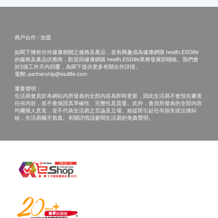
商戶合作 / 加盟
如閣下擁有任何健康相關之服務及產品，並有興趣成為健康網購 health.ESDlife
的服務及產品供應商，歡迎與健康網購 health.ESDlife業務發展部聯絡。我們會
於2個工作天內回覆，為閣下提供更多有關合作詳情。
電郵:
partnership@esdlife.com
重要聲明：
生活易會員於本網站內所發表的全部內容為即時更新，因此生活易不會預先審查
任何內容，並不會保證其準確性、完整性及質量。此外，會員所發表的全部內容
均屬個人意見，並不代表生活易之言論及立場。如從而引起任何損失或法律糾
紛，生活易概不負責。有關詳情請參閱生活易的免責聲明。