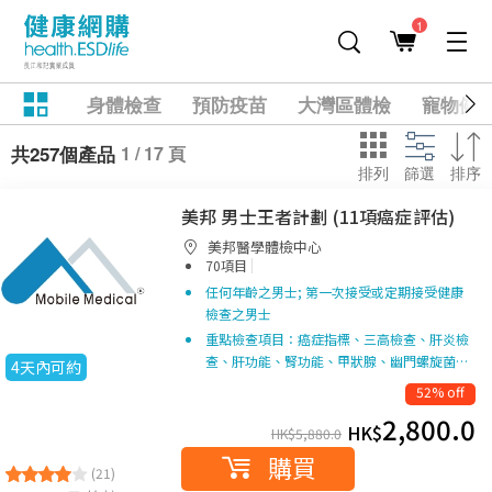
1
身體檢查
預防疫苗
大灣區體檢
寵物健
1 / 17 頁
共257個產品
排列
篩選
排序
美邦 男士王者計劃 (11項癌症評估)
美邦醫學體檢中心
|
70項目
任何年齡之男士; 第一次接受或定期接受健康
檢查之男士
重點檢查項目：癌症指標、三高檢查、肝炎檢
查、肝功能、腎功能、甲狀腺、幽門螺旋菌…
4天內可約
52% off
2,800.0
HK$
HK$
5,880.0
購買
(21)