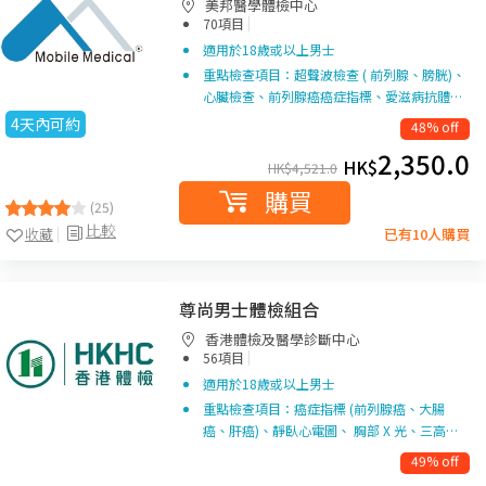
美邦醫學體檢中心
|
70項目
適用於18歲或以上男士
重點檢查項目：超聲波檢查 ( 前列腺、膀胱)、
心臟檢查、前列腺癌癌症指標、愛滋病抗體…
4天內可約
48% off
2,350.0
HK$
HK$
4,521.0
購買
(25)
比較
收藏
已有10人購買
尊尚男士體檢組合
香港體檢及醫學診斷中心
|
56項目
適用於18歲或以上男士
重點檢查項目：癌症指標 (前列腺癌、大腸
癌、肝癌)、靜臥心電圖、 胸部 X 光、三高…
49% off