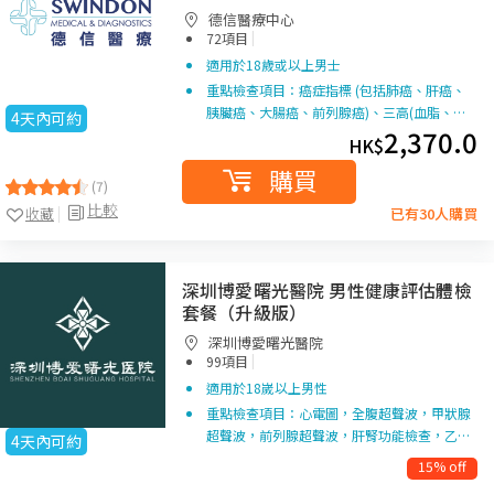
德信醫療中心
|
72項目
適用於18歲或以上男士
重點檢查項目：癌症指標 (包括肺癌、肝癌、
胰臟癌、大腸癌、前列腺癌)、三高(血脂、…
4天內可約
2,370.0
HK$
購買
(7)
比較
收藏
已有30人購買
深圳博愛曙光醫院 男性健康評估體檢
套餐（升級版）
深圳博愛曙光醫院
|
99項目
適用於18嵗以上男性
重點檢查項目：心電圖，全腹超聲波，甲狀腺
超聲波，前列腺超聲波，肝腎功能檢查，乙…
4天內可約
15% off