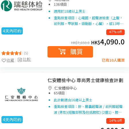
|
136項目
適用於18歲以上男士
重點檢查項目：心電圖，超聲波檢查（上腹，
前列腺，甲狀腺，頸動脈，心臟），碳13呼…
4天內可約
47% off
4,090.0
HK$
HK$
7,650.0
購買
(5)
比較
收藏
已有10人購買
仁安體檢中心 尊尚男士健康檢查計劃
仁安體檢中心
|
65項目
此計劃適合16歲以上男士
重點檢查項目：肝、膽囊超聲波 / 前列腺超聲
波 (男性)(經腹部照及包括膀肛) (2選1)、膀…
4天內可約
14% off