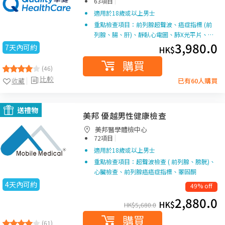
|
63項目
適用於18歲或以上男士
重點檢查項目：前列腺超聲波、癌症指標 (前
列腺、腸、肝)、靜臥心電圖、肺X光平片、…
3,980.0
7天內可約
HK$
購買
(46)
比較
收藏
已有60人購買
送禮物
美邦 優越男性健康檢查
美邦醫學體檢中心
|
72項目
適用於18歲或以上男士
重點檢查項目：超聲波檢查 ( 前列腺、膀胱)、
心臟檢查、前列腺癌癌症指標、睪固酮
4天內可約
49% off
2,880.0
HK$
HK$
5,680.0
購買
(61)