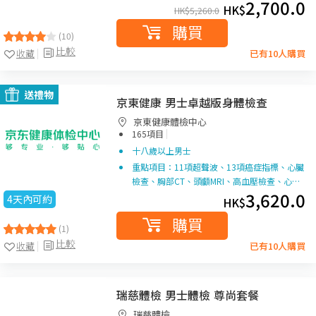
2,700.0
HK$
HK$
5,260.0
購買
(10)
比較
收藏
已有10人購買
送禮物
京東健康 男士卓越版身體檢查
京東健康體檢中心
|
165項目
十八歲以上男士
重點項目：11項超聲波、13項癌症指標、心臟
檢查、胸部CT、頭顱MRI、高血壓檢查、心…
3,620.0
4天內可約
HK$
購買
(1)
比較
收藏
已有10人購買
瑞慈體檢 男士體檢 尊尚套餐
瑞慈體檢