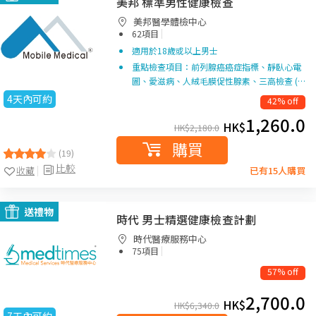
美邦 標準男性健康檢查
美邦醫學體檢中心
|
62項目
適用於18歲或以上男士
重點檢查項目：前列腺癌癌症指標、靜臥心電
圖、愛滋病、人絨毛膜促性腺素、三高檢查 (…
4天內可約
42% off
1,260.0
HK$
HK$
2,180.0
購買
(19)
比較
收藏
已有15人購買
送禮物
時代 男士精選健康檢查計劃
時代醫療服務中心
|
75項目
57% off
2,700.0
HK$
HK$
6,340.0