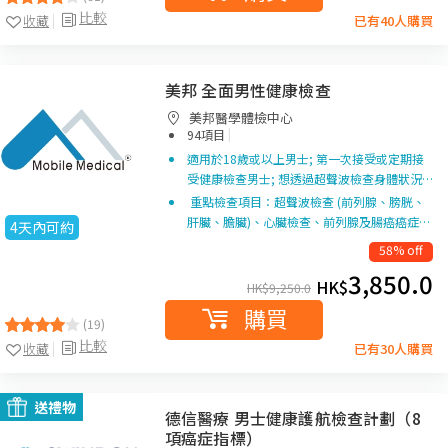
比較
收藏
已有40人購買
美邦 全面男性健康檢查
美邦醫學體檢中心
|
94項目
適用於18歲或以上男士; 第一次接受或定期接
受健康檢查男士; 想透過超聲波檢查身體狀況…
重點檢查項目：超聲波檢查 (前列腺、膀胱、
肝臟、膽臟)、心臟檢查、前列腺及腸癌癌症…
4天內可約
58% off
3,850.0
HK$
HK$
9,250.0
購買
(19)
比較
收藏
已有30人購買
送禮物
德信醫療 男士健康護航檢查計劃（8
項癌症指標）