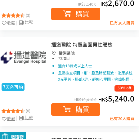
2,670.0
HK$
HK$
3,140.0
購買
(3)
比較
收藏
已有20人購買
播道醫院 特選全面男性體檢
播道醫院
|
72項目
適合18歲或以上人士
重點檢查項目：肝、膽及脾超聲波、泌尿系統
X光平片、肺部X光、靜態心電圖、癌症指標…
7天內可約
50% off
5,240.0
HK$
HK$
10,410.0
購買
(8)
比較
收藏
已有20人購買
送禮物