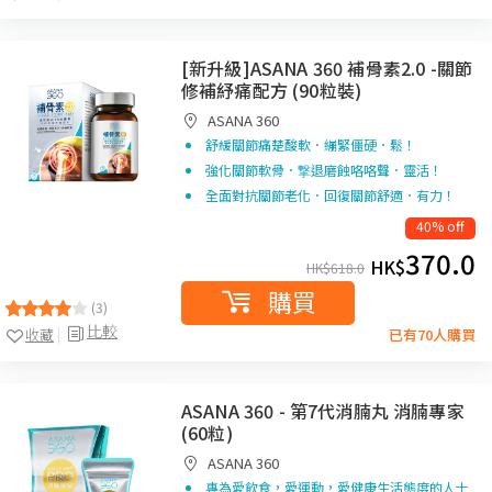
[新升級]ASANA 360 補骨素2.0 -關節
修補紓痛配方 (90粒裝)
ASANA 360
舒緩關節痛楚酸軟．繃緊僵硬．鬆！
強化關節軟骨．撃退磨蝕咯咯聲．靈活！
全面對抗關節老化．回復關節舒適．有力！
40% off
370.0
HK$
HK$
618.0
購買
(3)
比較
收藏
已有70人購買
ASANA 360 - 第7代消腩丸 消腩專家
(60粒)
ASANA 360
專為愛飲食，愛運動，愛健康生活態度的人士