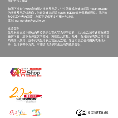
商戶合作 / 加盟
如閣下擁有任何健康相關之服務及產品，並有興趣成為健康網購 health.ESDlife
的服務及產品供應商，歡迎與健康網購 health.ESDlife業務發展部聯絡。我們會
於2個工作天內回覆，為閣下提供更多有關合作詳情。
電郵:
partnership@esdlife.com
重要聲明：
生活易會員於本網站內所發表的全部內容為即時更新，因此生活易不會預先審查
任何內容，並不會保證其準確性、完整性及質量。此外，會員所發表的全部內容
均屬個人意見，並不代表生活易之言論及立場。如從而引起任何損失或法律糾
紛，生活易概不負責。有關詳情請參閱生活易的免責聲明。