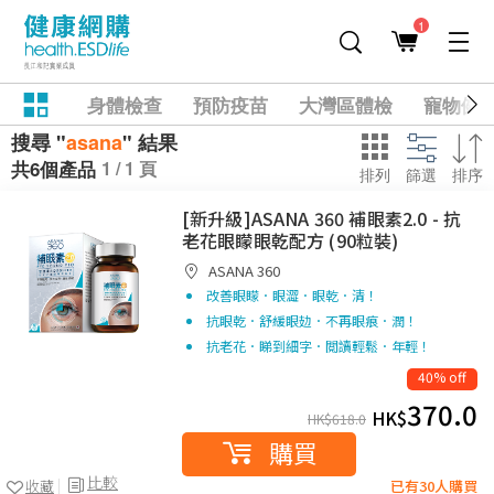
1
身體檢查
預防疫苗
大灣區體檢
寵物健
搜尋 "
asana
" 結果
1 / 1 頁
共6個產品
排列
篩選
排序
[新升級]ASANA 360 補眼素2.0 - 抗
老花眼矇眼乾配方 (90粒裝)
ASANA 360
改善眼矇．眼澀．眼乾．清！
抗眼乾．舒緩眼攰．不再眼痕．潤！
抗老花．睇到細字．閲讀輕鬆．年輕！
40% off
370.0
HK$
HK$
618.0
購買
比較
收藏
已有30人購買