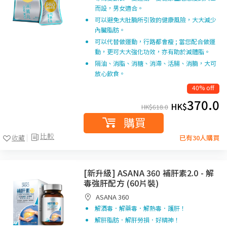
而設，男女適合。
可以避免大肚腩所引致的健康風險，大大減少
內臟脂肪。
可以代替做運動，行路都會瘦 ; 當您配合做運
動，更可大大強化功效，亦有助於減體脂。
隔油、消脂、消糖、消滯、活腸、消腩，大可
放心飲食。
40% off
370.0
HK$
HK$
618.0
購買
比較
收藏
已有30人購買
[新升級] ASANA 360 補肝素2.0 - 解
毒強肝配方 (60片裝)
ASANA 360
解酒毒．解藥毒．解熱毒．護肝！
解肝脂肪．解肝勞損．好精神！