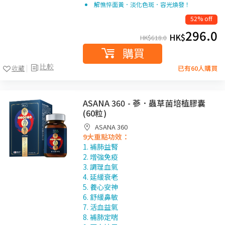
解憔悴面黃．淡化色斑．容光煥發！
52% off
296.0
HK$
HK$
618.0
購買
比較
收藏
已有60人購買
ASANA 360 - 蔘．蟲草菌培植膠囊
(60粒)
ASANA 360
9大重點功效：
1. 補肺益腎
2. 增強免疫
3. 調理血氣
4. 延緩衰老
5. 養心安神
6. 舒緩鼻敏
7. 活血益氣
8. 補肺定喘