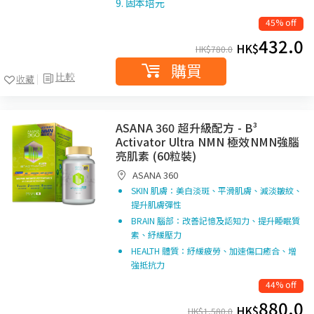
9. 固本培元
45% off
432.0
HK$
HK$
780.0
購買
比較
收藏
ASANA 360 超升級配方 - B³
Activator Ultra NMN 極效NMN強腦
亮肌素 (60粒裝)
ASANA 360
SKIN 肌膚：美白淡斑、平滑肌膚、減淡皺紋、
提升肌膚彈性
BRAIN 腦部：改善記憶及認知力、提升睡眠質
素、紓緩壓力
HEALTH 體質：紓緩疲勞、加速傷口癒合、增
強抵抗力
44% off
880.0
HK$
HK$
1,580.0