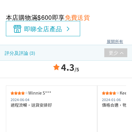
本店購物滿$600即享
免費送貨
即睇全店產品
展開所有
更少
評分及評論 (3)
4.3
/5
Winnie S***
Kee P
2024-06-04
2024-01-06
過程流暢，送貨安排好
價格合適，物流