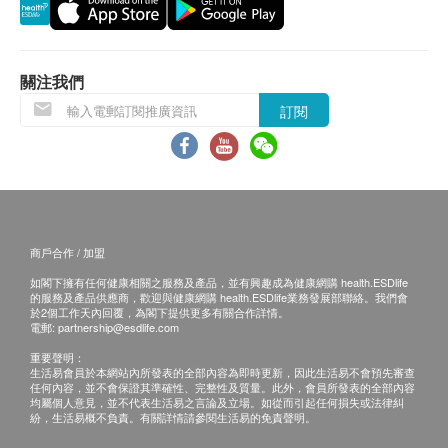
貨品質量保證，於顧客收到產品當日起計，使用
士；
期應最少有12個月或以上。
-經常感到關節僵硬、痠軟、受壓人士；
-從事中至高強度運動人士；
退換條款：
關注我們
-長者或筋骨勞損、關節「咯咯聲」等退化問
當顧客收取已訂購之貨品時，有責任檢查貨品是否
訂閱
題人士。
有損毀情況，一經確認簽收，恕不接受退換。
退換產品必須包裝完整，如退換之產品有任何殘缺
懷孕、哺乳、敏感症患者、正在接受藥物治
或過期退回，供應商有權不受理。
療或懷疑對產品成份敏感人士，需諮詢醫生
如有其他損壞或遺漏查詢，顧客必須保留有效收據
意見方可服用本產品。本產品並非治療或預
正本，並於送貨後3個工作天內按下列方式聯絡
防疾病之藥物，效果需視乎個別體質而定。
商戶合作 / 加盟
ASANA 360 客戶服務部跟進。
如閣下擁有任何健康相關之服務及產品，並有興趣成為健康網購 health.ESDlife
電郵：cs@asana360global.com
淨含量：每盒90粒
的服務及產品供應商，歡迎與健康網購 health.ESDlife業務發展部聯絡。我們會
於2個工作天內回覆，為閣下提供更多有關合作詳情。
韓國製造
電郵:
partnership@esdlife.com
重要聲明：
生活易會員於本網站內所發表的全部內容為即時更新，因此生活易不會預先審查
建議食用方法:
任何內容，並不會保證其準確性、完整性及質量。此外，會員所發表的全部內容
每日早晚飯後各1粒
均屬個人意見，並不代表生活易之言論及立場。如從而引起任何損失或法律糾
紛，生活易概不負責。有關詳情請參閱生活易的免責聲明。