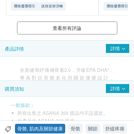
價格優惠吸引
送貨安排流暢
價格優惠吸引
查看所有評論
詳情
產品詳情
全新健骨紓痛補骨素2.0，升級EPA DHA*，
專為對抗骨骼老化與關節僵硬設計，
Serrazimes® 、Inflamtex ™及奧米加3魚油
詳情
購買須知
*，修補關節、改善僵硬與疼痛、N-乙醯葡萄
糖胺及MSM強健骨骼、紓緩紅腫脹痛。讓骨
一般條款：
骼重現年輕，行動自如！針對肩頸、腰背、
所有出售之 ASANA 360 貨品均不設退款。
手腳關節，盡情享受活動自由！
此產品由 ASANA 360 提供。
韓國最新研製 • 雙酵素配方 • 升級DHA及
如有任何爭議，ASANA 360及健康網購
骨骼, 肌肉及關節健康
骨骼
關節
舒緩疼痛
DPA*成分