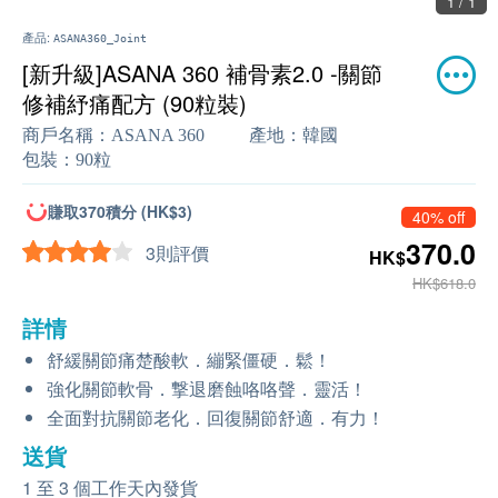
1 / 1
產品:
ASANA360_Joint
[新升級]ASANA 360 補骨素2.0 -關節
修補紓痛配方 (90粒裝)
商戶名稱：
ASANA 360
產地：
韓國
包裝：
90粒
賺取370積分 (HK$3)
40% off
370.0
3則評價
HK$
HK$618.0
詳情
舒緩關節痛楚酸軟．繃緊僵硬．鬆！
強化關節軟骨．撃退磨蝕咯咯聲．靈活！
全面對抗關節老化．回復關節舒適．有力！
送貨
1 至 3 個工作天內發貨