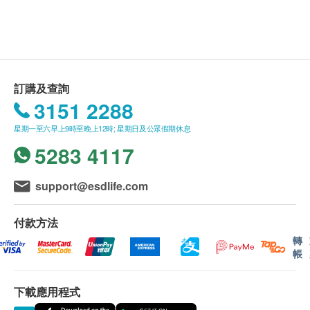
health.ESDlife保留最終決議權。
3大特點：
送貨條款：
兩大速效止痛酵素：止痛SOD酵素及
購買ASANA 360產品總額滿HK$600，即可享本地
Serrazimes補骨蛋白酵素，快速改善關節痛
免費送貨服務。賬單總額未滿HK$600需附加
九大精純止痛、修補軟骨成分
訂購及查詢
HK$85運費。
3151 2288
環球高效關節保健成分
我們將於確定訂單後1-3個工作天內安排發貨。
星期一至六早上9時至晚上12時; 星期日及公眾假期休息
不排除運送時間會因節日而有所影響。當八號烈風
舒緩關節痛楚酸軟．繃緊僵硬．鬆！
5283 4117
訊號懸掛或黑色暴雨警告生效時，送貨服務時間將
強化關節軟骨．撃退磨蝕咯咯聲．靈活！
會延遲。
全面對抗關節老化．回復關節舒適．有力！
所有訂單須視乎相關貨品的供應情況再作最後確
support@esdlife.com
可以滿足您「鬆、靈活、有力」的三個願
認。倘若健康網購health.ESDlife未能提供任何訂
望！
單上的貨品，健康網購health.ESDlife有權拒絕接
付款方法
健康營養輔助食品，不含中西藥成分，無副
受該訂單，並且會於送貨前透過電話或電郵通知顧
轉
作用，長食有益。
帳
客再作安排。
適合人士:
下載應用程式
保用條款：
-尋求舒緩肩頸、腰背脊椎、手腳關節疼痛人