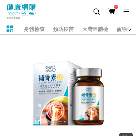
1
身體檢查
預防疫苗
大灣區體檢
寵物健