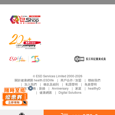
主要成份:
奧米加 3 魚油 （DHA, EPA）、MSM補骨營
養素、Serrazimes®補骨蛋白酵素、蜂蠟、
大豆卵磷脂（乳化劑）、青口素、鯊魚軟骨
素、Inflamtex™（黃酮類萃取物）、N-乙醯
葡糖胺、維他命E、SOD酵素
© ESD Services Limited 2000-2026
關於健康網購 health.ESDlife
商戶合作 / 加盟
聯絡我們
加入我們
條款及細則
私隱聲明
免責聲明
生活易旗下業務：
新婚
Anniversary
家庭
healthyD
健康網購
Digital Solutions