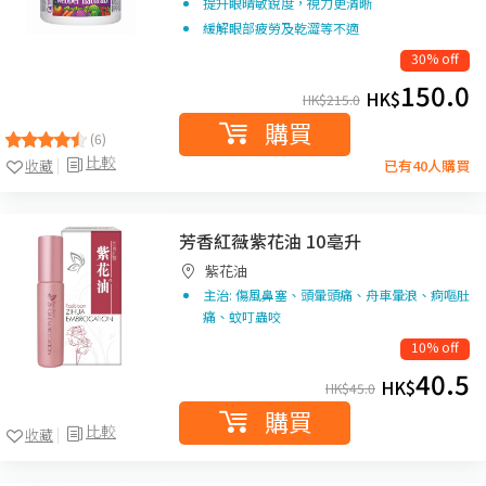
提升眼晴敏銳度，視力更清晰
緩解眼部疲勞及乾澀等不適
30% off
150.0
HK$
HK$
215.0
購買
(6)
比較
收藏
已有40人購買
芳香紅薇紫花油 10亳升
紫花油
主治: 傷風鼻塞、頭暈頭痛、舟車暈浪、痾嘔肚
痛、蚊叮蟲咬
10% off
40.5
HK$
HK$
45.0
購買
比較
收藏