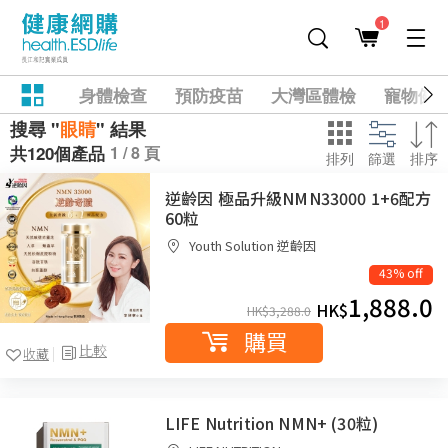
1
身體檢查
預防疫苗
大灣區體檢
寵物健
搜尋 "
眼睛
" 結果
1 / 8 頁
共120個產品
排列
篩選
排序
逆齡因 極品升級NMN33000 1+6配方
60粒
Youth Solution 逆齡因
43% off
1,888.0
HK$
HK$
3,288.0
購買
比較
收藏
LIFE Nutrition NMN+ (30粒)