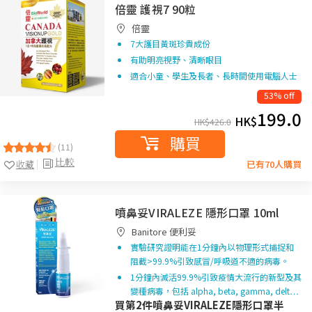
倍靈 護視7 90粒
倍靈
7大護目黃斑珍貴成份
有助明亮視野、清晰眼目
適合小童、學生及長者、長時間使用電腦人士
53% off
199.0
HK$
HK$
426.0
購買
(11)
比較
收藏
已有70人購買
噴鼻妥VIRALEZE 隱形口罩 10ml
Banitore 便利妥
實驗研究證明能在1分鐘內以物理形式捕捉和
阻截>99.9%引致感冒/呼吸道不適的病毒。
1分鐘內滅活99.9%引致疫情大流行的新型及其
變種病毒，包括 alpha, beta, gamma, delt…
買第2件噴鼻妥VIRALEZE隱形口罩半