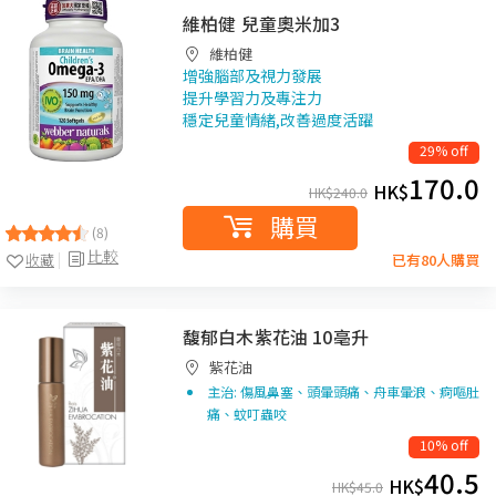
維柏健 兒童奧米加3
維柏健
增強腦部及視力發展
提升學習力及專注力
穩定兒童情緒,改善過度活躍
29% off
170.0
HK$
HK$
240.0
購買
(8)
比較
收藏
已有80人購買
馥郁白木紫花油 10亳升
紫花油
主治: 傷風鼻塞、頭暈頭痛、舟車暈浪、痾嘔肚
痛、蚊叮蟲咬
10% off
40.5
HK$
HK$
45.0