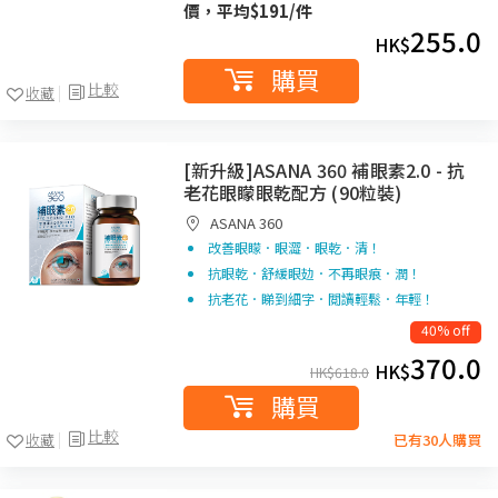
價，平均$191/件
255.0
HK$
購買
比較
收藏
[新升級]ASANA 360 補眼素2.0 - 抗
老花眼矇眼乾配方 (90粒裝)
ASANA 360
改善眼矇．眼澀．眼乾．清！
抗眼乾．舒緩眼攰．不再眼痕．潤！
抗老花．睇到細字．閲讀輕鬆．年輕！
40% off
370.0
HK$
HK$
618.0
購買
比較
收藏
已有30人購買