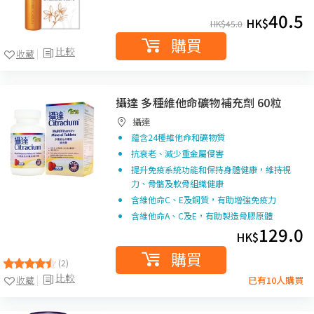
40.5
HK$
HK$
45.0
購買
比較
收藏
攝達 多種維他命礦物補充劑 60粒
攝達
蘊含24種維他命和礦物質
抗衰老、減少重金屬侵害
提升免疫系統功能和保持身體健康，維持視
力、骨骼及軟骨組織健康
含維他命C、E及銅質，有助增強免疫力
含維他命A、C及E，有助製造骨膠原體
129.0
HK$
購買
(2)
比較
收藏
已有10人購買