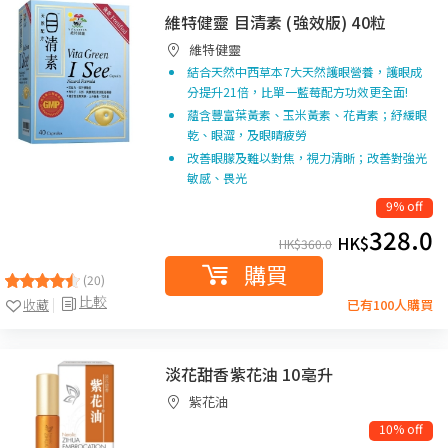
維特健靈 目清素 (強效版) 40粒
維特健靈
結合天然中西草本7大天然護眼營養，護眼成
分提升21倍，比單一藍莓配方功效更全面!
蘊含豐富葉黃素、玉米黃素、花青素；紓緩眼
乾、眼澀，及眼睛疲勞
改善眼朦及難以對焦，視力清晰；改善對強光
敏感、畏光
9% off
328.0
HK$
HK$
360.0
購買
(20)
比較
收藏
已有100人購買
淡花甜香紫花油 10亳升
紫花油
10% off