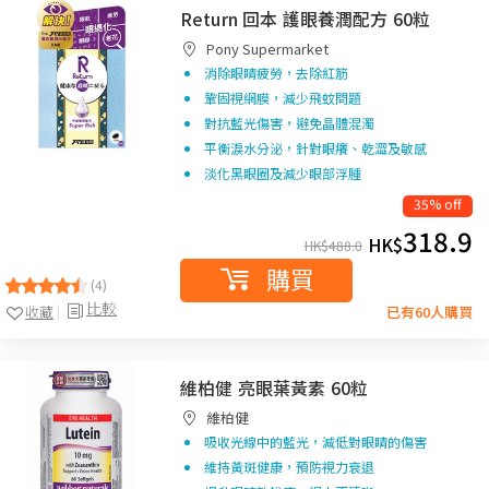
Return 回本 護眼養潤配方 60粒
Pony Supermarket
消除眼睛疲勞，去除紅筋
鞏固視網膜，減少飛蚊問題
對抗藍光傷害，避免晶體混濁
平衡淚水分泌，針對眼癢、乾澀及敏感
淡化黑眼圈及減少眼部浮腫
35% off
318.9
HK$
HK$
488.0
購買
(4)
比較
收藏
已有60人購買
維柏健 亮眼葉黃素 60粒
維柏健
吸收光線中的藍光，減低對眼睛的傷害
維持黃斑健康，預防視力衰退