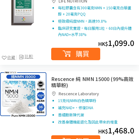
LIFE NUTRITION
每粒膠囊含有
300
毫克
NMN + 150
毫克白藜蘆
醇 +
20
毫克
PQQ
極致級純度
NMN
，高達
99.8%
臨床研究實證，每日服用1粒，60日內提升體
內NAD+水平38%
1,099.0
HK$
購買
比較
收藏
Rescence 純 NMN 15000 (99%高效
精華粉)
Rescence Laboratory
15克纯NMN白色精華粉
補充NAD+，修復DNA
善細胞新陳代謝
改善身體機能退化及因此帶來的增重
1,468.0
HK$