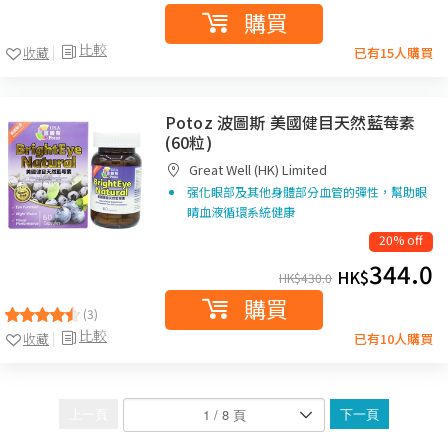
購買
比較
收藏
已有15人購買
Potoz 波圖斯 美國健目天然藍莓素
(60粒)
Great Well (HK) Limited
强化眼部及其他身體部分血管的彈性，幫助眼
睛血液循環系統健康
20% off
344.0
HK$
HK$
430.0
購買
(3)
比較
收藏
已有10人購買
上一頁
下一頁