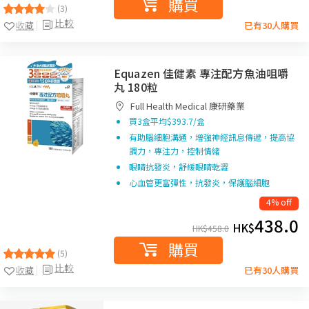
購買
(3)
比較
收藏
已有30人購買
Equazen 佳健素 專注配方魚油咀嚼
丸 180粒
Full Health Medical 康研藥業
買3盒平均$393.7/盒
有助腦細胞溝通，增強神經訊息傳遞，提高協
調力，專注力，控制情緒
眼睛抗發炎，舒緩眼睛乾澀
心血管更富彈性，抗發炎，保護腦細胞
4% off
438.0
HK$
HK$
458.0
購買
(5)
比較
收藏
已有30人購買