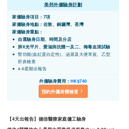
美邦外傭驗身計劃
家傭驗身項目：7項
家傭驗身地點：佐敦、銅鑼灣、荃灣
家傭驗身重點：
自選驗身日期、時間及分店
肺X光平片、愛滋病抗體一及二、梅毒血清試驗
腎功能(血紅蛋白定性)、泌尿及大便常規、乙型
肝炎檢查
4-6星期出報告
外傭驗身費用：
HK
$740
預約外傭身體檢查
【4天出報告】德信醫療家庭傭工驗身