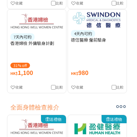
收藏
比較
收藏
比較
4天內可約
7天內可約
德信醫療 僱前驗身
香港婦檢 外傭驗身計劃
31% off
1,100
980
HK$
HK$
收藏
比較
收藏
比較
全面身體檢查推介
送禮物
送禮物