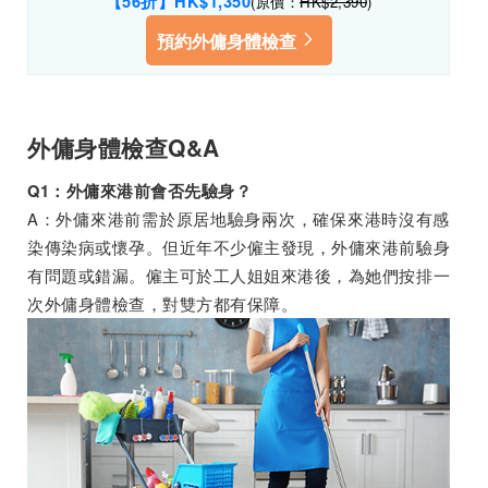
【56折】HK
$1,350
(原價：
HK$2,390
)
預約外傭身體檢查
外傭身體檢查Q&A
Q1：外傭來港前會否先驗身？
A：外傭來港前需於原居地驗身兩次，確保來港時沒有感
染傳染病或懷孕。但近年不少僱主發現，外傭來港前驗身
有問題或錯漏。僱主可於工人姐姐來港後，為她們按排一
次外傭身體檢查，對雙方都有保障。