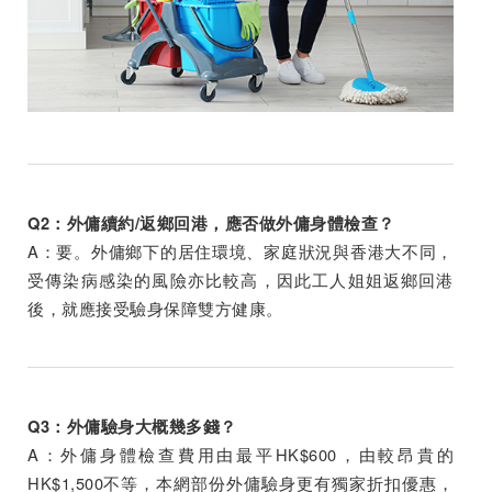
Q2：外傭續約/返鄉回港，應否做外傭身體檢查？
A：要。外傭鄉下的居住環境、家庭狀況與香港大不同，
受傳染病感染的風險亦比較高，因此工人姐姐返鄉回港
後，就應接受驗身保障雙方健康。
Q3：外傭驗身大概幾多錢？
A：外傭身體檢查費用由最平HK$600，由較昂貴的
HK$1,500不等，本網部份外傭驗身更有獨家折扣優惠，