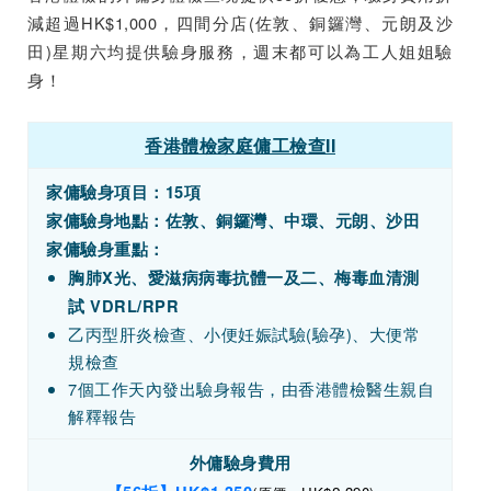
減超過HK$1,000，四間分店(佐敦、銅鑼灣、元朗及沙
田)星期六均提供驗身服務，週末都可以為工人姐姐驗
身！
香港體檢家庭傭工檢查II
家傭驗身項目：15項
家傭驗身地點：佐敦、銅鑼灣、中環、元朗、沙田
家傭驗身重點：
胸肺X光、愛滋病病毒抗體一及二、梅毒血清測
試 VDRL/RPR
乙丙型肝炎檢查、小便妊娠試驗(驗孕)、大便常
規檢查
7個工作天內發出驗身報告，由香港體檢醫生親自
解釋報告
外傭驗身費用