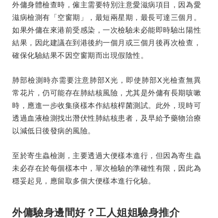
外傭身體檢查時，僱主需要特別注意愛滋病項目，因為愛
滋病檢測有「空窗期」，最短兩星期，最長可達三個月。
如果外傭在來港前受感染，一次檢驗未必能即時驗出陽性
結果，因此建議在到港後約一個月或三個月後再次檢查，
確保化驗結果不因空窗期而出現假陰性。
肺部檢測時亦需要注意肺部X光，即使肺部X光檢查無異
常花片，仍可能存在肺結核風險，尤其是外傭有長期咳嗽
時，應進一步收集痰樣本作結核桿菌測試。此外，現時可
透過血液檢測找出潛伏性肺結核患者，及早給予藥物治療
以減低日後發病的風險。
至於寄生蟲檢測，主要透過大便樣本進行，但因為寄生蟲
未必存在於每個樣本中，單次檢驗的準確性有限，因此為
穩妥起見，應留取多個大便樣本進行化驗。
外傭驗身邊間好？工人姐姐驗身推介