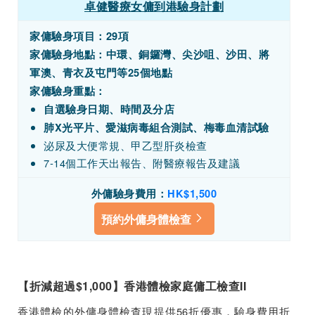
卓健醫療女傭到港驗身計劃
家傭驗身項目：29項
家傭驗身地點：中環、銅鑼灣、尖沙咀、沙田、將
軍澳、青衣及屯門等25個地點
家傭驗身重點：
自選驗身日期、時間及分店
肺X光平片、愛滋病毒組合測試、梅毒血清試驗
泌尿及大便常規、甲乙型肝炎檢查
7-14個工作天出報告、附醫療報告及建議
外傭驗身費用：
HK
$1,500
預約外傭身體檢查
【折減超過$1,000】香港體檢家庭傭工檢查II
香港體檢的外傭身體檢查現提供56折優惠，驗身費用折