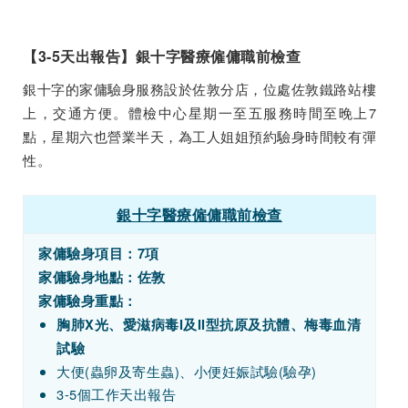
【3-5天出報告】銀十字醫療僱傭職前檢查
銀十字的家傭驗身服務設於佐敦分店，位處佐敦鐵路站樓
上，交通方便。體檢中心星期一至五服務時間至晚上7
點，星期六也營業半天，為工人姐姐預約驗身時間較有彈
性。
銀十字醫療僱傭職前檢查
家傭驗身項目：7項
家傭驗身地點：佐敦
家傭驗身重點：
胸肺X光、愛滋病毒I及II型抗原及抗體、梅毒血清
試驗
大便(蟲卵及寄生蟲)、小便妊娠試驗(驗孕)
3-5個工作天出報告