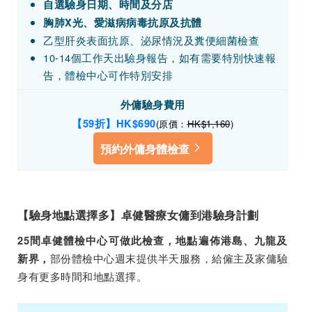
自選驗身日期、時間及分店
胸肺X光、愛滋病病毒抗原及抗體
乙型肝炎表面抗原、泌尿情況及糞便細菌檢查
10-14個工作天出驗身報告，如有需要特別快速報
告，體檢中心可作特別安排
外傭驗身費用
【59折】HK
$690
(原價：
HK$1,160
)
預約外傭身體檢查
【驗身地點選擇多】卓健醫療女傭到港驗身計劃
25間卓健體檢中心可做此檢查，地點遍佈港島、九龍及
部份體檢中心週末提供半天服務，給僱主及家傭驗
新界，
身有更多時間和地點選擇。