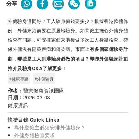
分享
外傭驗身邊間好？工人驗身價錢要多少？根據香港僱傭條
例，外傭來港前要在原居地驗身。如果僱主擔心外傭身體
檢查有問題，可安排家傭來港後做多次工人身體檢查，確
保外傭沒有隱藏疾病和傳染病。
市面上有多個家傭驗身計
劃，哪些是工人到港驗身必做的項目？即睇外傭驗身計劃
推介及驗身Q&A了解更多！
#健康專題
#外傭驗身
作者：
醫療健康資訊團隊
日期：
2026-03-03
健康資訊
快捷目錄 Quick Links
為什麼僱主必須安排外傭驗身？
外傭身體檢查要求