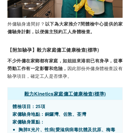
外傭驗身邊間好？
以下為大家推介7間體檢中心提供的家
傭驗身計劃，以便僱主預約工人身體檢查。
【附加驗孕】毅力家庭傭工健康檢查(標準)
不少外傭在家鄉都有家庭，如姐姐來港前已有身孕，從事
因此部份外傭身體檢查設有
勞動工作有一定影響和危險，
驗孕項目，確定工人是否懷孕。
毅力Kinetics家庭傭工健康檢查(標準)
體檢項目：25項
家傭驗身地點：銅鑼灣、佐敦、荃灣
家傭驗身重點：
胸肺X光片、性病(愛滋病病毒抗體及抗原、梅毒