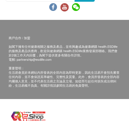
商戶合作 / 加盟
如閣下擁有任何健康相關之服務及產品，並有興趣成為健康網購 health.ESDlife
的服務及產品供應商，歡迎與健康網購 health.ESDlife業務發展部聯絡。我們會
於2個工作天內回覆，為閣下提供更多有關合作詳情。
電郵:
partnership@esdlife.com
重要聲明：
生活易會員於本網站內所發表的全部內容為即時更新，因此生活易不會預先審查
任何內容，並不會保證其準確性、完整性及質量。此外，會員所發表的全部內容
均屬個人意見，並不代表生活易之言論及立場。如從而引起任何損失或法律糾
紛，生活易概不負責。有關詳情請參閱生活易的免責聲明。