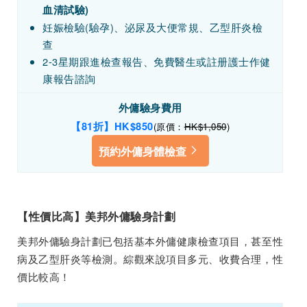
血清試驗)
妊娠檢驗(驗孕)、泌尿及大便常規、乙型肝炎檢
查
2-3星期跟進檢查報告、免費醫生或註册護士作健
康報告諮詢
外傭驗身費用
【81折】HK
$85
0
(原價：
HK$1,050
)
預約外傭身體檢查
【性價比高】美邦外傭驗身計劃
美邦外傭驗身計劃已包括基本外傭健康檢查項目，甚至性
病及乙型肝炎等檢測。綜觀來說項目多元、收費合理，性
價比較高！