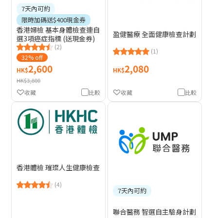
7天內可約
限時加碼送$400現金券
香港婦檢 基本身體檢查連自
盈健醫療 全面健康檢查計劃
選3項癌症指標 (送現金券)
(2)
(1)
32% off
2,600
2,080
HK$
HK$
HK$3,800
收藏
比較
收藏
比較
香港體檢 璀璨人生健康檢查
(4)
7天內可約
聯合醫務 智選自主驗身計劃