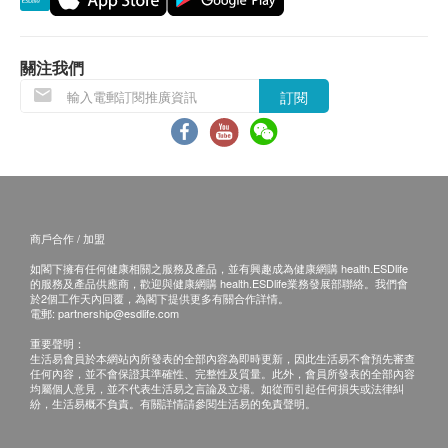
全血計數、鐵、鐵蛋白、血紅素成份分析
九龍佐敦道23-29號新寶廣場19樓電話: 2850 6986
980.0
HK$
星期一至五: 上午十時至下午一時；下午三時至七時
關注我們
星期六: 上午十時至下午二時
腎功能檢驗
星期日及公眾假期休息
訂閱
鈉、鉀、氯、重碳酸鹽、尿素、肌酸酐
380.0
HK$
指定化驗所：
佐敦
凝血檢查
血色素及血球數量、凝血酵素原時間、活性部份凝血素時間
九龍佐敦彌敦道嘉賓商業大廈14樓
480.0
HK$
商戶合作 / 加盟
糖尿病跟進檢查
如閣下擁有任何健康相關之服務及產品，並有興趣成為健康網購 health.ESDlife
空腹血糖、糖化血紅素、尿微球蛋白、尿液常規檢驗
的服務及產品供應商，歡迎與健康網購 health.ESDlife業務發展部聯絡。我們會
於2個工作天內回覆，為閣下提供更多有關合作詳情。
420.0
HK$
電郵:
partnership@esdlife.com
重要聲明：
男性腫瘤指標1
生活易會員於本網站內所發表的全部內容為即時更新，因此生活易不會預先審查
甲種胎兒蛋白、癌胚抗原、前列腺特異抗原、癌抗原19.9(胰
任何內容，並不會保證其準確性、完整性及質量。此外，會員所發表的全部內容
均屬個人意見，並不代表生活易之言論及立場。如從而引起任何損失或法律糾
臟)
紛，生活易概不負責。有關詳情請參閱生活易的免責聲明。
950.0
HK$