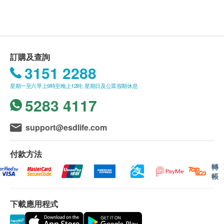
星期一至五︰10:00a.m. – 1:00p.m.; 3:00p.m. – 7:00p.m.
空腹血糖、糖化血紅素
所有身體檢查並非作為醫務診斷或治療用途
3 至 5個工作天
星期六︰10:00a.m. – 2:00p.m.
265.0
HK$
星期日及公眾假期︰休息
以上身體檢查計劃由銀十字醫療集團提供 (商業牌
照號碼 18974499-000-03-06-6)
血脂肪檢查
總膽固醇、高密度膽固醇、低密度膽固醇
(
直接量度
)
、三酸甘
訂購及查詢
油酯
免責聲明：
3151 2288
250.0
HK$
所有健康檢查/服務並非作為醫務診斷或治療用
星期一至六早上9時至晚上12時; 星期日及公眾假期休息
途。當閣下身體健康出現任何疾病徵兆時，應立即
關節炎檢查
5283 4117
諮詢有認可資格的醫生，作出診斷及治療。
丙類反應蛋白
(
定量
)
、鈣、磷、類風濕關節炎因子
(
定量
)
、尿
酸
本服務/產品由商戶提供。生活易【健康網購
420.0
HK$
support@esdlife.com
health.ESDlife】並沒有經營或提供本服務/產品。
有關此服務/產品的錯漏或延誤，或因使用此服務/
淋病菌DNA測試
付款方法
產品而引致的損失、損害、受傷或法律訴訟，健康
*此化驗項目需要留取早上第一次及第一段的小便樣本作化
轉
網購health.ESDlife概不負責。一切有關的索償或
驗。請注意，此項目並不適用於用小便以外的其他特殊採樣
帳
(自行採樣或醫生採樣)方法。如有查詢，請聯絡我們客服
查詢，須向提供服務之體檢中心或商戶提出。
28506986
450.0
HK$
下載應用程式
診所地址：
佐敦
貧血檢查 2