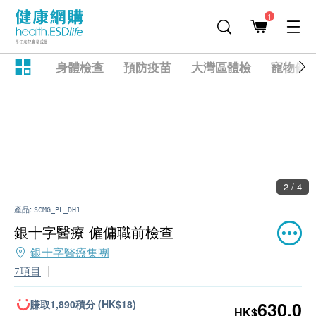
1
身體檢查
預防疫苗
大灣區體檢
寵物健
2 / 4
產品:
SCMG_PL_DH1
銀十字醫療 僱傭職前檢查
銀十字醫療集團
7項目
賺取1,890積分 (HK$18)
630.0
HK$