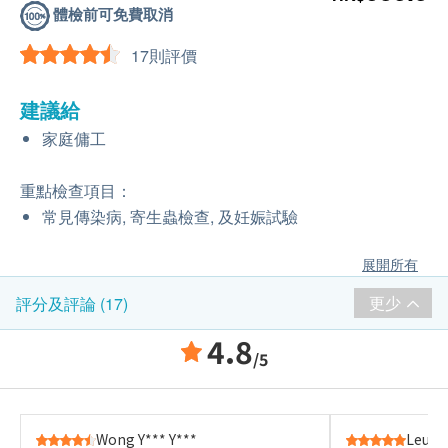
體檢前可免費取消
17則評價
建議給
家庭傭工
重點檢查項目：
常見傳染病, 寄生蟲檢查, 及妊娠試驗
展開所有
更少
評分及評論 (17)
4.8
/5
Wong Y*** Y***
Leung 