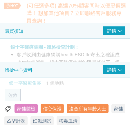
(可任選多項) 高達70%顧客同時以優惠價選
泌尿情況
購！
想加其他項目？立即聯絡客戶服務專
小便妊娠試驗 (驗孕)
員查詢！
肝功能檢驗
大便
詳情
購買須知
總蛋白質、白蛋白、球蛋白、白蛋白及球蛋白比率、總膽紅
素、直接膽紅素、間接膽紅素、丙種谷氨酸轉肽酶、鹼性磷酸
蟲卵及寄生蟲
酶、谷草轉氨酶、谷丙轉氨酶
銀十字醫療集團 - 體格檢查計劃：
400.0
HK$
乙型肝炎檢查
客戶收到由健康網購health.ESDlife寄出之確認成
功付款電郵後，銀十字醫療集團的職員將於下一個
更年期賀爾蒙檢查
乙型肝炎表面抗原
工作天辦公時間內，致電客戶預約身體檢查的時間
詳情
體檢中心資料
雌二醇、卵胞刺激素
490.0
及地點。
梅毒
HK$
銀十字醫療集團
1 個地點
本身體檢查計劃有效期為一年，客戶必須於一年內
梅毒血清試驗
心臟檢查
(由確認付款日期起計) 接受有關檢查，否則逾期作
佐敦
空腹血糖、糖化血紅素、腎功能檢驗、尿酸、鈣、磷酸鹽、血
廢
愛滋病 HIV
脂肪檢查、超低密度膽固醇、丙類反應蛋白
(
高敏感
)
、促甲狀
在一般情況下，健康報告將於驗身後七個工作天
腺激素、同型半胱胺酸
家傭體檢
信心保證
適合所有年齡人士
家傭
九龍佐敦道23-29號新寶廣場19樓 (佐敦地鐵站樓上)
1,000.0
愛滋病毒 I及II 型抗原及抗體
訂購一經確認，不設退款
HK$
乙型肝炎
妊娠測試
梅毒血清
顯示地圖
如有爭議，健康網購health.ESDlife保留最後決定
報告
糖尿病籂查
權