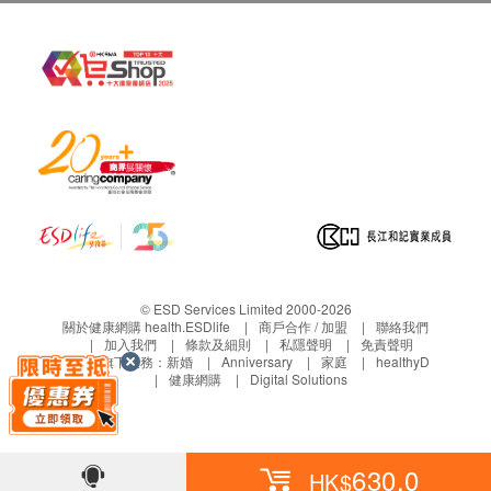
男性腫瘤指標2
甲種胎兒蛋白、癌胚抗原、前列腺特異抗原、癌抗原
19.9 (
胰
臟
)
、艾巴氏病毒抗體
(EA+NA) IgA
1,500.0
HK$
男性腫瘤指標3
甲種胎兒蛋白、癌胚抗原、前列腺特異抗原、癌抗原
19.9 (
胰
臟
)
、癌抗原
72.4 (
胃及腸
)
、鱗狀細胞癌抗原
(
肺
)
、艾巴氏病
毒抗體
(EA+NA) IgA
2,400.0
HK$
女性腫瘤指標1
甲種胎兒蛋白、癌胚抗原、癌抗原
19.9 (
胰臟
)
、癌抗原
125
© ESD Services Limited 2000-2026
(
卵巢
)
、癌抗原
15.3 (
乳房
)
關於健康網購 health.ESDlife
商戶合作 / 加盟
聯絡我們
1,200.0
HK$
加入我們
條款及細則
私隱聲明
免責聲明
生活易旗下業務：
新婚
Anniversary
家庭
healthyD
健康網購
Digital Solutions
女性腫瘤指標2
甲種胎兒蛋白、癌胚抗原、癌抗原
19.9 (
胰臟
)
、癌抗原
125
(
卵巢
)
、癌抗原
15.3 (
乳房
)
、艾巴氏病毒抗體
(EA+NA) IgA
1,700.0
HK$
630.0
HK$