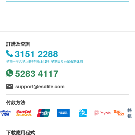
此項交易必須經醫生評估是否適合進行疫苗註射。
如醫生認為不適合註射疫苗，將取消此計劃的服
務，全數費用退回
（不包括新冠疫苗相關計劃）
。
疫苗註射均由註冊醫生/醫護人員負責註射程序。
訂購及查詢
使用長者醫療券
3151 2288
如希望使用長者醫療券進行支付，請在訂購前先聯絡
健康網購，以便我們為您做出相應的安排。
星期一至六早上9時至晚上12時; 星期日及公眾假期休息
5283 4117
免責聲明：
所有健康檢查/服務並非作為醫務診斷或治療用
support@esdlife.com
途。當閣下身體健康出現任何疾病徵兆時，應立即
諮詢有認可資格的醫生，作出診斷及治療。
付款方法
本服務/產品由商戶提供。生活易【健康網購
轉
帳
health.ESDlife】並沒有經營或提供本服務/產品。
有關此服務/產品的錯漏或延誤，或因使用此服務/
下載應用程式
產品而引致的損失、損害、受傷或法律訴訟，健康