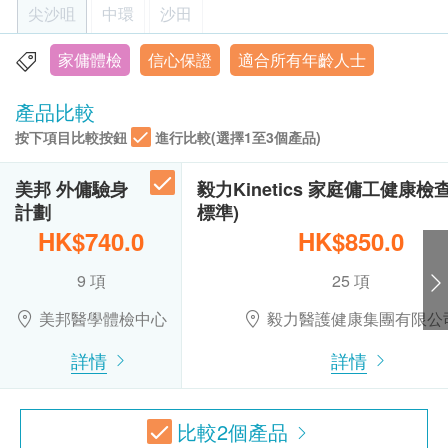
以確認身份。
尖沙咀
中環
沙田
小便尿膽素
身體檢查服務計劃有效期為6個月，客戶必須於6個
小便白血球
月內 (由確認付款日期起計) 接受有關服務，逾期作
家傭體檢
信心保證
適合所有年齡人士
香港九龍尖沙咀彌敦道26號1302-1305室
小便清濁度
廢。
小便膽紅素定性
顯示地圖
訂購一經確認，不設退款。
產品比較
小便血
進行身體檢查後，一般情況下，可於10至14個工
按下項目比較按鈕
進行比較(選擇1至3個產品)
星期一至五：9:00a.m. – 1:30p.m.; 2:30p.m. – 6:30p.m.
小便顏色
作天內獲得驗身報告。如有需要特別快速報告，可
星期六︰9:00a.m. – 6:30p.m.
小便酮
星期日及公眾假期︰休息
向醫護人員提出，作出特別安排。
美邦 外傭驗身
毅力Kinetics 家庭傭工健康檢查
小便白蛋白
計劃
標準)
所有自選項目一經電話確認預約後, 項目不得作出
小便肌酸酐
HK$740.0
HK$850.0
更改。
尿球蛋白/肌酸酐比率
附加項目檢驗者必須跟計劃檢驗者為同一人。
尿蛋白/肌酸酐比率
9 項
25 項
如有爭議，健康網購health.ESDlife及時代醫療服
大便
務中心保留最後決定權。
美邦醫學體檢中心
毅力醫護健康集團有限公
糞便細菌檢查
詳情
詳情
疫苗注射
（不包括新冠疫苗相關計劃）
：
乙型肝炎檢查
一般疫苗注射服務計劃有效期為6個月，客戶必須
於6個月內 (由確認付款日期起計) 接受有關服務，
比較
2
個產品
乙型肝炎表面抗原
逾期作廢。