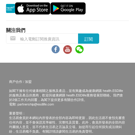
網購health.ESDlife概不負責。一切有關的索償或
查詢，須向提供服務之體檢中心或商戶提出。
關注我們
訂閱
商戶合作 / 加盟
如閣下擁有任何健康相關之服務及產品，並有興趣成為健康網購 health.ESDlife
的服務及產品供應商，歡迎與健康網購 health.ESDlife業務發展部聯絡。我們會
於2個工作天內回覆，為閣下提供更多有關合作詳情。
電郵:
partnership@esdlife.com
重要聲明：
生活易會員於本網站內所發表的全部內容為即時更新，因此生活易不會預先審查
任何內容，並不會保證其準確性、完整性及質量。此外，會員所發表的全部內容
均屬個人意見，並不代表生活易之言論及立場。如從而引起任何損失或法律糾
紛，生活易概不負責。有關詳情請參閱生活易的免責聲明。