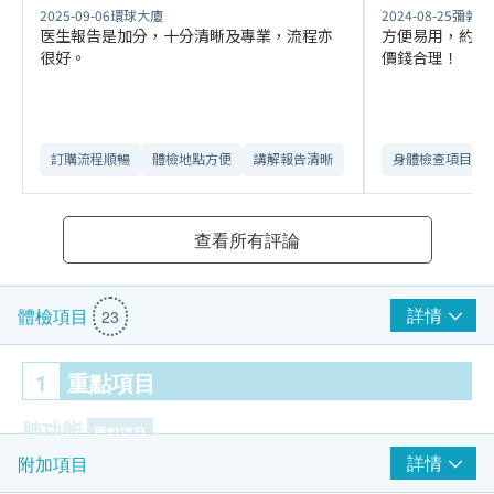
2025-09-06
環球大廈
2024-08-25
彌敦道
医生報告是加分，十分清晰及專業，流程亦
方便易用，約期
很好。
價錢合理！
訂購流程順暢
體檢地點方便
講解報告清晰​
身體檢查項目全
查看所有評論
詳情
體檢項目
23
1
重點項目
肺功能
重點項目
詳情
附加項目
胸肺X光