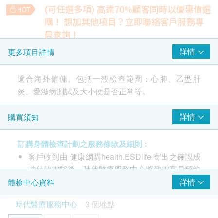
(可任選多項) 高達70%顧客同時以優惠價選
愛滋病 HIV
重點項目
購！
想加其他項目？立即聯絡客戶服務專
愛滋病病毒P24抗原
員查詢！
愛滋病病毒抗體一及二
乙型肝炎表面抗原
詳情
更多項目詳情
肝炎檢查
250.0
HK$
2
基本項目
適合海外僱傭。包括一般檢查範圍：心肺、乙型肝
炎、愛滋病測試及大小便是否正常等。
乙型肝炎表面抗體
基本健康評估
肝炎伸延檢查
260.0
HK$
脈搏率
詳情
購買須知
該家傭計劃一般檢查範圍：心肺、乙型肝炎、愛滋病
血壓
測試及大小便是否正常等，為僱主提供足夠的資訊。
驗孕
訂購身體檢查計劃之服務條款及細則：
妊娠測試
泌尿情況
100.0
HK$
客戶收到由 健康網購health.ESDlife 寄出之確認成
注意事項:
小便硝酸盬
功付款電郵後，時代醫療服務中心將致電客戶預約
- 請詳閱以下「條款及細則」了解更多服務需知及注
肝超聲波
小便酸鹼度
身體檢查的時間及地點。
詳情
體檢中心資料
意事項
可探測肝癌、肝硬化、脂肪肝等(此檢查項目或需另約日期到
小便蛋白質
時代醫療服務中心 - 預約或查詢：3585 8533
指定中心進行檢查)
小便比重
時代醫療服務中心
3 個地點
1,100.0
客戶必須於預約當天出示身份證及列印訂購確認信
HK$
小便尿糖