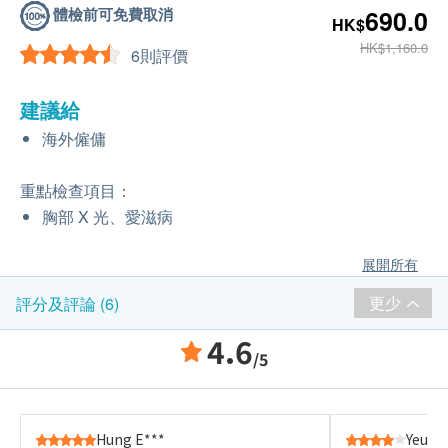
體檢前可免費取消
690.0
HK$
HK$1,160.0
6則評價
建議給
海外僱傭
重點檢查項目：
胸部 X 光、愛滋病
展開所有
更少
評分及評論 (6)
4.6
/5
Hung E***
Yeung 