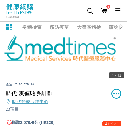
1
身體檢查
預防疫苗
大灣區體檢
寵物健
1 / 12
產品:
MT_TC_ESD_10
時代 家傭驗身計劃
時代醫療服務中心
23項目
賺取2,070積分 (HK$20)
41% off