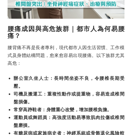
腰痛成因與高危族群｜都市人為何易腰
痛？
腰背痛不再是長者專利，現代都市人因生活習慣、工作模
式及身體結構問題，愈來愈容易出現腰痛。以下族群尤其
高危：
辦公室久坐人士：長時間坐姿不良，令腰椎長期受
壓。
司機及搬運工：重複性動作或提重物，容易造成椎間
盤損傷。
常穿高踭鞋者：身體重心改變，增加腰椎負擔。
運動員或舞蹈員：高強度活動易導致肌肉拉傷或椎間
盤磨損。
有糖尿病或家族病史者：神經系統或骨骼退化風險較