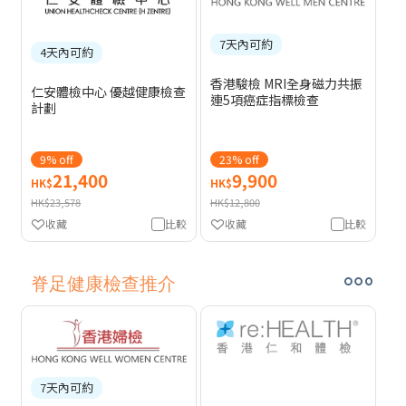
7天內可約
4天內可約
香港駿檢 MRI全身磁力共振
仁安體檢中心 優越健康檢查
連5項癌症指標檢查
計劃
9% off
23% off
21,400
9,900
HK$
HK$
HK$23,578
HK$12,800
收藏
比較
收藏
比較
脊足健康檢查推介
7天內可約