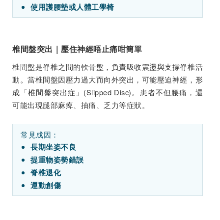
使用護腰墊或人體工學椅
椎間盤突出｜壓住神經唔止痛咁簡單
椎間盤是脊椎之間的軟骨盤，負責吸收震盪與支撐脊椎活
動。當椎間盤因壓力過大而向外突出，可能壓迫神經，形
成「椎間盤突出症」(Slipped Disc)。患者不但腰痛，還
可能出現腿部麻痺、抽痛、乏力等症狀。
常見成因：
長期坐姿不良
提重物姿勢錯誤
脊椎退化
運動創傷