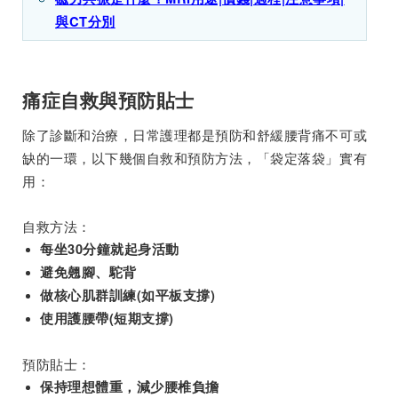
與CT分別
痛症自救與預防貼士
除了診斷和治療，日常護理都是預防和舒緩腰背痛不可或
缺的一環，以下幾個自救和預防方法，「袋定落袋」實有
用：
自救方法：
每坐30分鐘就起身活動
避免翹腳、駝背
做核心肌群訓練(如平板支撐)
使用護腰帶(短期支撐)
預防貼士：
保持理想體重，減少腰椎負擔