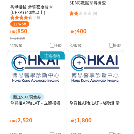
SEMG電腦脊骨檢查
香港婦檢 骨質密度檢查
(DEXA) (40歲以上)
(4)
(46)
32% off
850
400
HK$
HK$
HK$1,250
收藏
比較
收藏
比較
送禮物
贈送$100現金券
全脊椎AP和LAT - 立體模擬
全脊椎AP和LAT - 姿勢測量
2,520
1,800
HK$
HK$