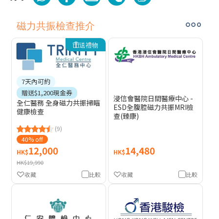
磁力共振檢查推介
送禮物
7天內可約
贈送$1,200現金券
浸信會醫院日間醫療中心 -
全仁醫務 全身磁力共振掃瞄
ESD全腹腔磁力共振MRI檢
健康檢查
查(臻康)
(9)
40% off
12,000
14,480
HK$
HK$
HK$19,990
收藏
比較
收藏
比較