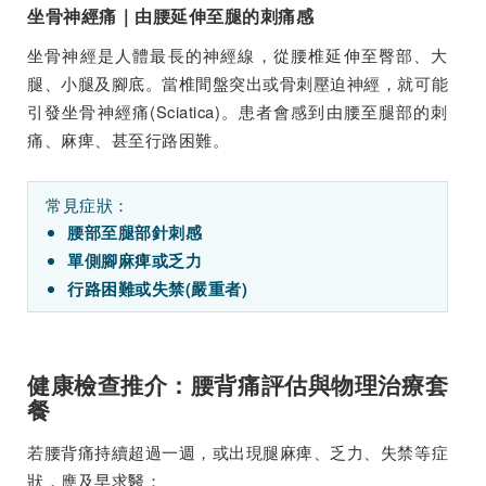
坐骨神經痛｜由腰延伸至腿的刺痛感
坐骨神經是人體最長的神經線，從腰椎延伸至臀部、大
腿、小腿及腳底。當椎間盤突出或骨刺壓迫神經，就可能
引發坐骨神經痛(Sciatica)。患者會感到由腰至腿部的刺
痛、麻痺、甚至行路困難。
常見症狀：
腰部至腿部針刺感
單側腳麻痺或乏力
行路困難或失禁(嚴重者)
健康檢查推介：腰背痛評估與物理治療套
餐
若腰背痛持續超過一週，或出現腿麻痺、乏力、失禁等症
狀，應及早求醫：