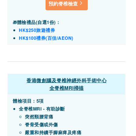
預約脊椎檢查
體檢禮品(
自選1份)
：
🎁
HK$250旅遊禮券
HK$100禮券(百佳/AEON)
香港微創腦及脊椎神經外科手術中心
全脊椎MRI掃描
體檢項目：5項
全脊椎MRI - 有助診斷
突然頸腰背痛
脊骨受傷或外傷
嚴重和持續手腳麻痺及疼痛