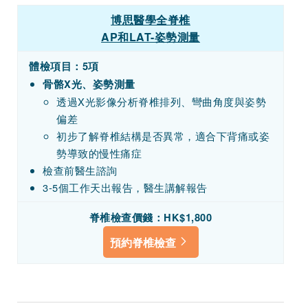
博思醫學全脊椎
AP和LAT-姿勢測量
體檢項目：5項
骨骼X光、姿勢測量
透過X光影像分析脊椎排列、彎曲角度與姿勢
偏差
初步了解脊椎結構是否異常，適合下背痛或姿
勢導致的慢性痛症
檢查前醫生諮詢
3-5個工作天出報告，醫生講解報告
脊椎檢查價錢：HK$1,800
預約脊椎檢查