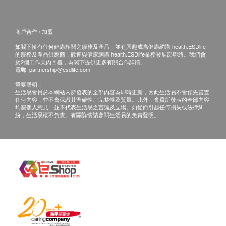
商戶合作 / 加盟
如閣下擁有任何健康相關之服務及產品，並有興趣成為健康網購 health.ESDlife
的服務及產品供應商，歡迎與健康網購 health.ESDlife業務發展部聯絡。我們會
於2個工作天內回覆，為閣下提供更多有關合作詳情。
電郵:
partnership@esdlife.com
重要聲明：
生活易會員於本網站內所發表的全部內容為即時更新，因此生活易不會預先審查
任何內容，並不會保證其準確性、完整性及質量。此外，會員所發表的全部內容
均屬個人意見，並不代表生活易之言論及立場。如從而引起任何損失或法律糾
紛，生活易概不負責。有關詳情請參閱生活易的免責聲明。