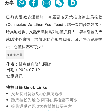
分享
巴黎奧運掀起運動熱，今屆更破天荒推出線上馬拉松
(Connected Marathon Pour Tous)，讓一眾跑步愛好者同
時異地起步。炎熱天氣長跑對心臟負荷大，容易引發先天
或隱性心臟病，增加運動猝死的風險。因此準備跑馬拉
松，心臟檢查不可少！
#健康專題
作者：
醫療健康資訊團隊
日期：
2024-07-12
健康資訊
快捷目錄 Quick Links
炎熱長跑誘發5大心臟病危機
跑馬拉松先驗心 兩項心臟檢查不可少
提防運動猝死 3大身體警號要注意