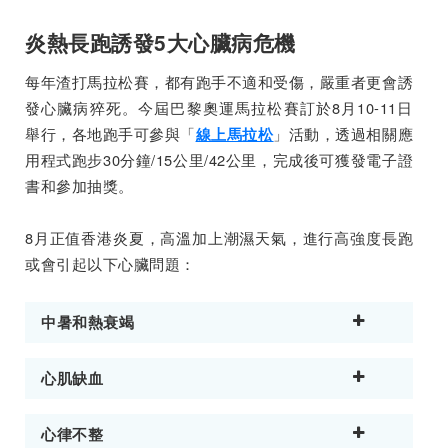
炎熱長跑誘發5大心臟病危機
每年渣打馬拉松賽，都有跑手不適和受傷，嚴重者更會誘
發心臟病猝死。今屆巴黎奧運馬拉松賽訂於8月10-11日
舉行，各地跑手可參與「
」活動，透過相關應
線上馬拉松
用程式跑步30分鐘/15公里/42公里，完成後可獲發電子證
書和參加抽獎。
8月正值香港炎夏，高溫加上潮濕天氣，進行高強度長跑
或會引起以下心臟問題：
中暑和熱衰竭
心肌缺血
心律不整