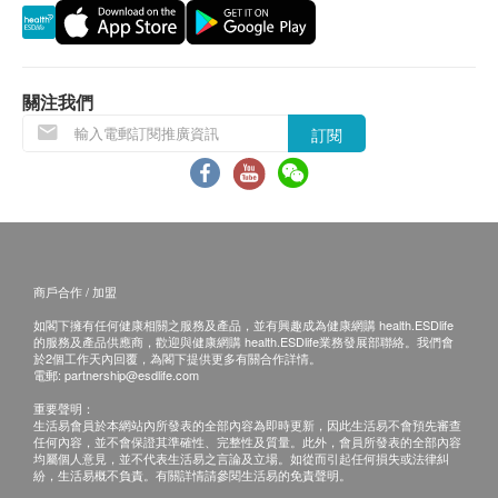
關注我們
訂閱
商戶合作 / 加盟
如閣下擁有任何健康相關之服務及產品，並有興趣成為健康網購 health.ESDlife
的服務及產品供應商，歡迎與健康網購 health.ESDlife業務發展部聯絡。我們會
於2個工作天內回覆，為閣下提供更多有關合作詳情。
電郵:
partnership@esdlife.com
重要聲明：
生活易會員於本網站內所發表的全部內容為即時更新，因此生活易不會預先審查
任何內容，並不會保證其準確性、完整性及質量。此外，會員所發表的全部內容
均屬個人意見，並不代表生活易之言論及立場。如從而引起任何損失或法律糾
紛，生活易概不負責。有關詳情請參閱生活易的免責聲明。