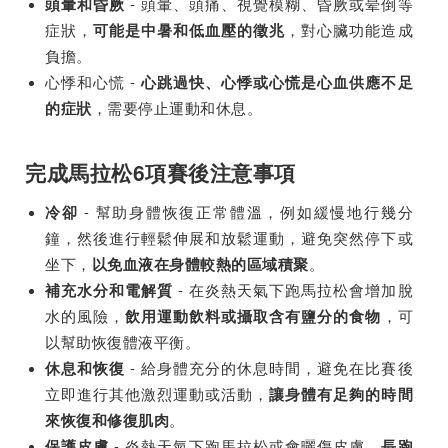
- 頭暈、頭痛、視覺模糊、昏厥或晕倒等
頭暈和昏厥
症狀，
，對心臟功能造成
可能是中暑和低血壓的徵兆
負擔。
心悸和心慌 -
心跳過快、心悸或心慌是心血供應不足
，需要停止運動和休息。
的症狀
完成馬拉松6項賽後注意事項
- 幫助身體恢復正常體溫，例如緩慢地行幾分
冷卻
鐘，然後進行輕鬆伸展和放鬆運動，避免突然停下或
坐下，
。
以免血液在身體較熱的區域積聚
- 在炎熱天氣下跑馬拉松會增加脫
補充水分和電解質
水的風險，
，可
飲用運動飲料或攝取含有鹽分的食物
以幫助恢復體液平衡。
- 給身體充分的休息時間，避免在比賽後
休息和恢復
立即進行其他激烈運動或活動，
讓身體有足夠的時間
。
來恢復和修復肌肉
- 炎熱天氣下跑馬拉松或會曬傷皮膚，
保護皮膚
長跑