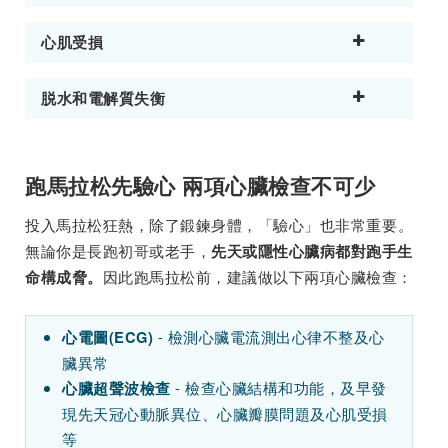
心肌受損
脱水和電解質失衡
跑馬拉松先驗心 兩項心臟檢查不可少
投入馬拉松狂熱，除了鍛鍊身體，「驗心」也非常重要。
無論你是長跑初哥或老手，
先天或隱性心臟病都對跑手生
因此跑馬拉松前，建議做以下兩項心臟檢查：
命構成脅。
- 檢測心臟電流測出心律不整及心
心電圖(ECG)
臟異常
- 檢查心臟結構和功能，及早發
心臟超聲波檢查
現先天冠心動脈異位、心臟瓣膜問題及心肌受損
等