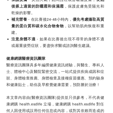
，保護皮膚免受陽光和
後搽上適當的防曬霜和保濕霜
乾燥的影響。
- 在比賽後24-48小時內，
補充營養
優先考慮攝取高質
，以幫助肌肉恢復和重
量的蛋白質和碳水化合物食物
建。
- 如果在比賽後出現不尋常的身體不適
注意身體不適
或嚴重疲勞症狀，要盡快求醫或諮詢醫生建議。
健康網購醫療資訊團隊
醫療資訊團隊具多年編撰健康資訊經驗，與醫生、專科人
士、體檢中心及醫院緊密交流，一站式提供疾病成因和症
狀、身體檢查推薦、身體檢查及接種疫苗優惠、預約驗身
和健康貼士，助你及早察覺健康需要，預防勝於治療！
本文章內容由(醫療資訊團隊)提供並只供參考，不代表健
康網購 health.esdlife 立場，健康網購 health.esdlife 對任
何人因使用或誤用任何信息或內容，或對其依賴而造成的