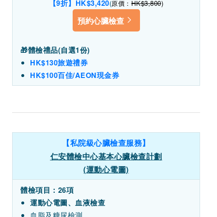
【9折】HK$3,420
(
原價：
HK$3,800
)
預約心臟檢查
🎁
體檢禮品(自選1份)
HK$130旅遊禮券
HK$100百佳/AEON現金券
【私院級心臟檢查服務】
仁安體檢中心基本心臟檢查計劃
(運動心電圖)
體檢項目：26項
運動心電圖、血液檢查
血脂及糖尿檢測