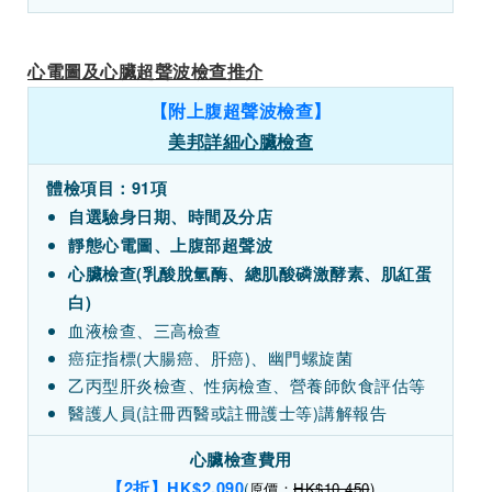
心電圖及心臟超聲波檢查推介
【附上腹超聲波檢查】
美邦詳細心臟檢查
體檢項目：91項
自選驗身日期、時間及分店
靜態心電圖、上腹部超聲波
心臟檢查(乳酸脫氫酶、總肌酸磷激酵素、肌紅蛋
白)
血液檢查、三高檢查
癌症指標(大腸癌、肝癌)、幽門螺旋菌
乙丙型肝炎檢查、性病檢查、營養師飲食評估等
醫護人員(註冊西醫或註冊護士等)講解報告
心臟檢查費用
【2折】HK$2,090
(
原價：
HK$10,450
)