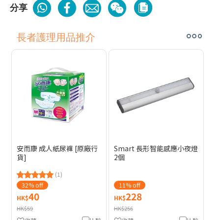
分享
長者護理用品推介
安而康 成人紙尿褲 [原廠行
Smart 長形智能感應小夜燈
貨]
2個
(1)
32% off
11% off
40
228
HK$
HK$
HK$59
HK$256