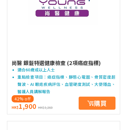
尚醫 銀髮特選健康檢查 (2項癌症指標)
適合60歲或以上人士
重點檢查項目：癌症指標、靜態心電圖、骨質密度超
聲波、AI 眼底疾病評估、血管硬度測試、大便隱血、
醫護人員講解報告
42% off
購買
1,900
HK$
HK$3,260