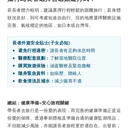
若長者體力較弱，建議選擇行程輕鬆的跟團旅行；若身體
狀況良好，則可考慮短途自由行。目的地應選擇醫療設施
完善、氣候穩定的地區，如日本或台灣等。
長者外遊安全貼士(子女必知)
讓長者有足夠休息時間
避免行程過密：
了解當地醫院位置
醫療配套規劃：
涵蓋醫療及緊急撤離
購買旅遊保險：
如病歷、聯絡人
隨身緊急資料：
減少腸胃不適
飲食清淡及補水：
總結：健康準備=安心旅程關鍵
帶長者去旅行是一份愛的表現，而完善的健康準備正是這
份愛的保障。透過事前體檢及準備合適的健康監測用品，
不但能減少風險，亦能讓長者旅程更舒適自在。出發前，