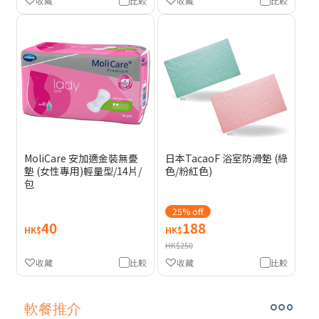
收藏
比較
收藏
比較
MoliCare 安加適金裝無憂
日本TacaoF 浴室防滑墊 (綠
墊 (女性專用)輕量型/14片/
色/粉紅色)
包
25% off
40
188
HK$
HK$
HK$250
收藏
比較
收藏
比較
軟餐推介