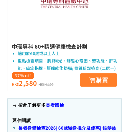
中環專科 60+精選健康檢查計劃
適用於60嵗或以上人士
重點檢查項目：胸肺X光、靜態心電圖、腎功能、肝功
能、癌症指標、肝纖維化掃描/ 骨質疏鬆檢查 (二選一)
37% off
購買
2,580
HK$
HK$4,100
→ 按此了解更多
長者體檢
延伸閱讀
長者身體檢查2026| 60歲驗身推介及優惠| 銀髮族