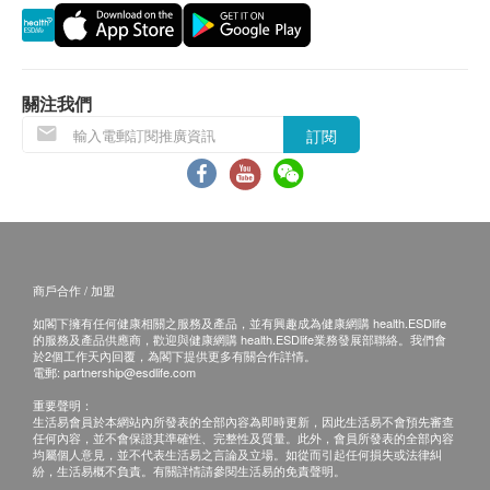
關注我們
訂閱
商戶合作 / 加盟
如閣下擁有任何健康相關之服務及產品，並有興趣成為健康網購 health.ESDlife
的服務及產品供應商，歡迎與健康網購 health.ESDlife業務發展部聯絡。我們會
於2個工作天內回覆，為閣下提供更多有關合作詳情。
電郵:
partnership@esdlife.com
重要聲明：
生活易會員於本網站內所發表的全部內容為即時更新，因此生活易不會預先審查
任何內容，並不會保證其準確性、完整性及質量。此外，會員所發表的全部內容
均屬個人意見，並不代表生活易之言論及立場。如從而引起任何損失或法律糾
紛，生活易概不負責。有關詳情請參閱生活易的免責聲明。