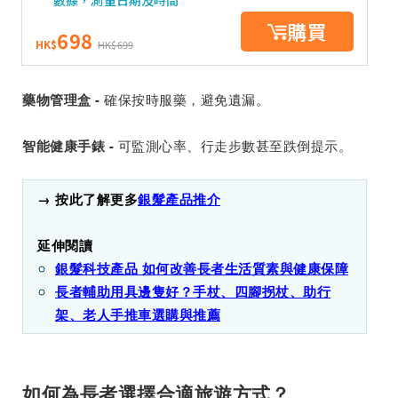
數據，測量日期及時間
購買
698
HK$
HK$699
確保按時服藥，避免遺漏。
藥物管理盒 -
可監測心率、行走步數甚至跌倒提示。
智能健康手錶 -
→ 按此了解更多
銀髮產品推介
延伸閱讀
銀髮科技產品 如何改善長者生活質素與健康保障
長者輔助用具邊隻好？手杖、四腳拐杖、助行
架、老人手推車選購與推薦
如何為長者選擇合適旅遊方式？