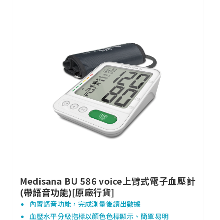
Medisana BU 586 voice上臂式電子血壓計
(帶語音功能)[原廠行貨]
內置語音功能，完成測量後讀出數據
血壓水平分級指標以顏色色標顯示、簡單易明