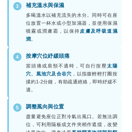
補充溫水與保濕
3
多喝溫水以補充流失的水分。同時可在座
位放置一杯水或小型加濕器，並使用保濕
噴霧或潤膚霜，以保持
皮膚及呼吸道濕
潤
。
按摩穴位紓緩頭痛
4
當頭痛或肩頸不適時，可自行按壓
太陽
穴、風池穴及合谷穴
，以指腹輕輕打圈按
揉約1-2分鐘，有助疏通經絡，即時紓緩不
適。
調整風向與位置
5
盡量避免座位正對冷氣出風口。若無法調
位，可利用隔板或文件夾稍作遮擋，改變