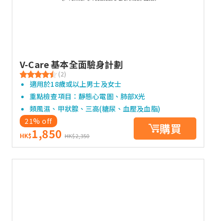
V-Care 基本全面驗身計劃
(2)
適用於18歲或以上男士及女士
重點檢查項目：靜態心電圖、肺部X光
類風濕、甲狀腺、三高(糖尿、血壓及血脂)
21% off
購買
1,850
HK$
HK$2,350