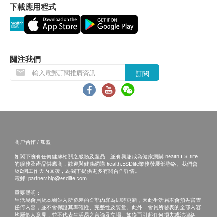
下載應用程式
關注我們
訂閱
商戶合作 / 加盟
如閣下擁有任何健康相關之服務及產品，並有興趣成為健康網購 health.ESDlife
的服務及產品供應商，歡迎與健康網購 health.ESDlife業務發展部聯絡。我們會
於2個工作天內回覆，為閣下提供更多有關合作詳情。
電郵:
partnership@esdlife.com
重要聲明：
生活易會員於本網站內所發表的全部內容為即時更新，因此生活易不會預先審查
任何內容，並不會保證其準確性、完整性及質量。此外，會員所發表的全部內容
均屬個人意見，並不代表生活易之言論及立場。如從而引起任何損失或法律糾