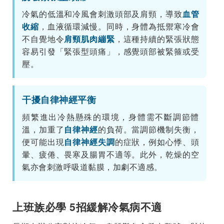
冷氣的低溫和冷風會刺激頭部及肩頸，導致
血管
收縮
，血液循環減慢。同時，身體為抵禦寒冷會
不自覺地令
肩頸肌肉繃緊
，這種持續的緊張狀態
容易引發「緊張型頭痛」，感覺頭部被緊箍或受
壓。
干擾自律神經平衡
頻繁進出冷熱懸殊的環境，身體需不斷調節體
溫，加重了
自律神經
的負荷。當調節機制失衡，
便可能出現
自律神經失調
的症狀，例如心悸、頭
暈、疲倦、畏寒及腸胃不適等。此外，乾燥的空
氣亦會刺激呼吸道黏膜，加劇不適感。
上班族必學 5招緩解冷氣病不適