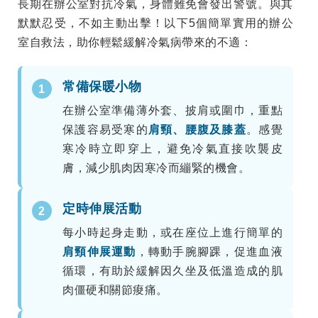
長期在辦公室對抗冷氣，身體難免會發出警號。與其
默默忍受，不如主動出擊！以下5個簡單實用的辦公
室自救法，助你輕鬆緩解冷氣病帶來的不適：
常備保暖小物
1
在辦公室準備薄外套、披肩或圍巾，重點
保護容易受寒的
肩頸、腰腹及膝蓋
。感覺
寒冷時立即穿上，避免冷氣直接吹襲皮
膚，減少肌肉因寒冷而繃緊的機會。
定時伸展活動
2
每小時起身走動，或在座位上進行簡單的
肩頸伸展運動
，轉動手腕腳踝，促進血液
循環，有助於緩解因久坐及低溫造成的肌
肉僵硬和關節痠痛。