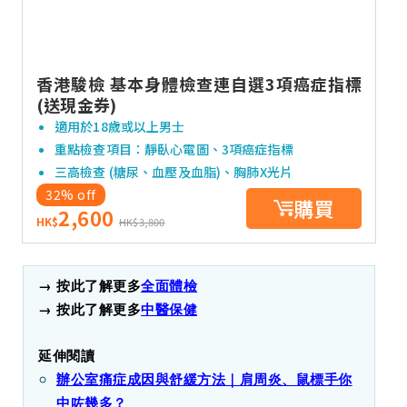
香港駿檢 基本身體檢查連自選3項癌症指標
(送現金券)
適用於18歲或以上男士
重點檢查項目：靜臥心電圖、3項癌症指標
三高檢查 (糖尿、血壓及血脂)、胸肺X光片
32% off
購買
2,600
HK$
HK$3,800
→ 按此了解更多
全面體檢
→ 按此了解更多
中醫保健
延伸閱讀
辦公室痛症成因與舒緩方法｜肩周炎、鼠標手你
中咗幾多？