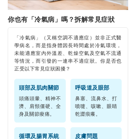
你也有「冷氣病」嗎？拆解常見症狀
「冷氣病」（又稱空調不適應症）並非正式醫
學病名，而是指身體因長時間處於冷氣環境，
未能適應室內外溫差、乾燥空氣及空氣不流通
等情況，而引發的一連串不適症狀。你是否也
正受以下常見症狀困擾？
頭部及肌肉關節
呼吸道及眼部
頭痛頭暈、精神不
鼻塞、流鼻水、打
濟、肩頸僵硬、全
噴嚏、咳嗽、眼睛
身及關節痠痛。
乾澀痕癢。
循環及腸胃系統
皮膚問題