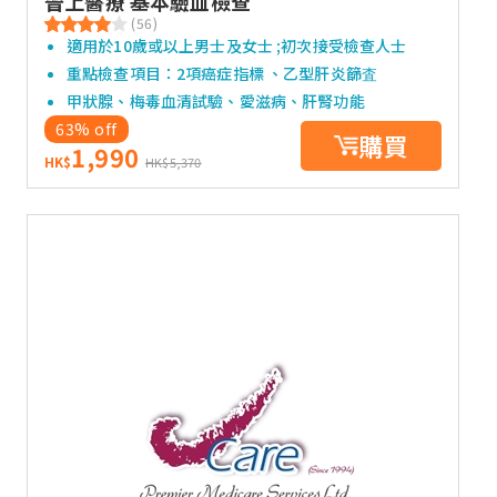
晉上醫療 基本驗血檢查
(56)
適用於10歲或以上男士及女士 ;初次接受檢查人士
重點檢查項目：2項癌症指標 、乙型肝炎篩査
甲狀腺、梅毒血清試驗、愛滋病、肝腎功能
63% off
購買
1,990
HK$
HK$5,370