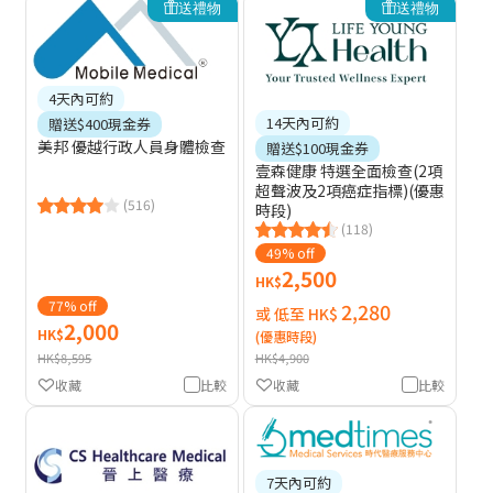
送禮物
送禮物
4天內可約
14天內可約
贈送$400現金券
美邦 優越行政人員身體檢查
贈送$100現金券
壹森健康 特選全面檢查(2項
超聲波及2項癌症指標)(優惠
(516)
時段)
(118)
49% off
2,500
HK$
77% off
2,280
或 低至 HK$
2,000
HK$
(優惠時段)
HK$8,595
HK$4,900
收藏
比較
收藏
比較
7天內可約