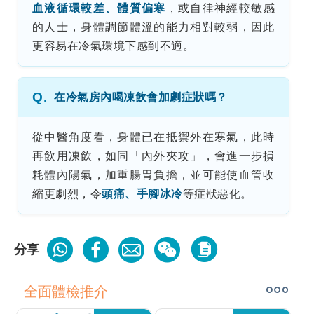
血液循環較差、體質偏寒
，或自律神經較敏感
的人士，身體調節體溫的能力相對較弱，因此
更容易在冷氣環境下感到不適。
Q.
在冷氣房內喝凍飲會加劇症狀嗎？
從中醫角度看，身體已在抵禦外在寒氣，此時
再飲用凍飲，如同「內外夾攻」，會進一步損
耗體內陽氣，加重腸胃負擔，並可能使血管收
縮更劇烈，令
頭痛、手腳冰冷
等症狀惡化。
分享
全面體檢推介