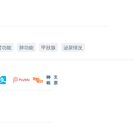
腎功能
肺功能
甲狀腺
泌尿情況
轉
支
帳
票