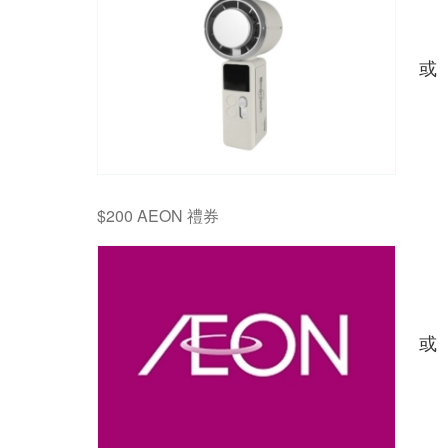
或
$200 AEON 禮券
或