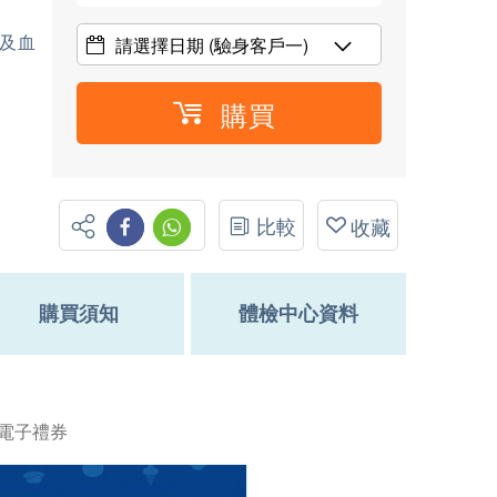
壓及血
請選擇日期
(驗身客戶一)
購買
比較
收藏
購買須知
體檢中心資料
佳電子禮券