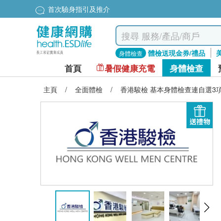
首次驗身指引及推介
體檢送現金券/禮品
身體檢查
首頁
暑假健康充電
身體檢查
主頁
/
全面體檢
/
香港駿檢 基本身體檢查連自選3項
送禮物