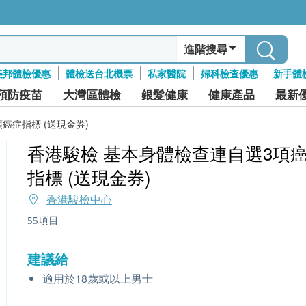
進階搜尋
美邦體檢優惠
體檢送台北機票
私家醫院
婦科檢查優惠
新手體
預防疫苗
大灣區體檢
銀髮健康
健康產品
最新
癌症指標 (送現金券)
香港駿檢 基本身體檢查連自選3項
指標 (送現金券)
香港駿檢中心
55項目
建議給
適用於18歲或以上男士