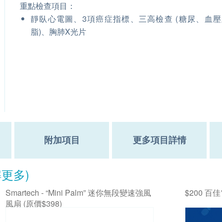
重點檢查項目：
靜臥心電圖、3項癌症指標、三高檢查 (糖尿、血
脂)、胸肺X光片
附加項目
更多項目詳情
解更多)
Smartech - “Mini Palm” 迷你無段變速強風
$200 百
風扇 (原價$398)