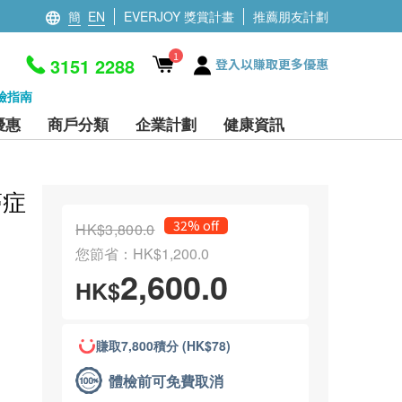
簡
EN
EVERJOY 獎賞計畫
推薦朋友計劃
1
3151 2288
登入以賺取更多優惠
檢指南
優惠
商戶分類
企業計劃
健康資訊
癌症
32% off
HK$3,800.0
您節省：HK$1,200.0
2,600.0
HK$
賺取7,800積分 (HK$78)
體檢前可免費取消