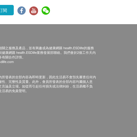
訂閱
之服務及產品，並有興趣成為健康網購 health.ESDlife的服務
康網購 health.ESDlife業務發展部聯絡。我們會於2個工作天內
多有關合作詳情。
dlife.com
內所發表的全部內容為即時更新，因此生活易不會預先審查任何內
確性、完整性及質量。此外，會員所發表的全部內容均屬個人意
之言論及立場。如從而引起任何損失或法律糾紛，生活易概不負
生活易的免責聲明。