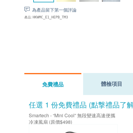
為產品留下第一個評論
產品:
HKWMC_E1_HEPB_TM3
體檢項目
免費禮品
任選 1 份免費禮品 (點撃禮品了
Smartech - “Mini Cool” 無段變速高速便攜
冷凍風扇 (原價$498)