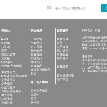
保健品
家居健康
健康資訊
商戶合作 / 加盟
如閣下擁有任何健康相關
NMN
日常家電
身體檢查
及產品供應商，歡迎與健
滴雞精
空氣淨化
疫苗
回覆，為閣下提供更
益生菌
廚房電器
家居健康
電郵:
partnership@es
蟲草
寵物健康
個人健康
靈芝及雲芝
長者健康
有機食品
重要聲明：
滴魚精
防疫產品
寵物健康
生活易會員於本網站
Omega 3
睡眠用品
容，並不會保證其準
維他命 及 礦物質
害蟲處理
常見問題
見，並不代表生活易
健康及有機食品
責。有關詳情請參閱
強化免疫力
飲品
首次驗身指引
腸道及消化系統健康
熱門問題
女士及美容
電子個人護理
瘦身纖體
心血管健康
面部美容儀器
骨骼及關節健康
電鬚刨
男士健康
風筒
頭髮護理
脫毛器
孕婦健康