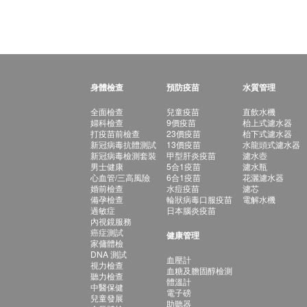
身體檢查
預防疫苗
水質管理
全面檢查
兒童疫苗
直飲水機
婦科檢查
9價疫苗
枱上式濾水器
打疫苗前檢查
23價疫苗
枱下式濾水器
新冠病毒抗體測試
13價疫苗
水龍頭式濾水器
新冠病毒檢測套裝
甲型肝炎疫苗
濾水壺
男士健康
5合1疫苗
濾水瓶
心血管/三高風險
6合1疫苗
花灑濾水器
婚前檢查
水痘疫苗
濾芯
備孕檢查
輪狀病毒口服疫苗
電解水機
過敏症
日本腦炎疫苗
內視鏡服務
癌症測試
健康管理
家傭體檢
DNA 測試
血壓計
視力檢查
血糖及膽固醇檢測
聽力檢查
體溫計
中醫保健
電子磅
兒童發展
助聽器