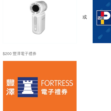
或
$200 豐澤電子禮券