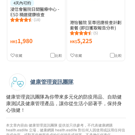
4天內可約
浸信會醫院日間醫療中心 -
ESD 精選健康檢查
(18)
港怡醫院 至尊迅捷檢查計劃
套餐 (即日獲取報告分析)
(5)
1,980
5,225
HK$
HK$
收藏
比較
收藏
比較
健康管理資訊團隊
健康管理資訊團隊為你帶來多元化的防疫用品、自助健
康測試及健康管理產品，讓你從生活小節著手，保持身
心強健！
本文章內容由 健康管理資訊團隊 提供並只供參考，不代表健康網購
health.esdlife 立場，健康網購 health.esdlife 對任何人因使用或誤用任何信
息或內容，或對其依賴而造成的任何損失或損害，不承擔任何責任。