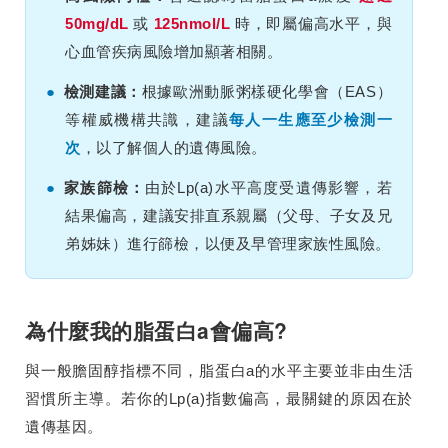
50mg/dL
或
125nmol/L
時，即屬偏高水平，與
心血管疾病風險增加顯著相關。
●
檢測建議：
根據歐洲動脈粥樣硬化學會（EAS）
等權威機構共識，建議
每人一生應至少檢測一
次
，以了解個人的遺傳風險。
●
家族篩檢：
由於Lp(a)水平高度受遺傳影響，若
結果偏高，建議安排直系親屬（父母、子女及兄
弟姊妹）進行篩檢，以便及早管理家族性風險。
為什麼我的脂蛋白a會偏高?
與一般膽固醇指標不同，脂蛋白a的水平主要並非由生活
習慣所主導。若你的Lp(a)指數偏高，最關鍵的原因在於
遺傳基因。