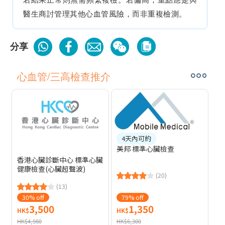
若結果正常則無需頻繁複檢。若偏高，重點應是與
醫生商討管理其他心血管風險，而非重複檢測。
分享
心血管/三高檢查推介
4天內可約
美邦 標準心臟檢查
香港心臟診斷中心 標準心臟
健康檢查(心臟超聲波)
(20)
(13)
30% off
79% off
3,500
1,350
HK$
HK$
HK$4,980
HK$6,300