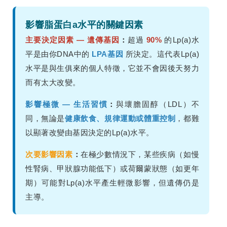
影響脂蛋白a水平的關鍵因素
主要決定因素 — 遺傳基因
：
超過
90%
的Lp(a)水
平是由你DNA中的
LPA基因
所決定。這代表Lp(a)
水平是與生俱來的個人特徵，它並不會因後天努力
而有太大改變。
影響極微 — 生活習慣
：
與壞膽固醇（LDL）不
同，無論是
健康飲食、規律運動或體重控制
，都難
以顯著改變由基因決定的Lp(a)水平。
次要影響因素
：
在極少數情況下，某些疾病（如慢
性腎病、甲狀腺功能低下）或荷爾蒙狀態（如更年
期）可能對Lp(a)水平產生輕微影響，但遺傳仍是
主導。