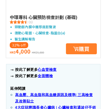
中環專科 心臟預防檢查計劃 (基礎)
(1)
頸動脈內膜中層厚度超聲波
運動心電圖、心臟檢查-脂蛋白(a)
醫生講解報告
32% off
購買
4,000
HK$
HK$5,880
→ 按此了解更多
心血管檢查
→ 按此了解更多
全面體檢
延伸閱讀
高血壓、高血脂和高血糖原因及標準| 三高檢查
及改善貼士
4大症狀辨識長者心臟病 | 心臟檢查和通波仔手術