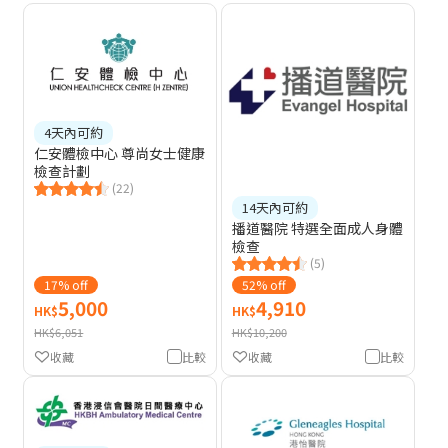
4天內可約
仁安體檢中心 尊尚女士健康
檢查計劃
(22)
14天內可約
播道醫院 特選全面成人身體
檢查
(5)
17% off
52% off
5,000
4,910
HK$
HK$
HK$6,051
HK$10,200
收藏
比較
收藏
比較