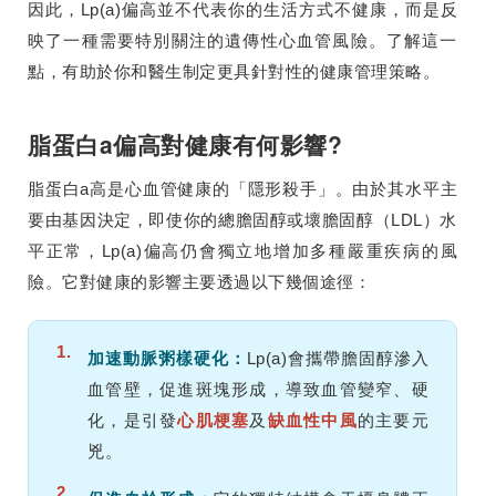
因此，Lp(a)偏高並不代表你的生活方式不健康，而是反
映了一種需要特別關注的遺傳性心血管風險。了解這一
點，有助於你和醫生制定更具針對性的健康管理策略。
脂蛋白a偏高對健康有何影響?
脂蛋白a高是心血管健康的「隱形殺手」。由於其水平主
要由基因決定，即使你的總膽固醇或壞膽固醇（LDL）水
平正常，Lp(a)偏高仍會獨立地增加多種嚴重疾病的風
險。它對健康的影響主要透過以下幾個途徑：
1.
加速動脈粥樣硬化：
Lp(a)會攜帶膽固醇滲入
血管壁，促進斑塊形成，導致血管變窄、硬
化，是引發
心肌梗塞
及
缺血性中風
的主要元
兇。
2.