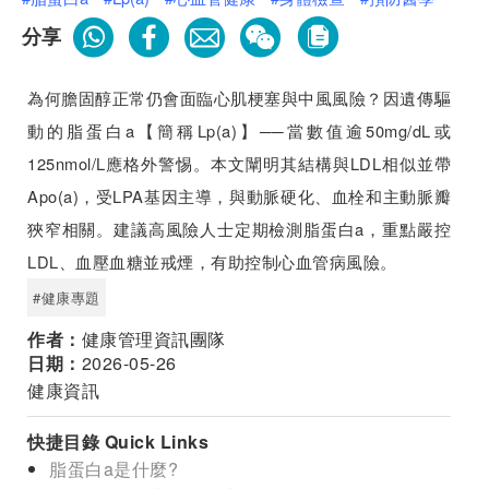
分享
為何膽固醇正常仍會面臨心肌梗塞與中風風險？因遺傳驅
動的脂蛋白a【簡稱Lp(a)】──當數值逾50mg/dL或
125nmol/L應格外警惕。本文闡明其結構與LDL相似並帶
Apo(a)，受LPA基因主導，與動脈硬化、血栓和主動脈瓣
狹窄相關。建議高風險人士定期檢測脂蛋白a，重點嚴控
LDL、血壓血糖並戒煙，有助控制心血管病風險。
#健康專題
作者：
健康管理資訊團隊
日期：
2026-05-26
健康資訊
快捷目錄 Quick Links
脂蛋白a是什麼?