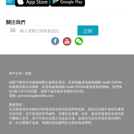
關注我們
訂閱
商戶合作 / 加盟
如閣下擁有任何健康相關之服務及產品，並有興趣成為健康網購 health.ESDlife
的服務及產品供應商，歡迎與健康網購 health.ESDlife業務發展部聯絡。我們會
於2個工作天內回覆，為閣下提供更多有關合作詳情。
電郵:
partnership@esdlife.com
重要聲明：
生活易會員於本網站內所發表的全部內容為即時更新，因此生活易不會預先審查
任何內容，並不會保證其準確性、完整性及質量。此外，會員所發表的全部內容
均屬個人意見，並不代表生活易之言論及立場。如從而引起任何損失或法律糾
紛，生活易概不負責。有關詳情請參閱生活易的免責聲明。