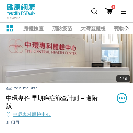
1
身體檢查
預防疫苗
大灣區體檢
寵物健
2 / 6
產品:
TCHC_ESD_SP29
中環專科 早期癌症篩查計劃 – 進階
版
中環專科體檢中心
38項目