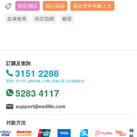
身體檢查計劃只適用於18歲或以上之人士。
癌症測試
信心保證
適合所有年齡人士
香港中環皇后大道中99號中環中心42樓4203室
血脂
血液檢查
星期一至五︰9:00a.m. – 6:00p.m.
癌症指標
糖尿
有效期
星期六：9:00a.m. – 1:00p.m.
總膽固醇
本身體檢查計劃有效期為6個月，客戶必須於6個月內
星期日及公眾假期︰休息
高密度脂膽固醇
(由確認付款日期起計)接受有關檢查，逾期作廢。
低密度脂膽固醇
總/高密度膽固醇比率
報告 (疫苗計劃除外)
三酸甘油脂
進行健康檢查後，一般情況下，需大概7 - 14 個工作
訂購及查詢
糖尿
天跟進檢查報告， 工作天不包括星期六、日及公眾假
3151 2288
期。 輪侯報告講解時間會因應不同情況(如個別化驗
空腹血糖
星期一至六早上9時至晚上12時; 星期日及公眾假期休息
項目所需時間或客人指明特定時段)而有所延長。
5283 4117
血液檢查
A. 本地及海外客戶:
嗜鹼粒白血球計數
support@esdlife.com
(1) 親身領取：直接前往中環專科體檢中心領取 及 聽
嗜鹼性白血球百份比
取醫生講解報告
嗜酸性白血球計數
付款方法
自取報告時間 :
嗜酸性白血球百份比
轉
星期一至五-上午 9am - 6pm
紅血球壓積量
帳