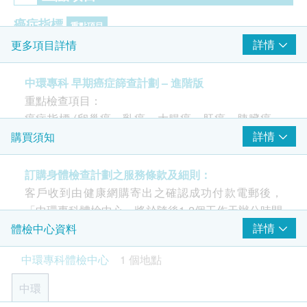
癌症指標
重點項目
詳情
更多項目詳情
癌指標AFP（肝癌）
癌指標 CA 19.9（胰臟癌）
中環專科 早期癌症篩查計劃 – 進階版
癌指標CEA（大腸癌）
重點檢查項目：
鼻咽癌病毒抗體
癌症指標 (卵巢癌、乳癌、大腸癌、肝癌、胰臟癌、
癌抗原15.3 (乳房) - 只限女性
胃癌、鼻咽癌、前列腺癌), 冠心病風險測試, 糖尿病檢
詳情
購買須知
癌抗原 (前列腺癌) - 只限男士
測及血液檢查
癌抗原125 (卵巢癌) - 只限女性
訂購身體檢查計劃之服務條款及細則：
定期檢查身體，除了能增強個人健康意識、令長期病
客戶收到由健康網購寄出之確認成功付款電郵後，
2
基本項目
病情及早發現、得以控制外；更能夠從中及早發現疾
「中環專科體檢中心」將於隨後1-2個工作天辦公時間
病先兆，大大減低因治療延誤而引致的問題，如龐大
基本健康評估
內，致電客戶預約身體檢查的時間及地點。客戶亦可
詳情
體檢中心資料
的醫療開支及風險等。
致電查詢或在訂單確認後一個工作天致電該中心預約
血壓
中環專科體檢中心
1 個地點
(電話/ Whatsapp：+852 5543 0000)。
身高
中環
脈搏率
年齡
體重