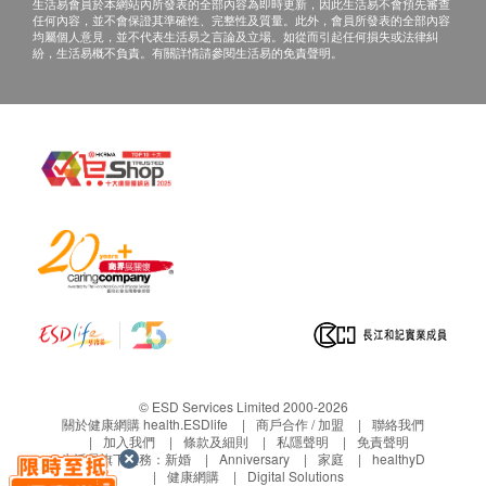
產品而引致的損失、損害、受傷或法律訴訟，健康
生活易會員於本網站內所發表的全部內容為即時更新，因此生活易不會預先審查
女西醫講解報告
任何內容，並不會保證其準確性、完整性及質量。此外，會員所發表的全部內容
網購health.ESDlife概不負責。一切有關的索償或
均屬個人意見，並不代表生活易之言論及立場。如從而引起任何損失或法律糾
紛，生活易概不負責。有關詳情請參閱生活易的免責聲明。
查詢，須向提供服務之體檢中心或商戶提出。
© ESD Services Limited 2000-2026
關於健康網購 health.ESDlife
商戶合作 / 加盟
聯絡我們
加入我們
條款及細則
私隱聲明
免責聲明
生活易旗下業務：
新婚
Anniversary
家庭
healthyD
健康網購
Digital Solutions