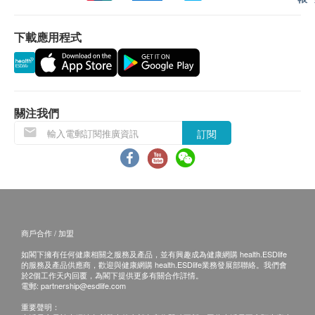
淋巴白血球計數
備註
淋巴球百份比
下載應用程式
講解醫療服務: 電話或會面只提供一次服務
單核白血球計數
客戶若體檢後3個月內不提取報告，所有報告一律
單核白血球百份比
作銷毀處理及不會存底，額外索取報告複印需付行
嗜中性白血球百份比
政費(另議)。
紅血球計數
關注我們
客人需自行承擔郵寄報告之風險。
白血球
如有爭議，健康網購health.ESDlife 及 中環專科體
訂閱
中性白血球
檢中心 保留最後決定權。
紅血球平均體積
血紅蛋白
免責聲明：
紅血球沉降率
所有健康檢查/服務並非作為醫務診斷或治療用
紅血球體積分佈
途。當閣下身體健康出現任何疾病徵兆時，應立即
平均血紅蛋白濃度
商戶合作 / 加盟
諮詢有認可資格的醫生，作出診斷及治療。
血小板
如閣下擁有任何健康相關之服務及產品，並有興趣成為健康網購 health.ESDlife
平均血紅蛋白
本服務/產品由商戶提供。生活易【健康網購
的服務及產品供應商，歡迎與健康網購 health.ESDlife業務發展部聯絡。我們會
於2個工作天內回覆，為閣下提供更多有關合作詳情。
health.ESDlife】並沒有經營或提供本服務/產品。
電郵:
partnership@esdlife.com
報告
有關此服務/產品的錯漏或延誤，或因使用此服務/
重要聲明：