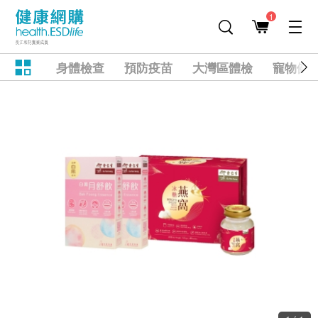
1
身體檢查
預防疫苗
大灣區體檢
寵物健