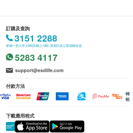
白鳳月舒飲:
送貨條款：
每月調補，補血養肝，適合有眼瞼白、唇白及
購買
余仁生
產品總額滿HK$400，即可享本地免費
舌白、面色萎黃、頭痛、暈眩、手腳冰冷等身
送貨服務。賬單總額未滿HK$400需附加HK$50運
訂購及查詢
體症狀人士。
費。
3151 2288
舒暢週期、調節情緒。
我們將於確定訂單後2-4個工作天內安排發貨。
補血暖身、改善血液循環、改善手腳冰冷、面
星期一至六早上9時至晚上12時; 星期日及公眾假期休息
不排除運送時間會因節日而有所影響。當八號烈風
色紅潤、氣血通暢。
5283 4117
訊號懸掛或黑色暴雨警告生效時，送貨服務時間將
會延遲。
服用方法
所有訂單須視乎相關貨品的供應情況再作最後確
support@esdlife.com
冰糖燕窩: 每日早晚各服一湯匙，連續服食一個月
認。倘若健康網購health.ESDlife未能提供任何訂
或以上，能使人體充份吸收燕窩的營養精華，從而
單上的貨品，健康網購health.ESDlife有權拒絕接
付款方法
達到養顏滋陰，強身健體之效
受該訂單，並且會於送貨前透過電話或電郵通知顧
轉
帳
白鳳月舒飲:
客再作安排。
日常保健: 每兩天1次,每次1包
重點調理: 週期前5天及後5天連續食用, 每次1包
下載應用程式
保用條款：
貨品質量保證，於顧客收到產品當日起計，使用
成份
期應最少有12個月或以上。(1包裝滴雞精屬短期貨