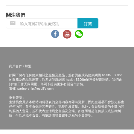
冰糖燕窩: 純水，名岩燕窩，冰糖
品，使用期有2個月或以上)
白鳳月舒飲: 粟米糖漿、黃芪、當歸、白术、熟地
關注我們
黃、茯苓、白芍、高麗參、炙甘草、川芎、陳皮、
退換條款：
訂閱
膠原蛋白、玫瑰菓
當顧客收取已訂購之貨品時，有責任檢查貨品是否
有損毀情況，一經確認簽收，恕不接受退換。
注意事項
退換產品必須包裝完整，如退換之產品有任何殘缺
白鳳月舒飲
或過期退回，供應商有權不受理。
感冒、咳嗽、發燒、經期或懷孕期間，應暫停食用
如有其他損壞或遺漏查詢，顧客必須保留有效收據
商戶合作 / 加盟
可直接食用、以溫開水冲調飲用或整包原封直接放
正本，並於送貨後3個工作天內按下列方式聯絡健
入沸水中浸泡加熱約3分鐘飲用。開封後請立即食
如閣下擁有任何健康相關之服務及產品，並有興趣成為健康網購 health.ESDlife
康網購health.ESDlife客戶服務部跟進。
的服務及產品供應商，歡迎與健康網購 health.ESDlife業務發展部聯絡。我們會
用完畢。
於2個工作天內回覆，為閣下提供更多有關合作詳情。
電郵:
partnership@esdlife.com
重要聲明：
生活易會員於本網站內所發表的全部內容為即時更新，因此生活易不會預先審查
任何內容，並不會保證其準確性、完整性及質量。此外，會員所發表的全部內容
均屬個人意見，並不代表生活易之言論及立場。如從而引起任何損失或法律糾
紛，生活易概不負責。有關詳情請參閱生活易的免責聲明。