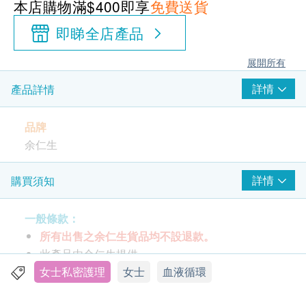
本店購物滿$400即享
免費送貨
即睇全店產品
展開所有
詳情
產品詳情
品牌
余仁生
包裝
詳情
購買須知
冰糖燕窩: 70克 (2.5安士) x 6樽
白鳳月舒飲: 10毫升 x 6包
一般條款：
所有出售之余仁生貨品均不設退款。
功效
此產品由余仁生提供。
冰糖燕窩: 採用上等名岩燕窩，以傳統方法燉製而
如有任何爭議，余仁生及健康網購health.ESDlife
女士私密護理
女士
血液循環
成。燕窩能潤肺養顏，強身健體。余仁生向來追求
保留最終決議權。
完美，產品天然純正。