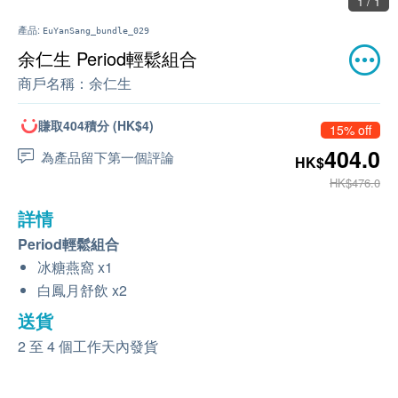
1 / 1
產品:
EuYanSang_bundle_029
余仁生 Period輕鬆組合
商戶名稱：
余仁生
賺取404積分 (HK$4)
15% off
404.0
為產品留下第一個評論
HK$
HK$476.0
詳情
Period輕鬆組合
冰糖燕窩 x1
白鳳月舒飲 x2
送貨
2 至 4 個工作天內發貨