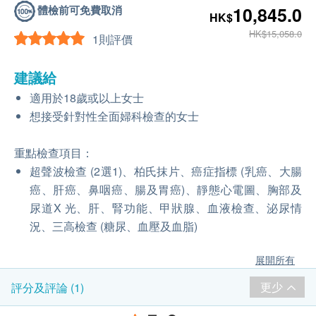
體檢前可免費取消
10,845.0
HK$
HK$15,058.0
1則評價
建議給
適用於18歲或以上女士
想接受針對性全面婦科檢查的女士
重點檢查項目：
超聲波檢查 (2選1)、柏氏抹片、癌症指標 (乳癌、大腸
癌、肝癌、鼻咽癌、腸及胃癌)、靜態心電圖、胸部及
尿道X 光、肝、腎功能、甲狀腺、血液檢查、泌尿情
況、三高檢查 (糖尿、血壓及血脂)
展開所有
更少
評分及評論 (1)