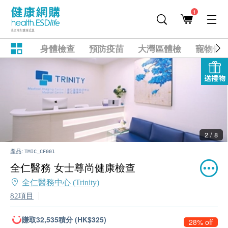
1
身體檢查
預防疫苗
大灣區體檢
寵物健
送禮物
2 / 8
產品:
TMIC_CF001
全仁醫務 女士尊尚健康檢查
全仁醫務中心 (Trinity)
82項目
賺取32,535積分 (HK$325)
28% off