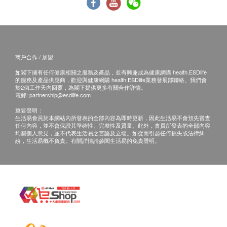
心臟檢查
自取報告時間 :
乳酸脫氫酶
星期一至五 : 上午 9時至下午7時
星期六 : 上午 9時至下午5時
基本健康評估
商戶合作 / 加盟
如閣下擁有任何健康相關之服務及產品，並有興趣成為健康網購 health.ESDlife
備註：
血壓
的服務及產品供應商，歡迎與健康網購 health.ESDlife業務發展部聯絡。我們會
脈搏率
Ａ. 如果客戶已完成電話或面解服務，若再要求
於2個工作天內回覆，為閣下提供更多有關合作詳情。
電郵:
partnership@esdlife.com
身高
講解，需另外收取$350解析報告費。
重要聲明：
體重
Ｂ. 客戶若體檢後三個月內不提取報告，所有報
生活易會員於本網站內所發表的全部內容為即時更新，因此生活易不會預先審查
身高體重比例指數分析
任何內容，並不會保證其準確性、完整性及質量。此外，會員所發表的全部內容
告一律作銷毀處理及不會存底。客戶如需額外索
均屬個人意見，並不代表生活易之言論及立場。如從而引起任何損失或法律糾
視力測試
取報
紛，生活易概不負責。有關詳情請參閱生活易的免責聲明。
色盲測試
告複印本(體檢後三個月內)，將收取$150行政
費。注意：複印本報告未必完整。
血脂
Ｃ. 客人需自行承擔速遞報告之風險。
總膽固醇
Ｄ. 所有身體檢查並非作為醫務診斷或治療用
高密度脂膽固醇
途，如需撰寫醫生轉介信，將作額外收費
低密度脂膽固醇
$350。