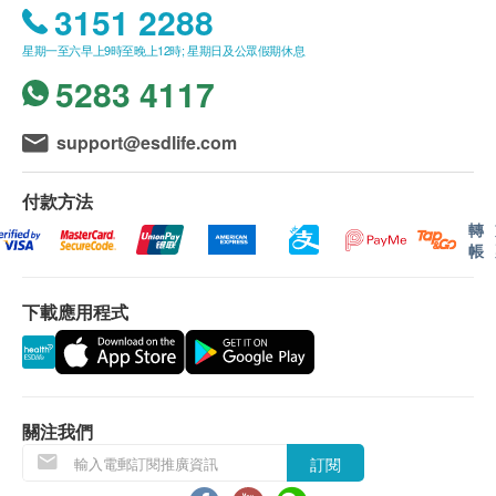
3151 2288
胸肺X光
B. 16歳至未滿18人士
星期一至六早上9時至晚上12時; 星期日及公眾假期休息
預先取同意書並由家長或監護人簽署妥當，可接受
泌尿情況
重點項目
5283 4117
客人自行到中心，出示已簽署的同意書及簽署者的
尿道平片(X-光檢查)
身份證明文件副本核實無誤後可提供服務。
本身體檢查計劃有效期為1年，客戶必須於1年內
support@esdlife.com
冠心病率檢查
重點項目
（由確認付款日期起計）接受有關檢查，客戶需提
靜態心電圖
前1個月預約相關檢查，逾期作廢。
付款方法
轉
癌症基因檢測
重點項目
帳
報告：
健康檢查後，一般情況下，需大概7-10個工作天跟
大腸癌
下載應用程式
進檢查報告， 工作天不包括星期六、日及公眾假
肝癌
$1300 hutchgo.com 旅遊禮券
期。 輪侯報告講解時間會因應不同情況（如個別
愛滋病 HIV
重點項目
化驗項目所需時間或客人指明特定時段）而有所延
長。
愛滋病抗體一及二
客人提取報告方案：
關注我們
(1) 親身前往全仁醫務中心提取並由醫生講解報告
訂閱
3
基本項目
(2) 電話講解報告 (自取報告)