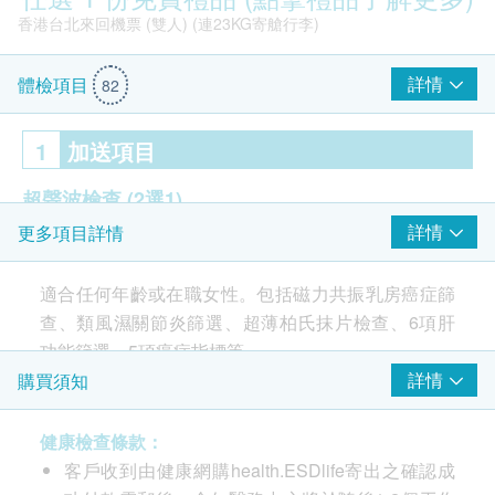
香港台北來回機票 (雙人) (連23KG寄艙行李)
詳情
體檢項目
82
1
加送項目
超聲波檢查
(2選1)
詳情
更多項目詳情
乳房超聲波及盆腔超聲波
3D乳房X光造影(適合40歲或以上女士)及乳房超聲波
適合任何年齡或在職女性。包括磁力共振乳房癌症篩
查、類風濕關節炎篩選、超薄柏氏抹片檢查、6項肝
2
重點項目
$1000 百佳電子禮券
功能篩選、5項癌症指標等。
（包括一次檢查前的醫生臨床評估
）
詳情
購買須知
子宮頸病變測試 (只限女士)
重點項目
超薄柏氏抹片 (只適合有性經驗的女性檢查)
健康檢查條款：
女士尊貴健康檢查包括磁力共振乳房癌症篩查、類風
客戶收到由健康網購health.ESDlife寄出之確認成
濕關節炎篩選、超薄柏氏抹片檢查、6項肝功能篩
癌症指標
重點項目