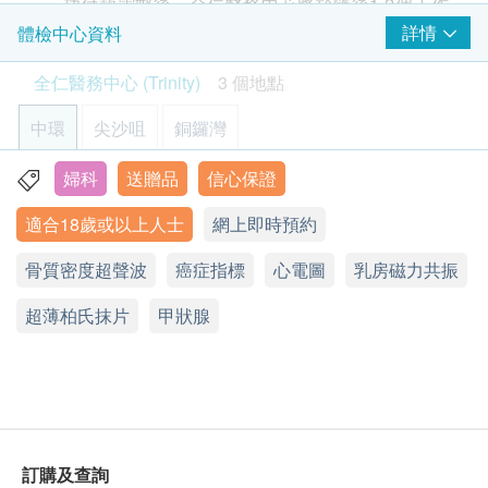
功付款電郵後，全仁醫務中心將於隨後1-2個工作
選、5項癌症指標等。
甲種胎蛋白 (肝癌)
天辦公時間內，致電客戶預約身體檢查的時間及地
詳情
體檢中心資料
注意事項:
癌抗原15.3 (乳癌)
點。客戶亦可致電查詢或在訂單確認後1個工作天
- 請詳閱以下「條款及細則」了解更多服務需知及注
全仁醫務中心 (Trinity)
3 個地點
致電該中心預約 (電話：2192 7022)。
意事項
大腸癌風險評估
重點項目
網上預約之時間可能受實際情況而有所更改，所有
中環
尖沙咀
銅鑼灣
癌胚抗原
預約時間以本中心職員與客人電話確認為準。
$1,000 AEON 禮券
如家長或監護人為未成年兒童購買身體檢查服務，
婦科
送贈品
信心保證
香港中環皇后大道中30號娛樂行7B&22B室
鼻咽癌風險評估
重點項目
需要留意以下事項：
適合18歲或以上人士
網上即時預約
顯示地圖
A. 10歳至16歳人士
艾柏斯坦氏病毒抗體
(1) 有家長或監護人陪同者：
骨質密度超聲波
星期一至五 : 9:00a.m.- 6:00p.m.
癌症指標
心電圖
乳房磁力共振
腸及胃癌風險評估
重點項目
在中心即場簽署同意書, 並出示身份證明文件，
星期六: 9:00a.m.- 5:00p.m.
超薄柏氏抹片
星期日及公眾假期:休息
經核實無誤後可提供服務。
甲狀腺
癌抗原72.4(胃及腸)
(2) 沒有家長或監護人陪同者：
癌症篩檢
預先取同意書並由家長或監護人簽署妥當，客
重點項目
人可由其他成年人陪同到中心，出示已簽
鼻咽癌
的同意書及簽署者的身份證明文件副本，經核實無
肺功能
誤後可提供服務。
重點項目
訂購及查詢
$1000 豐澤電子禮券