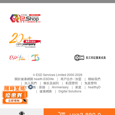
總蛋白質
所有身體檢查並非作為醫務診斷或治療用途，如報
白蛋白
告有異常而需要醫生寫轉介信, 不需要收取額外費
球蛋白
用。
白蛋白及球蛋白比率
如個別人士有特別醫療需求，會保留按情況徵收額
谷草轉氨酶
外費用的權利。
谷丙轉氨酶
柏氏抹片檢查適合有性經驗女士使用。
丙種谷氨基轉移酵素
經期期間不能進行柏氏抹片檢查及大小便化驗。
鹼性磷酸酶
如客人未能在體檢當日完成所有項目，例如大小便
化驗，需在１個月內補交。
腎功能
血肌酸酐
免責聲明：
© ESD Services Limited 2000-2026
尿素
所有健康檢查/服務並非作為醫務診斷或治療用
關於健康網購 health.ESDlife
商戶合作 / 加盟
聯絡我們
鈉
加入我們
條款及細則
私隱聲明
免責聲明
途。當閣下身體健康出現任何疾病徵兆時，應立即
生活易旗下業務：
新婚
Anniversary
家庭
healthyD
鉀
諮詢有認可資格的醫生，作出診斷及治療。
健康網購
Digital Solutions
氯化物
本服務/產品由商戶提供。生活易【健康網購
估計腎絲球過濾速率
health.ESDlife】並沒有經營或提供本服務/產品。
有關此服務/產品的錯漏或延誤，或因使用此服務/
甲狀腺
3,880.0