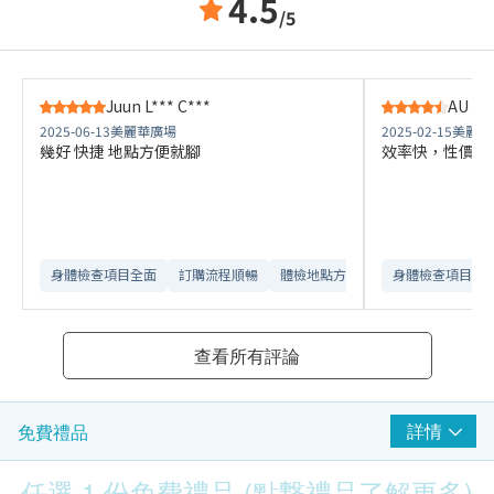
4.5
/5
Juun L*** C***
AU C**
2025-06-13
美麗華廣場
2025-02-15
美麗華
幾好 快捷 地點方便就腳
效率快，性價比
身體檢查項目全面
訂購流程順暢
體檢地點方便
身體檢查項目全
查看所有評論
詳情
免費禮品
任選 1 份免費禮品 (點撃禮品了解更多)