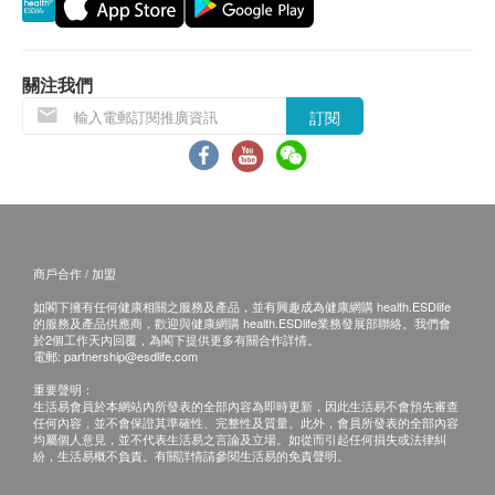
腰臀比
肥胖診斷
報告
基礎代謝卡路里
進行健康檢查後，一般情況下，需大概7-14個工作天
關注我們
跟進檢查報告， 工作天不包括星期六、日及公眾假
血脂
訂閱
期。(指定性傳染病檢查計劃的報告時間，請參考其產
三酸甘油脂
品頁面)
膽固醇/高密度膽固醇比率
親身領取：親身前往檢驗中心
總膽固醇
地點：尖沙咀美麗華A座1008室
高密度膽固醇
低密度膽固醇
商戶合作 / 加盟
醫生講解報告時間:
如閣下擁有任何健康相關之服務及產品，並有興趣成為健康網購 health.ESDlife
星期二及四 09:00-13:00 , 星期六 09:00-13:00
糖尿
的服務及產品供應商，歡迎與健康網購 health.ESDlife業務發展部聯絡。我們會
星期一，三，五15:00-18:00
於2個工作天內回覆，為閣下提供更多有關合作詳情。
電郵:
partnership@esdlife.com
空腹血糖
重要聲明：
糖化血紅素
備註
生活易會員於本網站內所發表的全部內容為即時更新，因此生活易不會預先審查
任何內容，並不會保證其準確性、完整性及質量。此外，會員所發表的全部內容
客戶若體檢後3個月內不提取報告，所有報告一律
肝功能
均屬個人意見，並不代表生活易之言論及立場。如從而引起任何損失或法律糾
作銷毀處理及不會存底，額外索取報告複印需付行
紛，生活易概不負責。有關詳情請參閱生活易的免責聲明。
總膽紅素
政費(另議)。