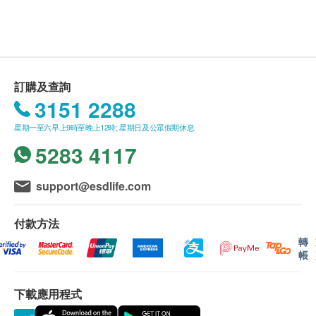
客戶進行服務前，應清楚並同意本公司所安排之服
病歷及健康問卷調查
務及內容。
收縮壓
壹森健康(Life Young Health)保留隨時更改或終止
舒張壓
此服務的權利，恕不另行通知。
身體質量指數
如有任何爭議，健康網購health.ESDlife 及壹森健
身高
訂購及查詢
康醫療有限公司 (Life Young Healthcare Limited)
體重
3151 2288
肥胖分析
保留最終決定權。
星期一至六早上9時至晚上12時; 星期日及公眾假期休息
身體組合
5283 4117
使用長者醫療券
如希望使用長者醫療券進行支付，請在訂購前先聯絡
體脂肪百分比
健康網購，以便我們為您做出相應的安排。
support@esdlife.com
蛋白質
身體水分總量
$200 百佳電子禮券
年齡
無機鹽
付款方法
身體檢查計劃只適用於18歲或以上人士。
體脂肪量
轉
帳
內臟脂肪
基礎代謝率
有效期
骨骼肌
下載應用程式
身體檢查計劃有效期為12個月，客戶必須於12個月內
體重控制
(由確認付款日期起計) 接受有關服務，逾期作廢。