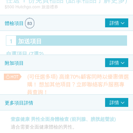
$500 Hutchgo.com 旅遊禮券
詳情
體檢項目
83
1
加送項目
自選項目
(7選2)
詳情
附加項目
AFP 甲種胚胎蛋白（肝癌）
CEA 癌胚抗原(大腸癌）
(可任選多項) 高達70%顧客同時以優惠價選
病毒抗體EBV (鼻咽癌)
購！
想加其他項目？立即聯絡客戶服務專
PSA Total 前列腺癌抗原- 只限男士
員查詢！
Smartech - “Mini Cool” 無段變速高速便攜冷凍風扇 (原價$498)
促甲狀腺激素
胸肺X光
詳情
更多項目詳情
幽門螺旋桿菌抗體 IgG
檢測不正常的陰影，如肺結核、肺炎或腫瘤等。
癌抗原CA19.9(胰臟癌)
(需另約日子進行)
壹森健康 男性全面身體檢查 (前列腺、膀胱超聲波)
22% off
350.0
適合需要全面健康體檢的男性。
HK$
2
重點項目
HK$450