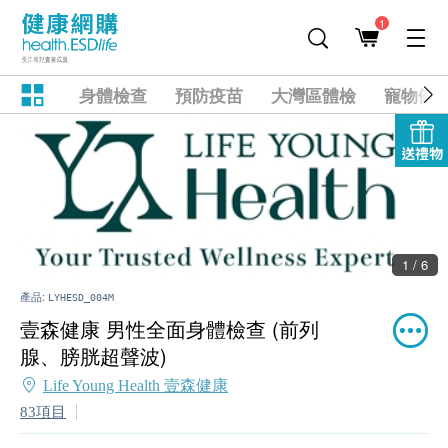
1
身體檢查
預防疫苗
大灣區體檢
寵物健
送禮物
1 / 6
產品:
LYHESD_004M
壹森健康 男性全面身體檢查 (前列
腺、膀胱超聲波)
Life Young Health 壹森健康
83項目