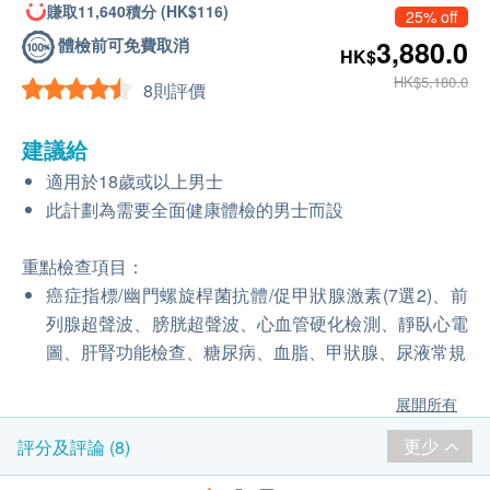
賺取11,640積分 (HK$116)
25% off
體檢前可免費取消
3,880.0
HK$
HK$5,180.0
8則評價
建議給
適用於18歲或以上男士
此計劃為需要全面健康體檢的男士而設
重點檢查項目：
癌症指標/幽門螺旋桿菌抗體/促甲狀腺激素(7選2)、前
列腺超聲波、膀胱超聲波、心血管硬化檢測、靜臥心電
圖、肝腎功能檢查、糖尿病、血脂、甲狀腺、尿液常規
展開所有
更少
評分及評論 (8)