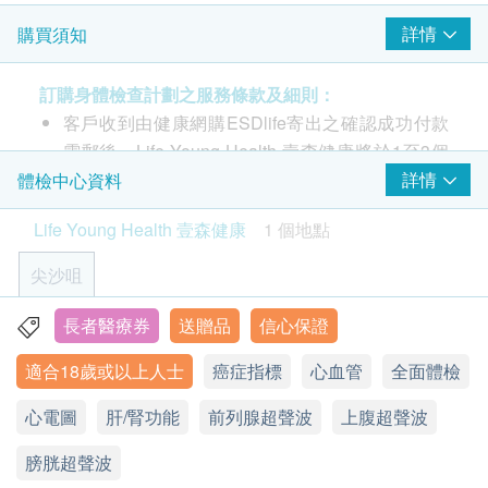
超聲波檢查
檢查內容包括：
詳情
購買須知
重點項目
癌症指標/幽門螺旋桿菌抗體/促甲狀腺激素(7選2)、前
前列腺超聲波- 只限男士
列腺超聲波、膀胱超聲波、心血管硬化檢測、靜臥心
訂購身體檢查計劃之服務條款及細則：
膀胱超聲波
電圖、肝腎功能檢查、糖尿病、血脂、甲狀腺、尿液
客戶收到由健康網購ESDlife寄出之確認成功付款
常規等
心臟檢查
電郵後，Life Young Health 壹森健康將於1至3個
重點項目
Smartech - “Mini Palm” 迷你無段變速強風風扇 (原價$398)
工作天內致電客戶預約身體檢查的時間及地點（預
詳情
體檢中心資料
靜臥心電圖
約或查詢：2523 8308）。
Life Young Health 壹森健康
1 個地點
客戶必須於預約當天出示身份證及出示訂購確認信
血管硬度檢查
重點項目
以確認身份。
尖沙咀
中心動脈硬化程度指標
訂購一經確認，不設退款。
上臂動脈硬化程度指標
進行身體檢查後，一般情況下，可於14個工作天內
長者醫療券
送贈品
信心保證
九龍尖沙咀彌敦道132號美麗華廣場A座10樓1008室
獲得驗身報告。醫護人員會致電客人預約時間聽取
適合18歲或以上人士
星期一至六︰9:00a.m - 19:00p.m
癌症指標
心血管
全面體檢
3
基本項目
報告。
星期日及公眾假期︰休息
所有自選項目一經電話確認預約後，項目不得作出
心電圖
肝/腎功能
前列腺超聲波
上腹超聲波
基本健康評估
更改。
膀胱超聲波
附加項目檢驗者必須跟計劃檢驗者為同一人。
脈搏率
$200 AEON 禮券