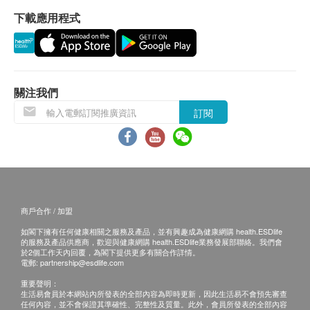
B. 國內客戶
腎功能
下載應用程式
(1) 親身領取：親身前往檢驗中心
(2) 客人另回電聽取報告 (自取報告)
血肌酸酐
泌尿情況
備註：
關注我們
如果客戶已完成電話或面解服務,若再要求講解,需
顏色
另外收取$230解析報告費。
訂閱
比重
客戶若體檢後3個月內不提取報告，所有報告一律
酸鹼度
作銷毀處理及不會存底，客戶如需額外索取報告複
白血球
印本 (體檢後3個月內)，將收取$150行政費。注
小便外觀
意：複印本報告未必完整。
尿糖
所有身體檢查並非作為醫務診斷或治療用途，如需
血尿
商戶合作 / 加盟
撰寫醫生轉介信,將作額外收費$230。
尿酮類
如閣下擁有任何健康相關之服務及產品，並有興趣成為健康網購 health.ESDlife
如有爭議，健康網購health.ESDlife 及莊柏醫療保
小便表皮細胞
的服務及產品供應商，歡迎與健康網購 health.ESDlife業務發展部聯絡。我們會
於2個工作天內回覆，為閣下提供更多有關合作詳情。
留最後決定權。
小便紅血球
電郵:
partnership@esdlife.com
尿酸結晶
重要聲明：
免責聲明：
小便細菌
生活易會員於本網站內所發表的全部內容為即時更新，因此生活易不會預先審查
任何內容，並不會保證其準確性、完整性及質量。此外，會員所發表的全部內容