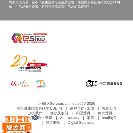
所有健康檢查/服務並非作為醫務診斷或治療用
均屬個人意見，並不代表生活易之言論及立場。如從而引起任何損失或法律糾
乙型肝炎檢查
紛，生活易概不負責。有關詳情請參閱生活易的免責聲明。
途。當閣下身體健康出現任何疾病徵兆時，應立即
諮詢有認可資格的醫生，作出診斷及治療。
乙型肝炎表面抗體
本服務/產品由商戶提供。生活易【健康網購
乙型肝炎表面抗原
health.ESDlife】並沒有經營或提供本服務/產品。
貧血檢查
有關此服務/產品的錯漏或延誤，或因使用此服務/
產品而引致的損失、損害、受傷或法律訴訟，健康
血全像
網購health.ESDlife概不負責。一切有關的索償或
平均容量
查詢，須向提供服務之體檢中心或商戶提出。
平均血色素
平均血色素濃度
紅血球
白血球
中性白血球
淋巴白血球
© ESD Services Limited 2000-2026
單核白血球
關於健康網購 health.ESDlife
商戶合作 / 加盟
聯絡我們
加入我們
條款及細則
私隱聲明
免責聲明
嗜酸性白血球
生活易旗下業務：
新婚
Anniversary
家庭
healthyD
嗜鹼性白血球
健康網購
Digital Solutions
血抹片