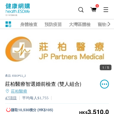
1
身體檢查
預防疫苗
大灣區體檢
寵物健
1 / 5
產品:
ESDJP11_2
莊柏醫療智選婚前檢查 (雙人組合)
莊柏醫療
47項目
平均每人$1,755
賺取10,530積分 (HK$105)
3,510.0
HK$