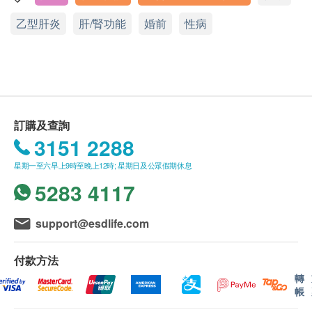
疫苗注射
（不包括新冠疫苗相關計劃）
：
高密度膽固醇
乙型肝炎
肝/腎功能
婚前
性病
此項交易必須經醫生評估是否適合進行疫苗注射。
低密度膽固醇
中環干諾道中30-32號莊士大廈1樓101室
如醫生認為不適合注射疫苗，將取消此計劃的服
膽固醇/高密度膽固醇比率
顯示地圖
務，全數費用退回
（不包括新冠疫苗相關計劃）
。
三酸甘油脂
疫苗注射均由註冊醫生/醫護人員負責。
星期一、二、四至五
9:00am – 1:00pm
糖尿
星期三
9:00am – 1:00pm, 3:00pm – 7:00pm(
隔星期
)
星期六、日及公眾假期 休息
報告：
空腹血糖
訂購及查詢
進行健康檢查後，一般情況下，需大概7-10個工作
3151 2288
肝功能
天跟進檢查報告， 工作天不包括星期六、日及公
星期一至六早上9時至晚上12時; 星期日及公眾假期休息
眾假期。 輪侯報告講解時間會因應不同情況 (如個
鹼性磷酸酶
5283 4117
別化驗項目所需時間或客人指明特定時段) 而有所
總膽紅素
延長
(安心注射疫苗計劃需10-14個工作天由醫生講
總蛋白質
support@esdlife.com
解報告)
白蛋白
A. 本地/海外客戶
球蛋白
付款方法
(1) 親身領取：親身前往各診所
谷丙轉氨酵素
轉
(2) 電話講解報告 (自取報告)
谷草轉氨酵素
帳
丙種谷氨基轉移酵素