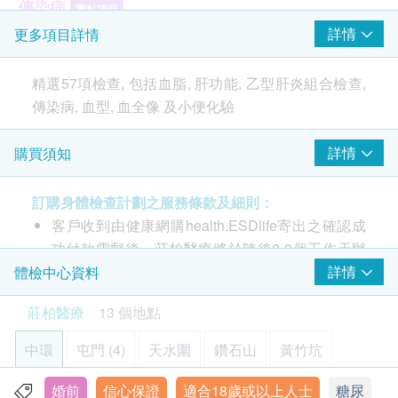
傳染病
重點項目
詳情
更多項目詳情
愛滋病毒抗體
德國痲疹測試
精選57項檢查, 包括血脂, 肝功能, 乙型肝炎組合檢查,
重點項目
傳染病, 血型, 血全像 及小便化驗
德國痲疹抗體化驗（只限女性）
貧血檢查
詳情
購買須知
精選57項檢查, 包括血脂, 肝功能, 乙型肝炎組合檢查,
重點項目
傳染病, 血型, 血全像 及小便化驗
血型及Rh因子
訂購身體檢查計劃之服務條款及細則：
精液化驗 (只限男士)
客戶收到由健康網購health.ESDlife寄出之確認成
重點項目
功付款電郵後，莊柏醫療將於隨後2-3個工作天辦
精液化驗 - 需前往旺角化驗所
公時間內，致電客戶及預約身體檢查的時間及地
詳情
體檢中心資料
點。
莊柏醫療
13 個地點
2
基本項目
本身體檢查計劃有效期為1年，客戶必須於1年內
(由確認付款日期起計) 接受有關檢查，客戶需提前
中環
屯門 (4)
天水圍
鑽石山
黃竹坑
血脂
1個月預約相關檢查，逾期作廢。
婚前
信心保證
適合18歲或以上人士
糖尿
元朗
總膽固醇
旺角
佐敦
荃灣
上水