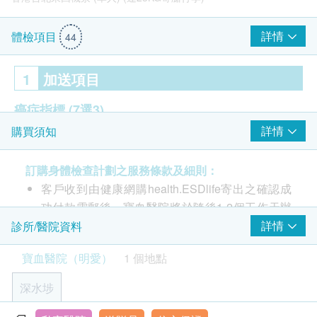
詳情
體檢項目
44
1
加送項目
癌症指標
(7選3)
詳情
購買須知
病毒抗體EBV (鼻咽癌)
前列腺癌抗原
訂購身體檢查計劃之服務條款及細則：
癌抗原 15.3 (乳房)
客戶收到由健康網購health.ESDlife寄出之確認成
癌抗原 125 (卵巢)
Mitto 前揭式行李箱(24") 粉色 (價值: $2,180)
功付款電郵後，寶血醫院將於隨後1-2個工作天辦
癌抗原 19.9 (胰臟)
公時間內，致電客戶預約一般身體檢查時間。客戶
詳情
診所/醫院資料
癌胚抗原 (結腸)
亦可致電查詢或在訂單確認後1個工作天致電醫院
甲種胚胎蛋白 (肝)
寶血醫院（明愛）
1 個地點
查詢 (電話/WhatsApp: 6067 9803)
性病檢測查詢: 5544 4342 (只限WhatsApp查詢)
2
重點項目
深水埗
其他一般查詢：6067 9803 (只限WhatsApp查詢)