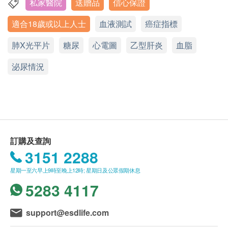
時間：10:00 a.m. – 6:00 p.m. (星期日及公眾假期
心臟檢查
私家醫院
送贈品
信心保證
重點項目
九龍深水埗青山道113 號
除外)
靜態心電圖
適合18歲或以上人士
血液測試
癌症指標
顯示地圖
性病檢查特別服務時間
肺功能
電話/WhatsApp: 6067 9803
肺X光平片
糖尿
心電圖
乙型肝炎
血脂
重點項目
星期一至六：上午8時至下午8時
性病檢測查詢: 5544 4342 (只限WhatsApp查詢)
胸肺X光片
泌尿情況
公眾假期及其他時間會另外收取行政費
hutchgo.com HK$800旅遊禮券
其他一般查詢：6067 9803 (只限WhatsApp查詢) 時
間：10:00 a.m. – 6:00 p.m. (星期日及公眾假期除外)
基本健康評估
重點項目
年齡
健康檢查計劃只適用於16歲或以上之人士。
血壓
血脂
重點項目
A.16歳至未滿18歲者：
訂購及查詢
客人必須由家長或監護人陪同，並需要簽同意書。
總膽固醇
3151 2288
高密度膽固醇
星期一至六早上9時至晚上12時; 星期日及公眾假期休息
身體檢查計劃有效期
低密度膽固醇
5283 4117
身體檢查計劃有效期為3個月，客戶必須於3個月內
三酸甘油脂
(由確認付款日期起計) 接受有關檢查，客戶需提前
糖尿
重點項目
1個月預約相關檢查，逾期作廢。
support@esdlife.com
$500 百佳電子禮券
空腹血糖