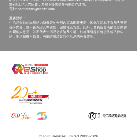
紅血球平均血紅素濃度
發情況，可能暫時影響檢測進度。
於2個工作天內回覆，為閣下提供更多有關合作詳情。
單核白血球計數
電郵:
partnership@esdlife.com
中性白血球計數
重要聲明：
A. 本地及海外客戶：
生活易會員於本網站內所發表的全部內容為即時更新，因此生活易不會預先審查
血小板數目
任何內容，並不會保證其準確性、完整性及質量。此外，會員所發表的全部內容
(1) 親身領取：親身前往寶血醫院及由醫生講解
紅血球計數
$500 AEON 禮券
均屬個人意見，並不代表生活易之言論及立場。如從而引起任何損失或法律糾
(2)
需檢查前簽妥授權書，
醫院收取客人運費如下︰
紛，生活易概不負責。有關詳情請參閱生活易的免責聲明。
平均紅血球體積
a.本地速遞$100郵費
平均紅血球血紅素
b.海外速遞$800郵費
泌尿情況
備註
小便細菌
所有健康檢查計劃均包含
檢測前及檢測後之醫生諮
小便酮
詢服務
。 如需進一步諮詢、藥物處方或其他醫療
小便酸鹼度
程序，將需另行收費。客戶若體檢後3個月內不提
小便蛋白質
取報告，所有報告一律作銷毀處理及不會存底，客
小便紅血球
戶如需額外索取報告複印本 。(體檢後三年內)，將
小便比重
收取$300行政費及覆本文件，每張$10。
小便尿膽素
Smartech - “Easy Cook”智能迷你多功能電飯煲 (原價$828)
客人需自行承擔郵寄報告之風險。
小便葡萄糖
小便亞硝酸鹽
© ESD Services Limited 2000-2026