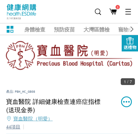
1
身體檢查
預防疫苗
大灣區體檢
寵物健
送禮物
1 / 7
產品:
PBH_HC_GB08
寶血醫院 詳細健康檢查連癌症指標
(送現金券)
寶血醫院（明愛）
44項目