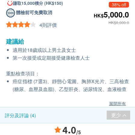
賺取15,000積分 (HK$150)
38% off
體檢前可免費取消
5,000.0
HK$
HK$8,000.0
4則評價
建議給
適用於18歲或以上男士及女士
第一次接受或定期接受健康檢查人士
重點檢查項目：
癌症指標 (7選3)、靜態心電圖、胸肺X光片、三高檢查
(糖尿、血壓及血脂)、乙型肝炎、泌尿情況、血液檢查
展開所有
更少
評分及評論 (4)
4.0
/5