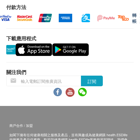
報告
付款方法
糖化血色素
進行健康檢查後，一般情況下，需大概7-10個工作天
轉
帳
跟進檢查報告，工作天不包括星期六、日及公眾假
3
基本項目
期。(指定性傳染病檢查計劃的報告時間，請參考其產
下載應用程式
品頁面) 。
基本健康評估
身高
可能延遲情況
脈搏率
在某些情況下，報告時間可能因以下原因而有所延
體重
誤：
關注我們
視力測試
重新檢測需求
：若樣本結果不明確或接近臨界值，
訂閱
$500 豐澤電子禮券
可能需進行重新檢測，從而延長報告時間。
血液檢查
專科醫生審核
：部分檢測項目需由專科顧問或病理
嗜鹼粒白血球計數
學家進行評估，報告時間可能因人手安排而有所延
嗜酸性白血球計數
誤。
血色素
樣本不完整或提交錯誤
：若樣本不足、標籤錯誤或
紅血球壓積量
商戶合作 / 加盟
收集方式不當，需進行後續處理，方可開始檢測。
淋巴白血球計數
如閣下擁有任何健康相關之服務及產品，並有興趣成為健康網購 health.ESDlife
技術或設備問題
：如遇實驗室設備維修或校準等突
的服務及產品供應商，歡迎與健康網購 health.ESDlife業務發展部聯絡。我們會