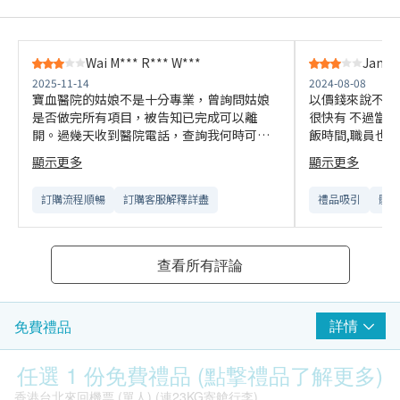
Wai M*** R*** W***
Janice
2025-11-14
2024-08-08
寶血醫院的姑娘不是十分專業，曾詢問姑娘
以價錢來說不算吸
是否做完所有項目，被告知已完成可以離
很快有 不過當
開。過幾天收到醫院電話，查詢我何時可以
飯時間,職員也沒有事先提
給他們小便樣本，結果我需要再一次去醫院
要等1小時
顯示更多
顯示更多
留樣本。
訂購流程順暢
訂購客服解釋詳盡
禮品吸引
體檢
查看所有評論
詳情
免費禮品
任選 1 份免費禮品 (點撃禮品了解更多)
香港台北來回機票 (單人) (連23KG寄艙行李)