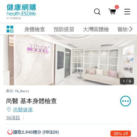
1
身體檢查
預防疫苗
大灣區體檢
寵物健
2 / 9
產品:
YW_Basic
尚醫 基本身體檢查
尚醫健康
36項目
賺取2,940積分 (HK$29)
38% off