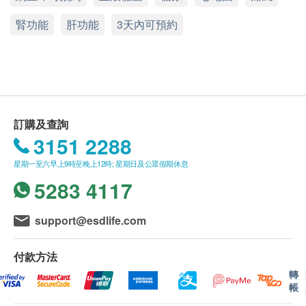
300.0
HK$
病歷評估問卷
腎功能
星期一至五︰9:00a.m. – 6:00p.m.
肝功能
3天內可預約
使用長者醫療券
星期六 : 9:00a.m. – 6:00p.m.
肝功能
肝炎伸延檢查 (Anti-HAV Total甲型肝炎抗體,HBeAg乙型肝炎
星期日及公眾假期︰休息
如希望使用長者醫療券進行支付，請在訂購前先聯
e抗原,HbsAb 乙型肝炎表面抗體)
谷丙轉氨酵素
絡健康網購，以便我們為您做出相應的安排。
Anti-HAV Total、HBeAg、HbsAb；甲型肝炎病毒抗體 IgM*；
乙型肝炎病毒抗原（定性）；乙型肝炎病毒抗體（定量）
谷草轉氨酵素
500.0
HK$
鹼性磷酸酶
體檢項目報告：
丙種谷氨基轉移酵素
訂購及查詢
完成健康檢查項目後，一般情況下需時約10個工作
肝炎組合
3151 2288
天跟進檢查報告， 工作天不包括星期六、日及公
甲型肝炎病毒抗體lgM、乙型肝炎病毒抗原(定性)、乙型肝炎病
腎功能
毒抗體(定量)、丙型肝炎總量抗體
眾假期。 輪侯報告講解時間會因應不同情況(如個
星期一至六早上9時至晚上12時; 星期日及公眾假期休息
10% off
別化驗項目所需時間或客人指明特定時段)而有所
血肌酸酐
5283 4117
765.0
尿素
HK$
延長。
HK$850
氯化物
support@esdlife.com
糖化血色素
鈉
本地及海外客戶：
260.0
HK$
鉀
親身領取：親身前往『尚醫健康』體檢中心
付款方法
電話講解報告
血液檢查
轉
甲狀腺功能檢查組合（TSH, T3, T4）
自取報告 電話講解報告 (只限香港區域號碼)
520.0
帳
HK$
郵寄報告 電話講解報告 (只限香港區域號碼)
嗜酸性白血球