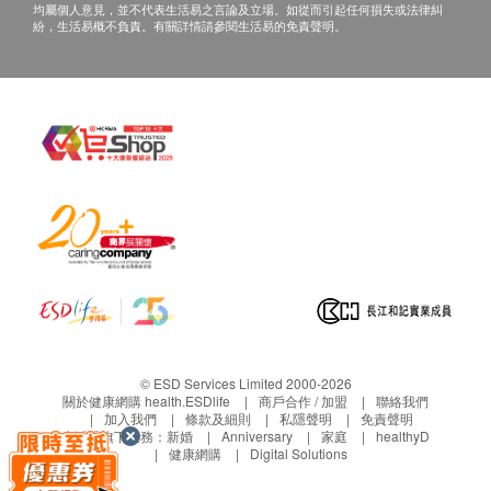
1,050.0
HK$
均屬個人意見，並不代表生活易之言論及立場。如從而引起任何損失或法律糾
報告
紛，生活易概不負責。有關詳情請參閱生活易的免責聲明。
免責聲明：
同型半胱胺酸酶
醫護人員講解報告
所有健康檢查/服務並非作為醫務診斷或治療用
338.0
HK$
途。當閣下身體健康出現任何疾病徵兆時，應立即
諮詢有認可資格的醫生，作出診斷及治療。
抗穆勒氏管荷爾蒙 AMH
1,100.0
本服務/產品由商戶提供。生活易【健康網購
HK$
health.ESDlife】並沒有經營或提供本服務/產品。
地中海貧血檢查
有關此服務/產品的錯漏或延誤，或因使用此服務/
CBP 全血細胞計數、網織紅細胞計數、鐵、鐵蛋白、血紅素
產品而引致的損失、損害、受傷或法律訴訟，健康
成份分析
網購health.ESDlife概不負責。一切有關的索償或
728.0
HK$
查詢，須向提供服務之體檢中心或商戶提出。
認知障礙遺傳基因檢測
10% off
1,080.0
© ESD Services Limited 2000-2026
HK$
HK$1,200
關於健康網購 health.ESDlife
商戶合作 / 加盟
聯絡我們
加入我們
條款及細則
私隱聲明
免責聲明
生活易旗下業務：
新婚
Anniversary
家庭
healthyD
癌症指標組合 (女)
健康網購
Digital Solutions
甲胎蛋白(肝)、癌抗原125(卵巢)、癌抗原15.3(乳腺)、癌抗原
19.9(胰臟)、癌胚抗原(直腸)、艾巴氏病毒抗體(鼻咽癌)