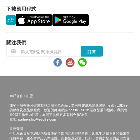
淋巴性白血球
孕酮（黃體素）
下載應用程式
500.0
紅血球平均容積
自取報告時間 (需預約)：
HK$
單核白血球
星期一至五：09: 00a.m - 18: 00p.m
嗜中性白血球
上腹部超聲波（肝、膽、膽管、胰臟、脾臟及腎臟）
星期六：09: 00a.m – 18: 00p.m
透過超聲波檢查肝、膽、膽管、胰、脾及腎臟有否異常
血小板數目
1,800.0
關注我們
HK$
紅血球分佈寬度
快遞服務：
訂閱
白血球
本地、澳門、國內或海外運費客人到付自理
乳房超聲波掃描 (兩邊)
平均血紅蛋白濃度
檢查乳房是否有異象，如腫瘤、水瘤或纖維瘤
平均血紅蛋白
1,200.0
HK$
備註：
嗜鹼性白血球
如果客戶已完成電話或面解服務, 若再要求講解需
紅血球計數
睪丸酮
另外收取$300解析報告費。
360.0
紅血球壓積量
HK$
客戶若體檢後3個月內不提取報告，所有報告一律
商戶合作 / 加盟
血紅蛋白
作銷毀處理及不會存底，客戶如需額外索取報告複
如閣下擁有任何健康相關之服務及產品，並有興趣成為健康網購 health.ESDlife
精液化驗
血氧檢查
的服務及產品供應商，歡迎與健康網購 health.ESDlife業務發展部聯絡。我們會
印本(體檢後3個月內)，將收取$200行政費。註
400.0
HK$
於2個工作天內回覆，為閣下提供更多有關合作詳情。
意：複印本報告未必完整。
痛風
電郵:
partnership@esdlife.com
郵寄報告客人需自行承擔遺失風險。
頸動脈血管壁厚度超聲波 (兩邊)
重要聲明：
尿酸
生活易會員於本網站內所發表的全部內容為即時更新，因此生活易不會預先審查
檢測頸動脈內膜厚度，預測心血管疾病的風險
所有身體檢查並非作為醫務診斷或治療用途。
任何內容，並不會保證其準確性、完整性及質量。此外，會員所發表的全部內容