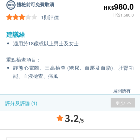
體檢前可免費取消
980.0
HK$
HK$1,580.0
1則評價
建議給
適用於18歲或以上男士及女士
重點檢查項目：
靜態心電圖、三高檢查 (糖尿、血壓及血脂)、肝腎功
能、血液檢查、痛風
展開所有
更少
評分及評論 (1)
3.2
/5