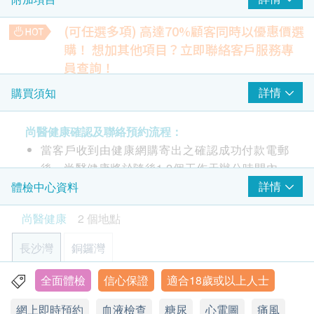
靜態心電圖
(可任選多項) 高達70%顧客同時以優惠價選
血脂
重點項目
購！
想加其他項目？立即聯絡客戶服務專
總膽固醇
員查詢！
三酸甘油脂
骨質密度超聲波
詳情
購買須知
10% off
糖尿
重點項目
432.0
HK$
HK$480
尚醫健康確認及聯絡預約流程：
空腹血糖
當客戶收到由健康網購寄出之確認成功付款電郵
甲狀腺超聲波
後，尚醫健康將於隨後1-2個工作天辦公時間內，
常見的非侵入性檢查甲狀腺有否異常
2
基本項目
致電客戶預約身體檢查的時間及地點。
詳情
體檢中心資料
26% off
客戶亦可致電尚醫健康電話: 2158 2198 / 9601
1,000.0
HK$
HK$1,350
基本健康評估
尚醫健康
2 個地點
9138 , 查詢或訂單確認後致電/Whatsapp預約。
血壓
肝、腎功能檢查組合
長沙灣
銅鑼灣
體檢項目有效期：
體質指標
10% off
675.0
身高
身體檢查計劃有效期為一年，客戶由確認付款日期
HK$
全面體檢
信心保證
適合18歲或以上人士
HK$750
香港九龍長沙灣道910號安泰大廈12樓全層
脈搏率
起計一年內需接受有關檢查服務。建議客戶須提前
網上即時預約
血液檢查
糖尿
心電圖
痛風
體重
卵泡刺激素FSH
顯示地圖
一個月預約相關檢查。