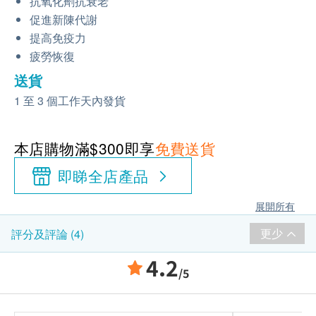
抗氧化劑抗衰老
促進新陳代謝
提高免疫力
疲勞恢復
送貨
1 至 3 個工作天內發貨
本店購物滿$300即享
免費送貨
即睇全店產品
展開所有
更少
評分及評論 (4)
4.2
/5