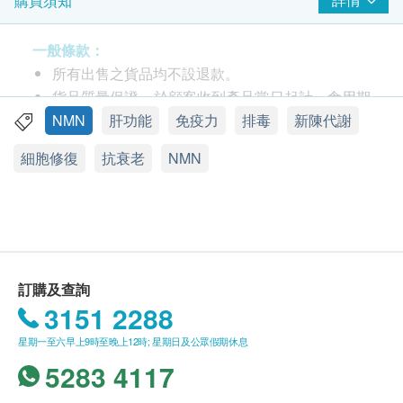
購買須知
防止不需要的細胞生長
抗氧化劑抗衰老
一般條款：
促進新陳代謝
所有出售之貨品均不設退款。
提高免疫力
貨品質量保證，於顧客收到產品當日起計，食用期
疲勞恢復
應最少有12個月或以上。
NMN
肝功能
免疫力
排毒
新陳代謝
此產品由 AS Healthway International Limited 提
細胞修復
抗衰老
NMN
服用方法
供。
成人或12歲以上的兒童，睡前每日一次, 一至二粒。
如有任何爭議，AS Healthway International
兒童(十二歲以下)、孕婦或哺乳期婦女以及可能懷孕
Limited 及 健康網購health.ESDlife保留最終決議
的婦女不應服用本產品。 有過敏症和定期服藥的人應
權。
諮詢您的醫療保健提供者。
送貨條款：
訂購及查詢
成份
購買產品總額滿HK$300，即可享本地免費送貨服
3151 2288
豬肝酵素，結晶纖維素，薑黃，鋅，麥芽糖醇，甘氨
務。賬單總額未滿HK$300需附加HK$50運費。
星期一至六早上9時至晚上12時; 星期日及公眾假期休息
酸，硬脂酸鈣，二氧化矽，β-煙醯胺單核苷酸
我們將於確定訂單後1-3個工作天內安排發貨。
5283 4117
不排除運送時間會因節日而有所影響。當八號烈風
甘氨酸
訊號懸掛或黑色暴雨警告生效時，送貨服務時間將