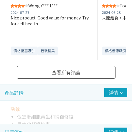
Wong Y*** L***
Toa P
2024-07-27
2024-06-28
Nice product. Good value for money. Try
未開始食，未知
for cell health.
價格優惠吸引
包裝精美
價格優惠吸引
查看所有評論
詳情
產品詳情
功效
促進肝細胞再生和損傷修復
最大化肝臟排毒
減少體內金屬和脂肪的堆積
詳情