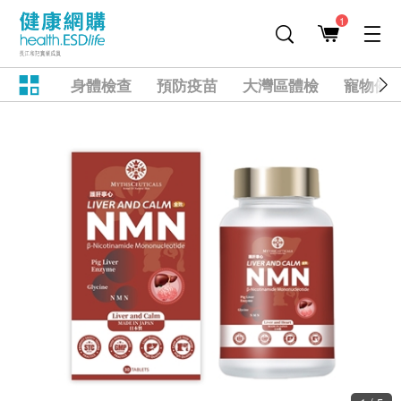
1
身體檢查
預防疫苗
大灣區體檢
寵物健