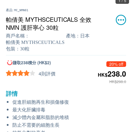
1 / 5
產品:
MC_NMN01
帕倩美 MYTHSCEUTICALS 全效
NMN 護肝寧心 30粒
商戶名稱：
產地：
日本
帕倩美 MYTHSCEUTICALS
包裝：
30粒
賺取238積分 (HK$2)
20% off
238.0
4則評價
HK$
HK$298.0
詳情
促進肝細胞再生和損傷修復
最大化肝臟排毒
減少體內金屬和脂肪的堆積
防止不需要的細胞生長