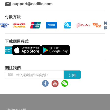
support@esdlife.com
甘氨酸可維持肌肉和骨骼的強度和支持，保持新陳代
會延遲。
謝正常運作，支持健康的大腦，並有助於提高睡眠質
所有訂單須視乎相關貨品的供應情況再作最後確
付款方法
量。
認。倘若健康網購health.ESDlife未能提供任何訂
轉
單上的貨品，健康網購health.ESDlife有權拒絕接
帳
肝臓酵素
受該訂單，並且會於送貨前透過電話或電郵通知顧
因為它含有大量的氨基酸和多肽，在飲酒時有助於肝
客再作安排。
下載應用程式
功能，並促進體內乙醛的代謝，所以它被用於以緩解
宿醉為目的的非處方藥和補充劑中。出於醫學目的，
退換條款：
肝臟提取物和肝臟本身長期以來一直用於慢性肝病患
當顧客收取已訂購之貨品時，有責任檢查貨品是否
者。日本於1957年開始臨床研究，結果發現對慢性肝
有損毀情況，一經確認簽收，恕不接受退換。
關注我們
炎、肝硬化、膽管炎、膽管炎、中毒性肝病、過敏性
退換產品必須包裝完整，如退換之產品有任何殘缺
肝病等有效。
訂閱
或過期退回，供應商有權不受理。
如有其他損壞或遺漏查詢，顧客必須保留有效收據
薑黃
正本，並於送貨後3個工作天內按下列方式聯絡
薑黃是一種植物，最初在印度被稱為生薑，主要用於
AS Healthway International Limited 客戶服務部跟
藥用。今天，薑黃被認為是多種疾病的保健品，包括
進。
關節炎、肝病、抑鬱症等。薑黃之所以能改善這止症
電郵: info@ashealthway.com
商戶合作 / 加盟