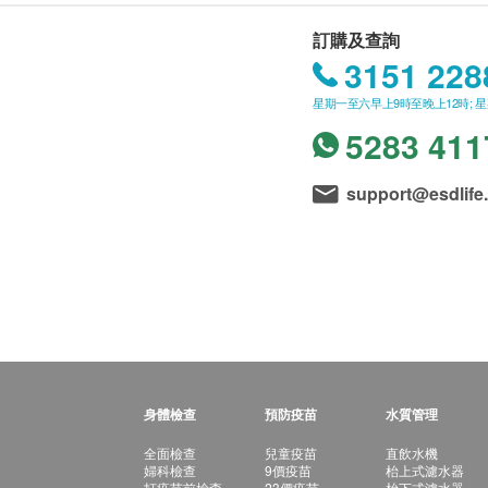
訂購及查詢
3151 228
星期一至六早上9時至晚上12時; 
5283 411
support@esdlife
身體檢查
預防疫苗
水質管理
全面檢查
兒童疫苗
直飲水機
婦科檢查
9價疫苗
枱上式濾水器
打疫苗前檢查
23價疫苗
枱下式濾水器