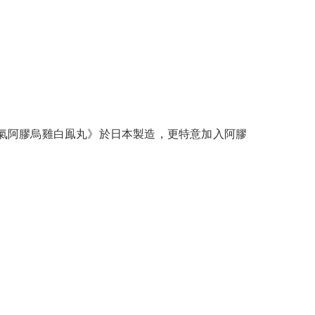
氣阿膠烏雞白鳯丸》於日本製造，更特意加入阿膠