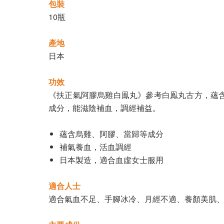
包裝
10瓶
產地
日本
功效
《扶正氣阿膠烏雞白鳯丸》參考白鳯丸古方，蘊
成分，能滋陰補血，調經補益。
蘊含烏雞、阿膠、當歸等成分
補氣養血，活血調經
日本製造，適合血虛女士服用
適合人士
適合氣血不足、手腳冰冷、月經不適、養顏美肌