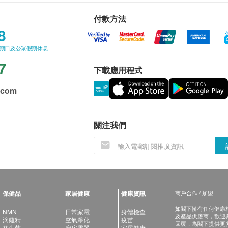
付款方法
8
星期日及公眾假期休息
7
下載應用程式
.com
關注我們
保健品
家居健康
健康資訊
商戶合作 / 加盟
如閣下擁有任何健康相關
NMN
日常家電
身體檢查
及產品供應商，歡迎與健
滴雞精
空氣淨化
疫苗
回覆，為閣下提供更
益生菌
廚房電器
家居健康