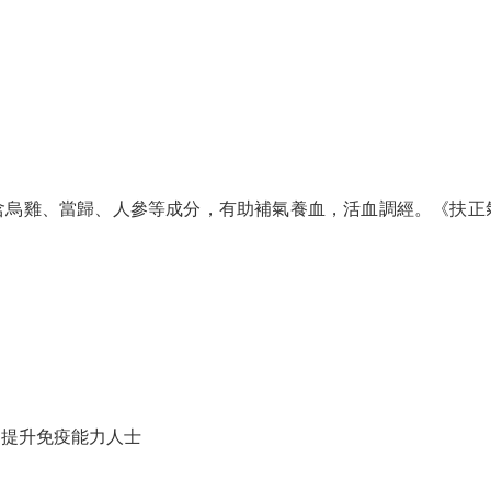
含烏雞、當歸、人參等成分，有助補氣養血，活血調經。《扶正
、提升免疫能力人士