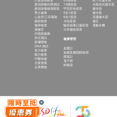
新冠病毒抗體測試
13價疫苗
水龍頭式濾水器
新冠病毒檢測套裝
甲型肝炎疫苗
濾水壺
男士健康
5合1疫苗
濾水瓶
心血管/三高風險
6合1疫苗
花灑濾水器
婚前檢查
水痘疫苗
濾芯
備孕檢查
輪狀病毒口服疫苗
電解水機
過敏症
日本腦炎疫苗
內視鏡服務
癌症測試
健康管理
家傭體檢
DNA 測試
血壓計
視力檢查
血糖及膽固醇檢測
聽力檢查
體溫計
中醫保健
電子磅
兒童發展
助聽器
企業體檢