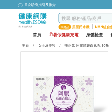
首次驗身指引及推介
屈臣氏水機
NMN組合
保健品
首頁
暑假健康充電
身體檢查
主頁
/
女士及美容
/
扶正氣 阿膠烏雞白鳳丸 10瓶