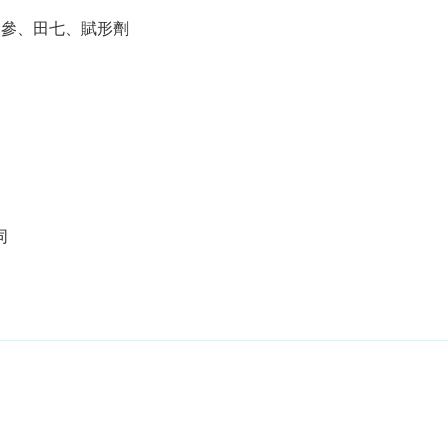
人參、田七、賦形劑
同