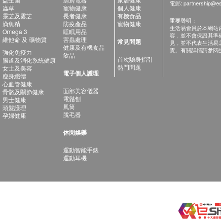
電郵:
partnership@es
蟲草
寵物健康
個人健康
靈芝及雲芝
長者健康
有機食品
重要聲明：
滴魚精
防疫產品
寵物健康
生活易會員於本網站
Omega 3
睡眠用品
容，並不會保證其準
維他命 及 礦物質
害蟲處理
常見問題
見，並不代表生活易
健康及有機食品
責。有關詳情請參閱
強化免疫力
飲品
首次驗身指引
腸道及消化系統健康
熱門問題
女士及美容
電子個人護理
瘦身纖體
心血管健康
面部美容儀器
骨骼及關節健康
電鬚刨
男士健康
風筒
頭髮護理
脫毛器
孕婦健康
休閑娛樂
運動智能手錶
運動耳機