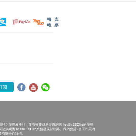
轉
支
帳
票
訂閱
之服務及產品，並有興趣成為健康網購 health.ESDlife的服務
康網購 health.ESDlife業務發展部聯絡。我們會於2個工作天內
多有關合作詳情。