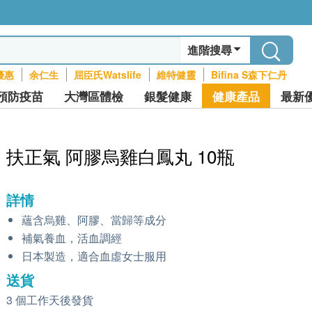
進階搜尋
優惠
余仁生
屈臣氏Watslife
維特健靈
Bifina S森下仁丹
預防疫苗
大灣區體檢
銀髮健康
健康產品
最新
扶正氣 阿膠烏雞白鳳丸 10瓶
詳情
蘊含烏雞、阿膠、當歸等成分
補氣養血，活血調經
日本製造，適合血虛女士服用
送貨
3 個工作天後發貨