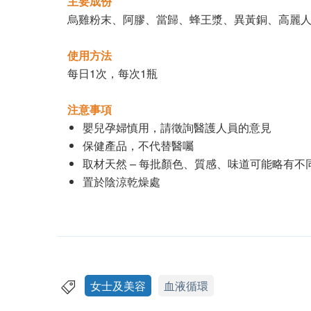
主要成份
烏雞粉末、阿膠、當歸、蜂王漿、異黃銅、高麗
使用方法
每日1次，每次1瓶
注意事項
嬰兒孕婦慎用，請徵詢醫護人員的意見
保健產品，不代替醫囑
取材天然 – 每批顏色、質感、味道可能略有不
置於陰涼乾燥處
女士及美容
血液循環