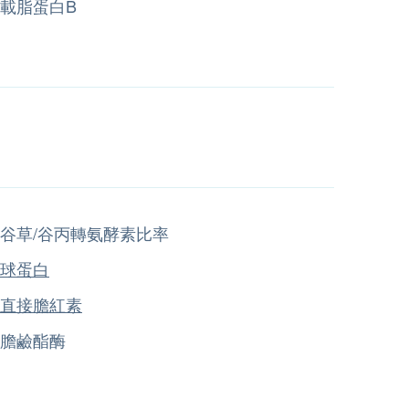
載脂蛋白B
谷草/谷丙轉氨酵素比率
球蛋白
直接膽紅素
膽鹼酯酶