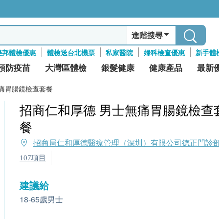
進階搜尋
美邦體檢優惠
體檢送台北機票
私家醫院
婦科檢查優惠
新手體
預防疫苗
大灣區體檢
銀髮健康
健康產品
最新
無痛胃腸鏡檢查套餐
招商仁和厚德 男士無痛胃腸鏡檢查
餐
招商局仁和厚德醫療管理（深圳）有限公司德正門診
107項目
建議給
18-65歲男士