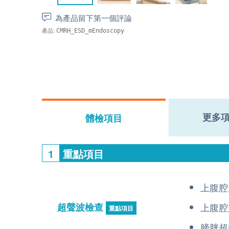
為產品留下第一個評論
產品:
CMRH_ESD_mEndoscopy
更多
體檢項目
1
重點項目
上腹腔
超聲波檢查
上腹腔
重點項目
膀胱超