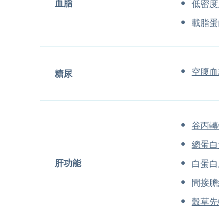
血脂
低密度
載脂蛋
空腹血
糖尿
谷丙轉
總蛋白
肝功能
白蛋白
間接膽
穀草先