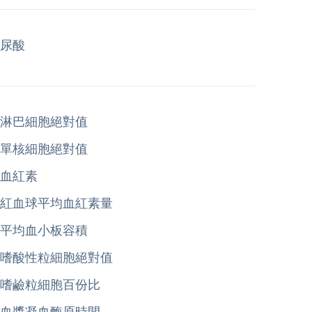
尿酸
淋巴細胞絕對值
單核細胞絕對值
血紅素
紅血球平均血紅素量
平均血小板容積
嗜酸性粒細胞絕對值
嗜鹼粒細胞百份比
血漿凝血酶原時間