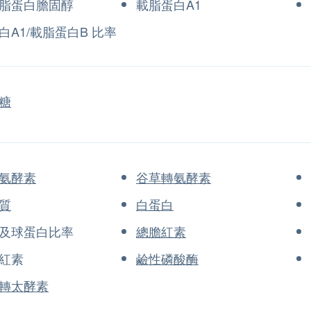
脂蛋白膽固醇
載脂蛋白A1
白A1/載脂蛋白B 比率
糖
氨酵素
谷草轉氨酵素
質
白蛋白
及球蛋白比率
總膽紅素
紅素
鹼性磷酸酶
轉太酵素