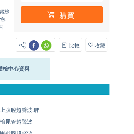
窺鏡檢
購買
誌物、
告
比較
收藏
體檢中心資料
上腹腔超聲波:脾
輸尿管超聲波
甲狀腺超聲波