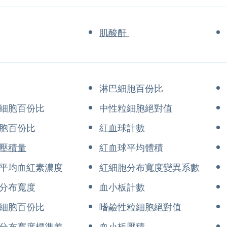
肌酸酐
淋巴細胞百份比
細胞百份比
中性粒細胞絕對值
胞百份比
紅血球計數
壓積量
紅血球平均體積
平均血紅素濃度
紅細胞分布寬度變異系數
分布寬度
血小板計數
細胞百份比
嗜鹼性粒細胞絕對值
分布寬度標準差
血小板壓積