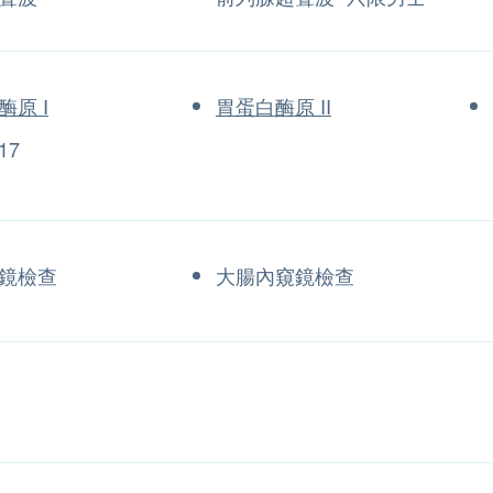
酶原 I
胃蛋白酶原 II
17
鏡檢查
大腸內窺鏡檢查