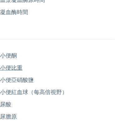
凝血酶時間
小便酮
小便比重
小便亞硝酸鹽
小便紅血球（每高倍視野）
尿酸
尿膽原