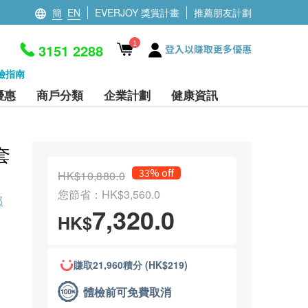
簡
EN
EVERJOY 獎賞計畫
推薦朋友計劃
1
3151 2288
登入以賺取更多優惠
檢指南
優惠
商戶分類
企業計劃
健康資訊
套
33% off
HK$10,880.0
您節省：HK$3,560.0
部
7,320.0
HK$
賺取21,960積分 (HK$219)
體檢前可免費取消