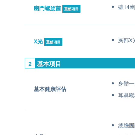
碳14
幽門螺旋菌
重點項目
胸部X
X光
重點項目
2
基本項目
身體一
基本健康評估
耳鼻喉
總膽固