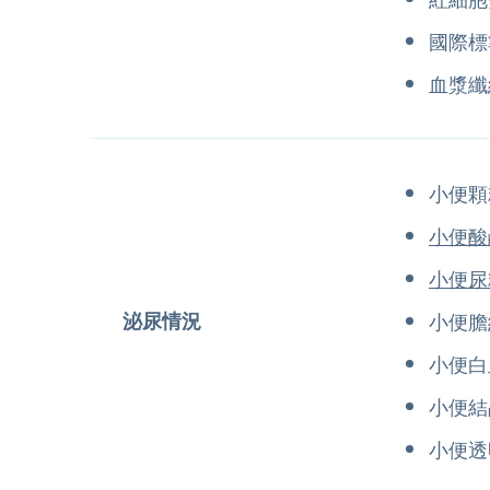
國際標
血漿纖
小便顆
小便酸
小便尿
泌尿情況
小便膽
小便白
小便結
小便透