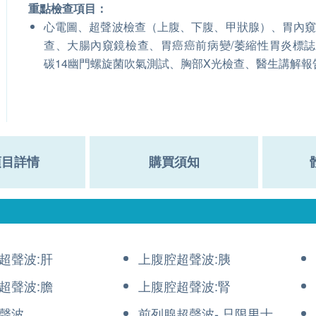
重點檢查項目：
心電圖、超聲波檢查（上腹、下腹、甲狀腺）、胃內
查、大腸內窺鏡檢查、胃癌癌前病變/萎縮性胃炎標
碳14幽門螺旋菌吹氣測試、胸部X光檢查、醫生講解報
項目詳情
購買須知
超聲波:肝
上腹腔超聲波:胰
超聲波:膽
上腹腔超聲波:腎
聲波
前列腺超聲波- 只限男士