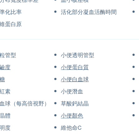
準化比率
活化部分凝血活酶時間
維蛋白原
粒管型
小便透明管型
鹼度
小便蛋白質
糖
小便白血球
紅素
小便潛血
血球（每高倍視野）
草酸鈣結晶
晶體
小便顏色
明度
維他命C