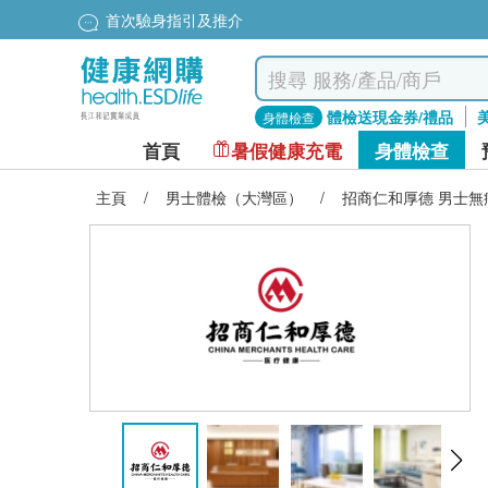
首次驗身指引及推介
體檢送現金券/禮品
身體檢查
首頁
暑假健康充電
身體檢查
主頁
/
男士體檢（大灣區）
/
招商仁和厚德 男士