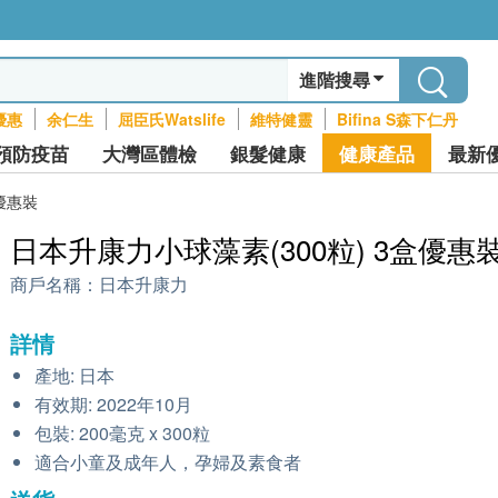
進階搜尋
優惠
余仁生
屈臣氏Watslife
維特健靈
Bifina S森下仁丹
預防疫苗
大灣區體檢
銀髮健康
健康產品
最新
盒優惠裝
日本升康力小球藻素(300粒) 3盒優惠
商戶名稱：
日本升康力
詳情
產地: 日本
有效期: 2022年10月
包裝: 200毫克 x 300粒
適合小童及成年人，孕婦及素食者