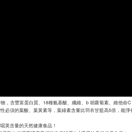
物，含豐富蛋白質、18種氨基酸、纖維、b 胡蘿蔔素、維他命C
性必須的葉酸、葉黃素等，葉綠素含量比羽衣甘藍高5倍，能淨
二噁英含量的天然健康食品！