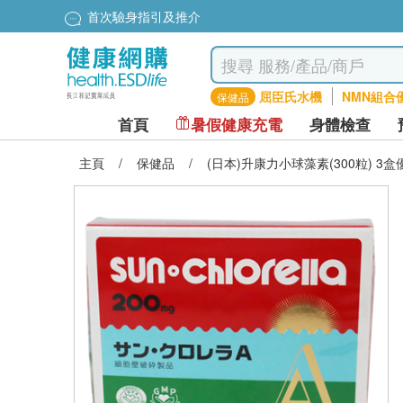
首次驗身指引及推介
屈臣氏水機
NMN組合
保健品
首頁
暑假健康充電
身體檢查
主頁
/
保健品
/
(日本)升康力小球藻素(300粒) 3