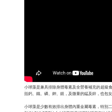
小球藻是兼具排除身體毒素及全營養補充的超級食
括鈣、鐵、磷、鉀、鎂，及微量的錳及鋅，也包女
小球藻是少數有效排出身體內重金屬毒素，特別