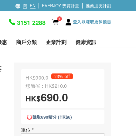
簡
EN
EVERJOY 獎賞計畫
推薦朋友計劃
1
3151 2288
登入以賺取更多優惠
優惠
商戶分類
企業計劃
健康資訊
裝
23% off
HK$900.0
您節省：HK$210.0
690.0
HK$
賺取690積分 (HK$6)
單位
*