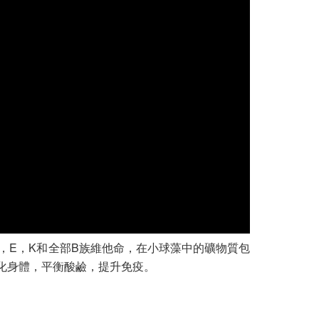
，E，K和全部B族維他命，在小球藻中的礦物質包
化身體，平衡酸鹼，提升免疫。