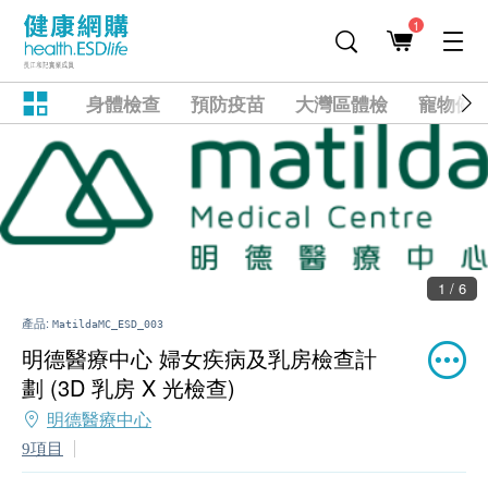
1
身體檢查
預防疫苗
大灣區體檢
寵物健
1 / 6
產品:
MatildaMC_ESD_003
明德醫療中心 婦女疾病及乳房檢查計
劃 (3D 乳房 X 光檢查)
明德醫療中心
9項目