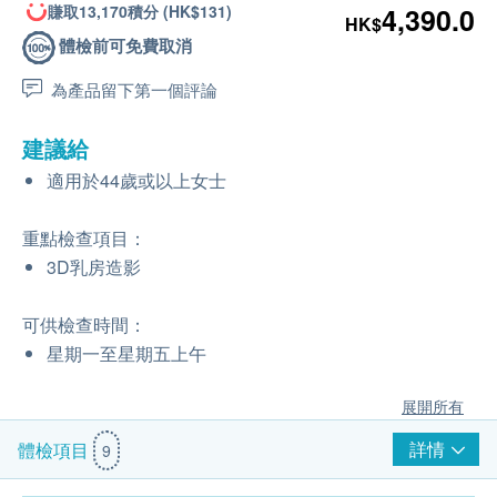
賺取13,170積分 (HK$131)
4,390.0
HK$
體檢前可免費取消
為產品留下第一個評論
建議給
適用於44歲或以上女士
重點檢查項目：
3D乳房造影
可供檢查時間：
星期一至星期五上午
展開所有
詳情
體檢項目
9