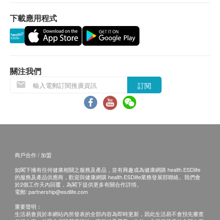
有效期
有效期
本身體檢查計劃有效期為六個月，客人必須於六個月
下載應用程式
本身體檢查計劃有效期為六個月，客人必須於六個月
內(由確認付款日期起計)接受有關檢查，逾期作廢。
內(由確認付款日期起計)接受有關檢查，逾期作廢。
報告
報告
進行健康檢查後，一般情況下，需大概14個工作天跟
關注我們
進檢查報告， 工作天不包括星期六、日及公眾假期。
訂閱
全面至尊健康檢查計劃、標準健康檢查計劃、婚前健
輪候報告講解時間會因應不同情況(如個別化驗項目所
康評估計劃：
需時間或客人指明特定時段)而有所延長。
1. 本地客戶:
進行健康檢查後，一般情況下，需大概14個工作天跟
親身或授權親友自取報告。報告亦可以電郵或平郵方
進檢查報告， 工作天不包括星期六、日及公眾假期。
式寄送 。(客人需自行承擔郵寄報告之風險。)
商戶合作 / 加盟
輪候報告講解時間會因應不同情況(如個別化驗項目所
2. 國內客戶或海外客人:
需時間或客人指明特定時段)而有所延長。
親身或授權親友自取報告。報告亦可以電郵或郵寄方
如閣下擁有任何健康相關之服務及產品，並有興趣成為健康網購 health.ESDlife
的服務及產品供應商，歡迎與健康網購 health.ESDlife業務發展部聯絡。我們會
A. 本地客戶:
式寄送 。(需要另行收取郵費及客人自行承擔郵寄報
於2個工作天內回覆，為閣下提供更多有關合作詳情。
電郵:
partnership@esdlife.com
(1) 完成所有測試之日起三個月內複診。
告之風險。)
重要聲明：
(2) 視像複診: 親身或授權親友自取報告。報告亦可以
生活易會員於本網站內所發表的全部內容為即時更新，因此生活易不會預先審查