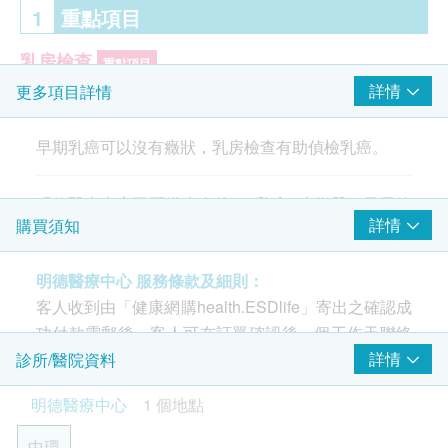
1
重點項目
乳房檢查
重點項目
詳情
更多項目詳情
3D 乳房造影
早期乳癌可以沒有癥狀，乳房檢查有助偵檢乳癌。
2
基本項目
明德醫療中心已配備先進的3D 乳房X光儀器。及早篩
醫生諮詢
詳情
購買須知
查和評估乳房健康風險，關顧自己。
由女醫生進行詳細身體檢查
明德醫療中心 服務條款及細則：
明德醫療中心
服務條款及細則：
乳房檢查
客人收到由「健康網購health.ESDlife」寄出之確認成
- 客人收到由「健康網購health.ESDlife」寄出之確認
臨床乳房檢查 (只限女士）
功付款電郵後，客人可在訂單確認後一個工作天聯絡
成功付款電郵後。客人可在訂單確認後一個工作天聯
本診所進行預約 (明德醫療中心：電郵:
詳情
診所/醫院資料
絡本診所進行預約 (明德醫療中心：電郵:
基本健康評估
mmc.central@matilda.org
電話: 2537 8500)。
mmc.central@matilda.org
電話: 2537 8500)。
明德醫療中心
1 個地點
- 客人必須於預約當天出示身份證明文件及列印訂購
血壓
- 客人必須於預約當天出示身份證明文件及列印訂購
確認信以確認身份。
體質指標
中環