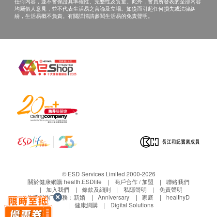
電郵或平郵方式寄送 。(客人需自行承擔郵寄報告之
免責聲明：
任何內容，並不會保證其準確性、完整性及質量。此外，會員所發表的全部內容
均屬個人意見，並不代表生活易之言論及立場。如從而引起任何損失或法律糾
風險。)
所有健康檢查/服務並非作為醫務診斷或治療用
紛，生活易概不負責。有關詳情請參閱生活易的免責聲明。
B. 國內客戶或海外客人:
途。當閣下身體健康出現任何疾病徵兆時，應立即
(1) 完成所有測試之日起三個月內複診。
諮詢有認可資格的醫生，作出診斷及治療。
(2) 視像複診: 親身或授權親友自取報告。報告亦可以
本服務/產品由商戶提供。生活易【健康網購
電郵或郵寄方式寄送 。(需要另行收取郵費及客人自
health.ESDlife】並沒有經營或提供本服務/產品。
行承擔郵寄報告之風險。)
有關此服務/產品的錯漏或延誤，或因使用此服務/
產品而引致的損失、損害、受傷或法律訴訟，健康
婦女疾病及乳房檢查計劃：
網購health.ESDlife概不負責。一切有關的索償或
進行健康檢查後，一般情況下，需大概14個工作天跟
查詢，須向提供服務之體檢中心或商戶提出。
進檢查報告， 工作天不包括星期六、日及公眾假期。
輪候報告講解時間會因應不同情況(如個別化驗項目所
需時間或客人指明特定時段)而有所延長。
A. 本地客戶:
© ESD Services Limited 2000-2026
親身或授權親友自取報告。報告亦可以電郵或平郵方
關於健康網購 health.ESDlife
商戶合作 / 加盟
聯絡我們
式寄送 。(客人需自行承擔郵寄報告之風險。)
加入我們
條款及細則
私隱聲明
免責聲明
生活易旗下業務：
新婚
Anniversary
家庭
healthyD
B. 國內客戶或海外客人:
健康網購
Digital Solutions
親身或授權親友自取報告。報告亦可以電郵或郵寄方