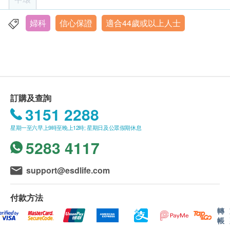
確認信以確認身份。
身高
- 訂購一經確認，不可更改已訂購之檢查項目或退
脈搏率
- 訂購一經確認，不可更改已訂購之檢查項目或退
款。
婦科
信心保證
適合44歲或以上人士
中環皇后大道中39號豐盛創建大廈3樓
體重
款。
- 所有身體檢查並非作醫療診斷或治療用途。
身體檢查計劃：
- 所有身體檢查並非作醫療診斷或治療用途。
- 上述身體檢查計劃的測試項目均已固定，如有個別
報告
明德醫療中心
- 上述身體檢查計劃的測試項目均已固定，如有個別
項目因任何理由未能進行或客人婉拒，恕不退還該項
電話：(852) 2537 8500
項目因任何理由未能進行或客人婉拒，恕不退還該項
目之款項，亦不可轉作其他測試
女醫生講解報告
電郵 :
mmc.central@matilda.org
目之款項，亦不可轉作其他測試
星期一至五︰上午8時30分至下午5時30分
- 僅於明德醫療中心進行。
訂購及查詢
星期六︰上午8時30分至下午1時30分
- 僅於明德醫療中心進行。
- 優惠不可與其他促銷優惠同時使用，亦不適用於保
3151 2288
星期日及公眾假期︰休息
- 優惠不可與其他促銷優惠同時使用，亦不適用於保
險直付安排，也不可兌換現金，恕不退款。
險直付安排，也不可兌換現金，恕不退款。
- 此檢查可於星期一至五進行，敬請預約。
星期一至六早上9時至晚上12時; 星期日及公眾假期休息
健康課程：
- 所有於「健康網購health.ESDlife」網上訂購的計劃
- 所有於「健康網購health.ESDlife」網上訂購的計劃
明德醫療中心 (客戶服務中心)
5283 4117
電郵 :
health@matilda.org
不適用於急症服務。
不適用於急症服務。
-若需進一步檢測、化驗、藥物及醫生跟進諮詢，將額
- 若需進一步檢測、化驗、藥物及醫生跟進諮詢，將
support@esdlife.com
外收費。
額外收費。
- 敬請提前預約。
- 如有任何爭議，「健康網購health.ESDlife」及明德
付款方法
- 如有任何爭議，「健康網購health.ESDlife」及明德
醫療中心將保留最終決定權。
轉
帳
醫療中心將保留最終決定權。