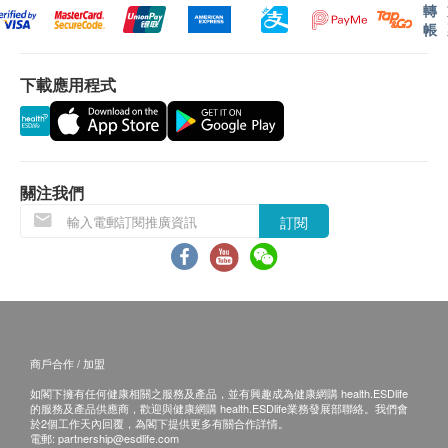
本服務/產品由商戶提供。生活易【健康網購
轉
帳
health.ESDlife】並沒有經營或提供本服務/產品。
有關此服務/產品的錯漏或延誤，或因使用此服務/
下載應用程式
產品而引致的損失、損害、受傷或法律訴訟，健康
網購health.ESDlife概不負責。一切有關的索償或
查詢，須向提供服務之體檢中心或商戶提出。
關注我們
訂閱
商戶合作 / 加盟
如閣下擁有任何健康相關之服務及產品，並有興趣成為健康網購 health.ESDlife
的服務及產品供應商，歡迎與健康網購 health.ESDlife業務發展部聯絡。我們會
於2個工作天內回覆，為閣下提供更多有關合作詳情。
電郵:
partnership@esdlife.com