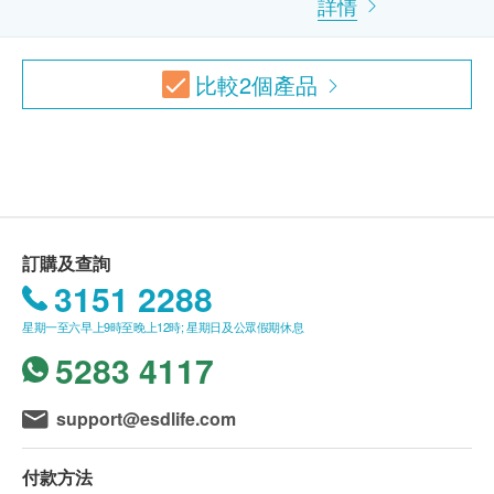
詳情
解脲支原體
疫苗注射
（不包括新冠疫苗相關計劃）
：
衣原體抗體
一般疫苗注射服務計劃有效期為6個月，客戶必須
生殖支原體
於6個月內 (由確認付款日期起計) 接受有關服務，
比較
2
個產品
人型支原體
逾期作廢。
微小脲原體
此項交易必須經醫生評估是否適合進行疫苗註射。
梅毒螺旋體DNA檢測
如醫生認為不適合註射疫苗，將取消此計劃的服
杜克氏嗜血桿菌
務，全數費用退回
（不包括新冠疫苗相關計劃）
。
B型鏈球菌
疫苗註射均由註冊醫生/醫護人員負責註射程序。
白色念珠菌DNA測試
陰道加德納菌
訂購及查詢
使用長者醫療券
陰道毛滴蟲
3151 2288
如希望使用長者醫療券進行支付，請在訂購前先聯絡
淋病奈瑟菌
健康網購，以便我們為您做出相應的安排。
星期一至六早上9時至晚上12時; 星期日及公眾假期休息
報告
5283 4117
免責聲明：
報告由專業醫護人員講解
所有健康檢查/服務並非作為醫務診斷或治療用
support@esdlife.com
途。當閣下身體健康出現任何疾病徵兆時，應立即
諮詢有認可資格的醫生，作出診斷及治療。
付款方法