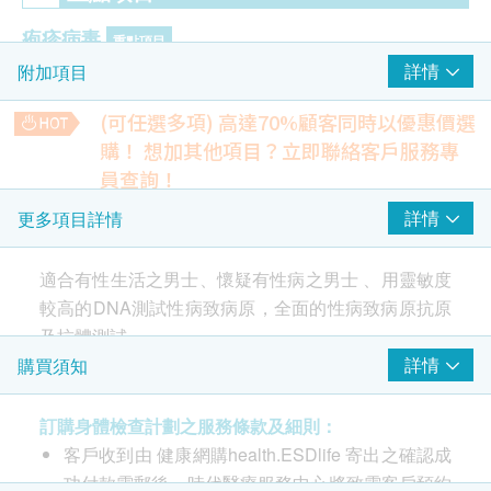
疱疹病毒
重點項目
詳情
附加項目
單純皰疹病毒1/2型基因檢測
(可任選多項) 高達70%顧客同時以優惠價選
愛滋病 HIV
重點項目
購！
想加其他項目？立即聯絡客戶服務專
愛滋病病毒P24抗原
員查詢！
愛滋病病毒抗體一及二
上腹部超聲波
詳情
更多項目詳情
肝、膽、脾、胰、腎及主動脈 (此檢查項目或需另約日期到指
定中心進行檢查)
2
基本項目
2,100.0
適合有性生活之男士、懷疑有性病之男士 、用靈敏度
HK$
較高的DNA測試性病致病原，全面的性病致病原抗原
基本健康評估
前列腺癌抗原
及抗體測試。
前列腺癌指標
脈搏率
詳情
購買須知
480.0
HK$
體重
此男士性病計劃覆蓋範圍全面：用靈敏度較高的DNA
個人健康分析問卷
訂購身體檢查計劃之服務條款及細則：
測試性病致病原，全面的性病致病原抗原及抗體測
超聲波膀胱, 前列腺 (經腹部)
血壓
可探測前列腺癌、前列腺腫大、膀胱石等 (此檢查項目或需另
客戶收到由 健康網購health.ESDlife 寄出之確認成
試。及早幫助男性朋友保護自己，愛惜伴侶。
約日期到指定中心進行檢查)
體質指標
功付款電郵後，時代醫療服務中心將致電客戶預約