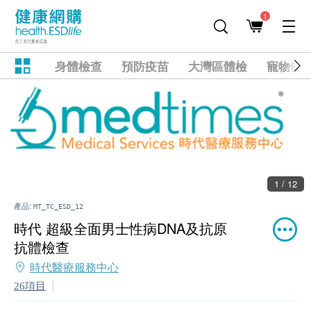
1
身體檢查
預防疫苗
大灣區體檢
寵物健
1 / 12
產品:
MT_TC_ESD_12
時代 超級全面男士性病DNA及抗原
抗體檢查
時代醫療服務中心
26項目