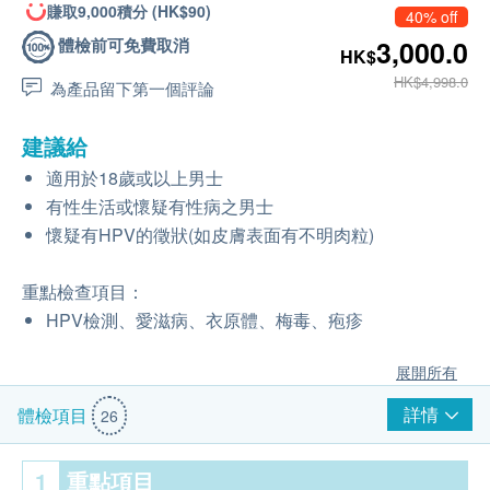
賺取9,000積分 (HK$90)
40% off
體檢前可免費取消
3,000.0
HK$
HK$4,998.0
為產品留下第一個評論
建議給
適用於18歲或以上男士
有性生活或懷疑有性病之男士
懷疑有HPV的徵狀(如皮膚表面有不明肉粒)
重點檢查項目：
HPV檢測、愛滋病、衣原體、梅毒、疱疹
展開所有
詳情
體檢項目
26
1
重點項目