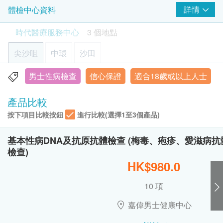
1,400.0
HK$
身高
身體檢查的時間及地點。
詳情
體檢中心資料
注意事項:
時代醫療服務中心 - 預約或查詢：3585 8533
- 請詳閱以下「條款及細則」了解更多服務需知及注
梅毒
肝超聲波
時代醫療服務中心
3 個地點
可探測肝癌、肝硬化、脂肪肝等(此檢查項目或需另約日期到
客戶必須於預約當天出示身份證及列印訂購確認信
意事項
指定中心進行檢查)
梅毒血清試驗
以確認身份。
尖沙咀
1,100.0
中環
沙田
HK$
身體檢查服務計劃有效期為6個月，客戶必須於6個
人類乳頭瘤狀病毒基因分型測試(HPVDNA)
月內 (由確認付款日期起計) 接受有關服務，逾期作
男士性病檢查
信心保證
適合18歲或以上人士
香港九龍尖沙咀彌敦道26號1302-1305室
廢。
HPV高風險12種類型（16、18、31、33、35、39、
顯示地圖
訂購一經確認，不設退款。
產品比較
45、51、52、56、58、59）
進行身體檢查後，一般情況下，可於10至14個工
按下項目比較按鈕
進行比較(選擇1至3個產品)
星期一至五：9:00a.m. – 1:30p.m.; 2:30p.m. – 6:30p.m.
作天內獲得驗身報告。如有需要特別快速報告，可
星期六︰9:00a.m. – 6:30p.m.
HPV可能致癌12種類型（26、30、34、53、66、67、
星期日及公眾假期︰休息
向醫護人員提出，作出特別安排。
基本性病DNA及抗原抗體檢查 (梅毒、疱疹、愛滋病抗體
68、69、70、73、82(IS39)、85）
檢查)
所有自選項目一經電話確認預約後, 項目不得作出
HK$980.0
HPV低風險19種類型（6、11、40、42、43、44、
更改。
54、55、57、61、62、64、71、72、81、83、84、
附加項目檢驗者必須跟計劃檢驗者為同一人。
10 項
89(CP6108)、90）
如有爭議，健康網購health.ESDlife及時代醫療服
務中心保留最後決定權。
嘉偉男士健康中心
性病基因測試